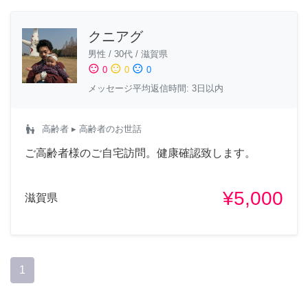
クニアグ
男性
/
30代
/
滋賀県
sentiment_satisfied
sentiment_neutral
sentiment_dissatisfied
0
0
0
メッセージ平均返信時間: 3日以内
escalator_warning
高齢者
▸ 高齢者のお世話
ご高齢者様のご自宅訪問。健康確認致します。
¥5,000
滋賀県
1