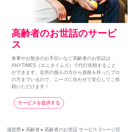
高齢者のお世話のサービ
ス
食事やお散歩のお手伝いなど高齢者のお世話は
ANYTIMES（エニタイムズ）で代行依頼すること
ができます。近所の個人の方から資格を持ったプロ
の方までいるので、ニーズに合わせて安心してご依
頼いただけます！
サービスを提供する
滋賀県
▸ 高齢者
▸ 高齢者のお世話
サービス
1ページ目