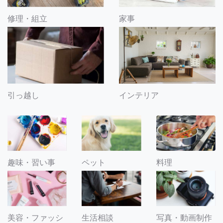
修理・組立
家事
引っ越し
インテリア
趣味・習い事
ペット
料理
美容・ファッシ
生活相談
写真・動画制作