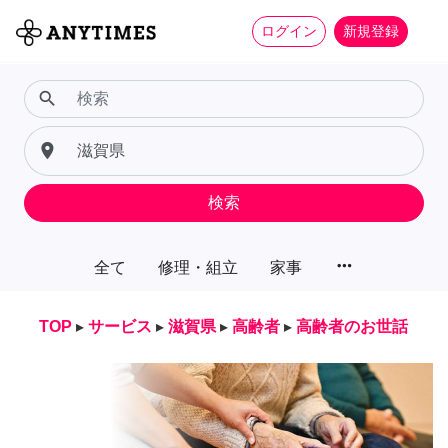
ログイン
新規登録
search
place
検索
more_horiz
全て
修理・組立
家事
TOP
▸
サービス
▸
滋賀県
▸
高齢者
▸
高齢者のお世話