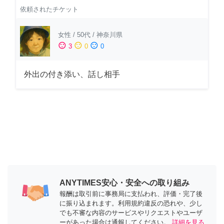
依頼されたチケット
女性
/
50代
/
神奈川県
sentiment_satisfied
sentiment_neutral
sentiment_dissatisfied
3
0
0
外出の付き添い、話し相手
ANYTIMES安心・安全への取り組み
報酬は取引前に事務局に支払われ、評価・完了後
に振り込まれます。利用規約違反の恐れや、少し
でも不審な内容のサービスやリクエストやユーザ
ーがあった場合は通報してください。
詳細を見る