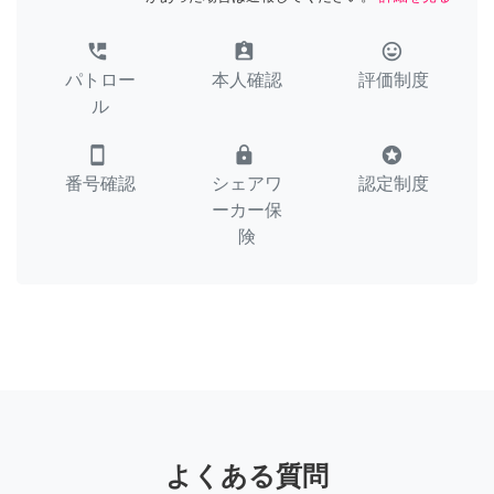
perm_phone_msg
assignment_ind
tag_faces
パトロー
本人確認
評価制度
ル
smartphone
lock
stars
番号確認
シェアワ
認定制度
ーカー保
険
よくある質問