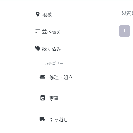
滋賀
place
地域
sort
1
並べ替え
local_offer
絞り込み
カテゴリー
weekend
修理・組立
local_laundry_service
家事
local_shipping
引っ越し