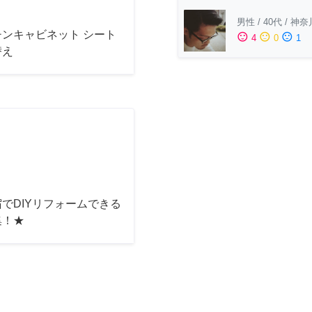
男性
/
40代
/
神奈
チンキャビネット シート
sentiment_satisfied
sentiment_neutral
sentiment_dissatisfied
4
0
1
替え
でDIYリフォームできる
集！★