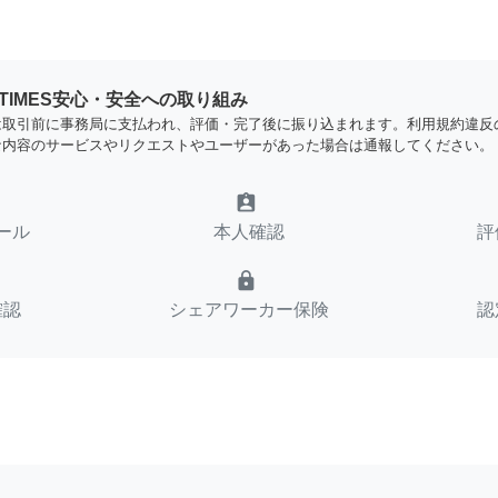
YTIMES安心・安全への取り組み
は取引前に事務局に支払われ、評価・完了後に振り込まれます。利用規約違反
な内容のサービスやリクエストやユーザーがあった場合は通報してください。
assignment_ind
ール
本人確認
評
lock
確認
シェアワーカー保険
認