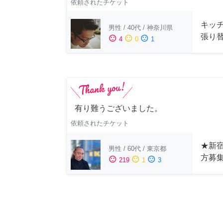
依頼されたチケット
キッ
男性
/
40代
/
神奈川県
張り
sentiment_satisfied
sentiment_neutral
sentiment_dissatisfied
4
0
1
有り難うございました。
依頼されたチケット
★新宿
男性
/
60代
/
東京都
方募
sentiment_satisfied
sentiment_neutral
sentiment_dissatisfied
219
1
3