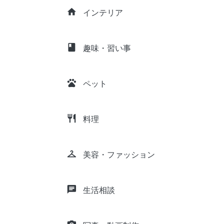
home
インテリア
class
趣味・習い事
pets
ペット
restaurant
料理
checkroom
美容・ファッション
chat
生活相談