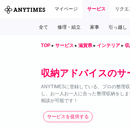
マイページ
サービス
リクエ
全て
修理・組立
家事
引っ越し
TOP
▸
サービス
▸
滋賀県
▸
インテリア
▸
収
収納アドバイスのサ
ANYTIMESに登録している、プロの整
し、お一人お一人に合った整理収納をします
相談が可能です！
サービスを提供する