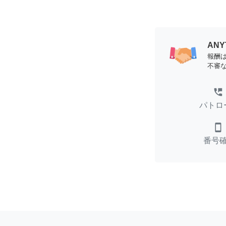
AN
報酬
不審
perm_phone_msg
パトロ
smartphone
番号