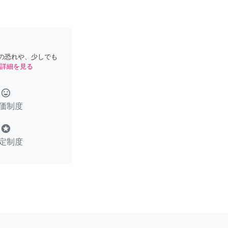
の恐れや、少しでも
詳細を見る
tag_faces
価制度
stars
定制度