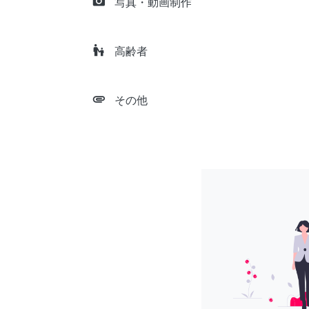
camera_alt
写真・動画制作
escalator_warning
高齢者
attachment
その他