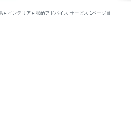
県
▸ インテリア
▸ 収納アドバイス
サービス
1ページ目