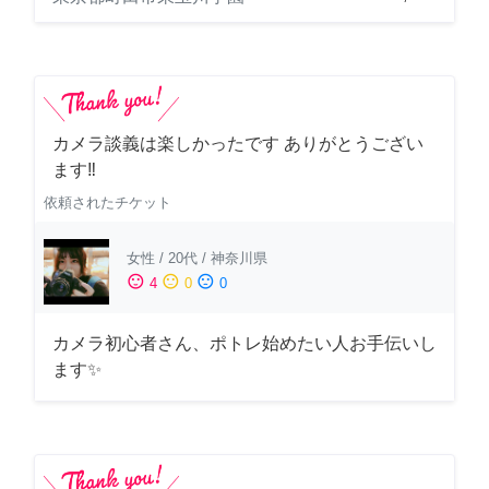
カメラ談義は楽しかったです ありがとうござい
ます‼️
依頼されたチケット
女性
/
20代
/
神奈川県
sentiment_satisfied
sentiment_neutral
sentiment_dissatisfied
4
0
0
カメラ初心者さん、ポトレ始めたい人お手伝いし
ます✨