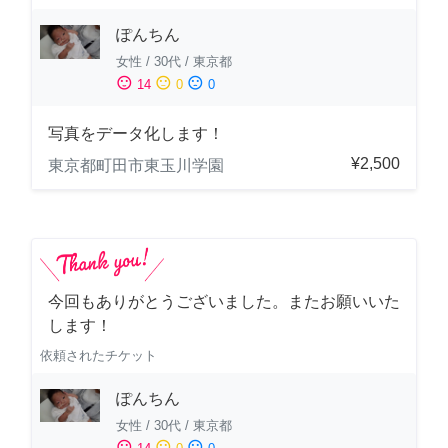
ぽんちん
女性
/
30代
/
東京都
sentiment_satisfied
sentiment_neutral
sentiment_dissatisfied
14
0
0
写真をデータ化します！
¥2,500
東京都町田市東玉川学園
今回もありがとうございました。またお願いいた
します！
依頼されたチケット
ぽんちん
女性
/
30代
/
東京都
sentiment_satisfied
sentiment_neutral
sentiment_dissatisfied