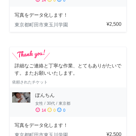
14
0
0
写真をデータ化します！
¥2,500
東京都町田市東玉川学園
詳細なご連絡と丁寧な作業、とてもありがたいで
す。またお願いいたします。
依頼されたチケット
ぽんちん
女性
/
30代
/
東京都
sentiment_satisfied
sentiment_neutral
sentiment_dissatisfied
14
0
0
写真をデータ化します！
¥2,500
東京都町田市東玉川学園