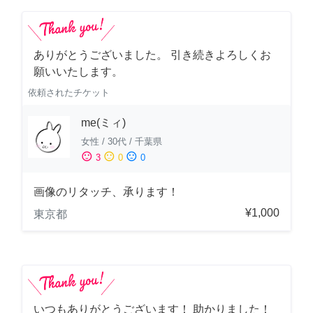
ありがとうございました。 引き続きよろしくお
願いいたします。
依頼されたチケット
me(ミィ)
女性
/
30代
/
千葉県
sentiment_satisfied
sentiment_neutral
sentiment_dissatisfied
3
0
0
画像のリタッチ、承ります！
¥1,000
東京都
いつもありがとうございます！ 助かりました！