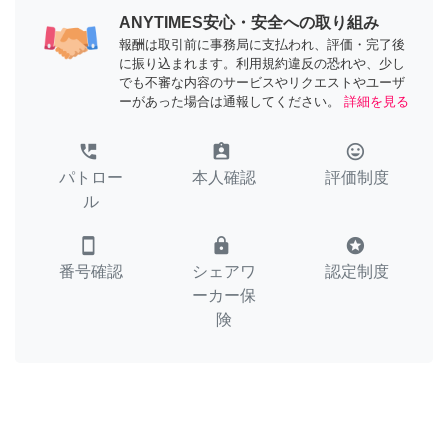
ANYTIMES安心・安全への取り組み
報酬は取引前に事務局に支払われ、評価・完了後
に振り込まれます。利用規約違反の恐れや、少し
でも不審な内容のサービスやリクエストやユーザ
ーがあった場合は通報してください。
詳細を見る
perm_phone_msg
assignment_ind
tag_faces
パトロー
本人確認
評価制度
ル
smartphone
lock
stars
番号確認
シェアワ
認定制度
ーカー保
険