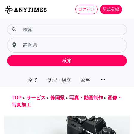
ログイン
新規登録
search
place
検索
more_horiz
全て
修理・組立
家事
TOP
▸
サービス
▸
静岡県
▸
写真・動画制作
▸
画像・
写真加工