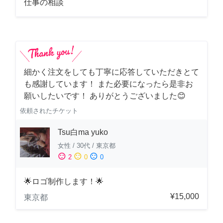
仕事の相談
細かく注文をしても丁寧に応答していただきとて
も感謝しています！ また必要になったら是非お
願いしたいです！ ありがとうございました😊
依頼されたチケット
Tsu白ma yuko
女性
/
30代
/
東京都
sentiment_satisfied
sentiment_neutral
sentiment_dissatisfied
2
0
0
🌟ロゴ制作します！🌟
¥15,000
東京都