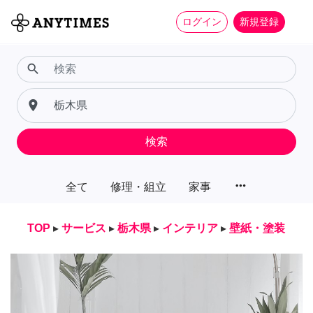
ログイン
新規登録
search
place
検索
more_horiz
全て
修理・組立
家事
TOP
▸
サービス
▸
栃木県
▸
インテリア
▸
壁紙・塗装