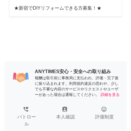
★新宿でDIYリフォームできる方募集！★
ANYTIMES安心・安全への取り組み
報酬は取引前に事務局に支払われ、評価・完了後
に振り込まれます。利用規約違反の恐れや、少し
でも不審な内容のサービスやリクエストやユーザ
ーがあった場合は通報してください。
詳細を見る
perm_phone_msg
assignment_ind
tag_faces
パトロー
本人確認
評価制度
ル