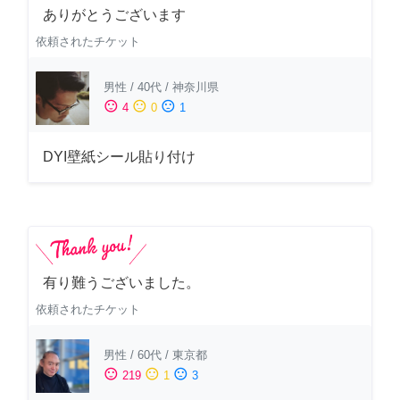
ありがとうございます
依頼されたチケット
男性
/
40代
/
神奈川県
sentiment_satisfied
sentiment_neutral
sentiment_dissatisfied
4
0
1
DYI壁紙シール貼り付け
有り難うございました。
依頼されたチケット
男性
/
60代
/
東京都
sentiment_satisfied
sentiment_neutral
sentiment_dissatisfied
219
1
3