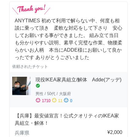
ANYTIMES 初めて利用で解らない中、何度も相
談に乗って頂き 柔軟な対応をして下さり 安心
してお願いする事ができました。 組み立て当日
も分かりやすい説明、素早く完璧な作業、物腰柔
らかいお人柄 本当にADDE様にお願いして良か
ったです ありがとうございました
依頼されたチケット
現役IKEA家具組立/解体 Adde(アッデ)
check_circle
男性
/
50代
/
大阪府
sentiment_satisfied
sentiment_neutral
sentiment_dissatisfied
1710
11
0
【兵庫】最安値宣言！公式クオリティのIKEA家
具組立・解体！
¥2,000
兵庫県