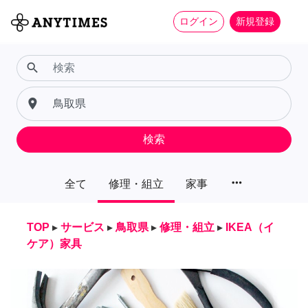
ログイン
新規登録
search
place
検索
more_horiz
全て
修理・組立
家事
TOP
▸
サービス
▸
鳥取県
▸
修理・組立
▸
IKEA（イ
ケア）家具