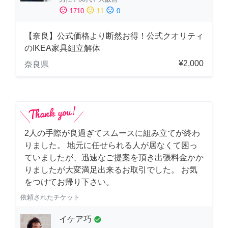
sentiment_satisfied
sentiment_neutral
sentiment_dissatisfied
1710
11
0
【奈良】公式価格より断然お得！公式クオリティ
のIKEA家具組立解体
¥2,000
奈良県
2人の手際が良過ぎてスムースに組み立てが終わ
りました。 地元に任せられる人が居なくて困っ
ていましたが、迅速なご提案を頂き出張料金かか
りましたが大変満足出来るお取引でした。 お気
をつけてお帰り下さい。
依頼されたチケット
イケア巧
check_circle