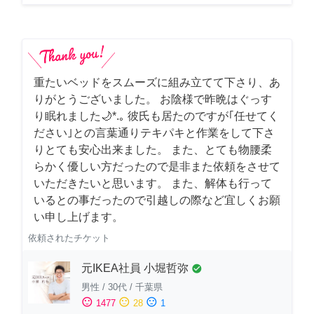
重たいベッドをスムーズに組み立てて下さり、あ
りがとうございました。 お陰様で昨晩はぐっす
り眠れました🌙*.｡ 彼氏も居たのですが｢任せてく
ださい｣との言葉通りテキパキと作業をして下さ
りとても安心出来ました。 また、とても物腰柔
らかく優しい方だったので是非また依頼をさせて
いただきたいと思います。 また、解体も行って
いるとの事だったので引越しの際など宜しくお願
い申し上げます。
依頼されたチケット
元IKEA社員 小堀哲弥
check_circle
男性
/
30代
/
千葉県
sentiment_satisfied
sentiment_neutral
sentiment_dissatisfied
1477
28
1