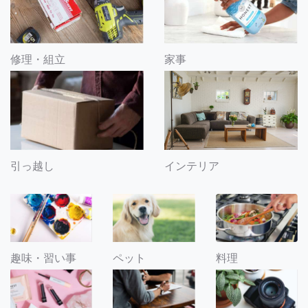
修理・組立
家事
引っ越し
インテリア
趣味・習い事
ペット
料理