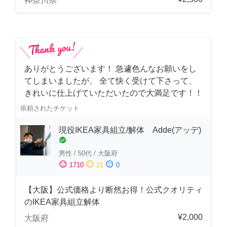
神奈川県
ありがとうございます！ 急遽色んなお願いをし
てしまいましたが、 全て快く受けて下さって、
きれいに仕上げていただいたので大満足です！！
依頼されたチケット
現役IKEA家具組立/解体 Adde(アッデ)
check_circle
男性
/
50代
/
大阪府
sentiment_satisfied
sentiment_neutral
sentiment_dissatisfied
1710
11
0
【大阪】公式価格より断然お得！公式クオリティ
のIKEA家具組立解体
¥2,000
大阪府