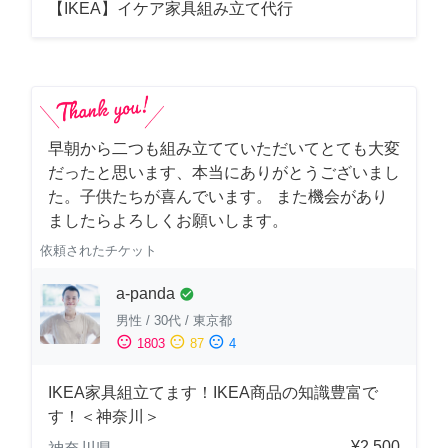
【IKEA】イケア家具組み立て代行
早朝から二つも組み立てていただいてとても大変
だったと思います、本当にありがとうございまし
た。子供たちが喜んでいます。 また機会があり
ましたらよろしくお願いします。
依頼されたチケット
a-panda
check_circle
男性
/
30代
/
東京都
sentiment_satisfied
sentiment_neutral
sentiment_dissatisfied
1803
87
4
IKEA家具組立てます！IKEA商品の知識豊富で
す！＜神奈川＞
¥2,500