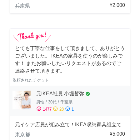
¥2,000
兵庫県
とても丁寧な仕事をして頂きまして、ありがとう
ございました。 IKEAの家具を使うのが楽しみで
す！ またお願いしたいリクエストがあるのでご
連絡させて頂きます。
依頼されたチケット
元IKEA社員 小堀哲弥
check_circle
男性
/
30代
/
千葉県
sentiment_satisfied
sentiment_neutral
sentiment_dissatisfied
1477
28
1
元イケア店員が組み立て！IKEA収納家具組立て
¥5,000
東京都