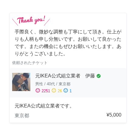
手際良く、微妙な調整も丁寧にして頂き。仕上が
りも人柄も申し分無いです。お願いして良かった
です。またの機会にもぜひお願いいたします。あ
りがとうございました。
依頼されたチケット
元IKEA公式組立業者 伊藤
check_circle
男性
/
40代
/
東京都
sentiment_satisfied
sentiment_neutral
sentiment_dissatisfied
2251
26
1
元IKEA公式組立業者です。
¥5,000
東京都