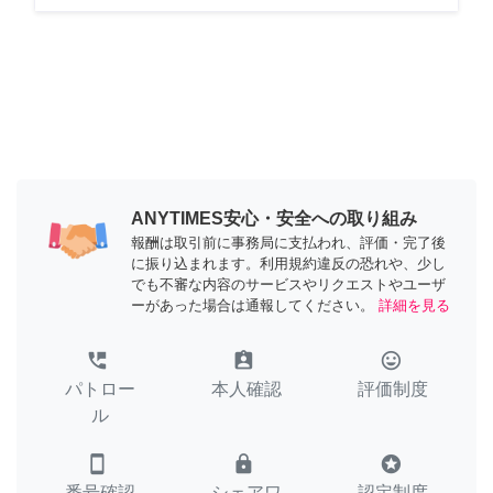
ANYTIMES安心・安全への取り組み
報酬は取引前に事務局に支払われ、評価・完了後
に振り込まれます。利用規約違反の恐れや、少し
でも不審な内容のサービスやリクエストやユーザ
ーがあった場合は通報してください。
詳細を見る
perm_phone_msg
assignment_ind
tag_faces
パトロー
本人確認
評価制度
ル
smartphone
lock
stars
番号確認
シェアワ
認定制度