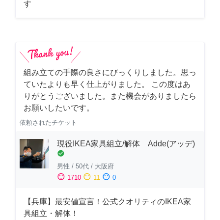
す
組み立ての手際の良さにびっくりしました。思っ
ていたよりも早く仕上がりました。 この度はあ
りがとうございました。また機会がありましたら
お願いしたいです。
依頼されたチケット
現役IKEA家具組立/解体 Adde(アッデ)
check_circle
男性
/
50代
/
大阪府
sentiment_satisfied
sentiment_neutral
sentiment_dissatisfied
1710
11
0
【兵庫】最安値宣言！公式クオリティのIKEA家
具組立・解体！