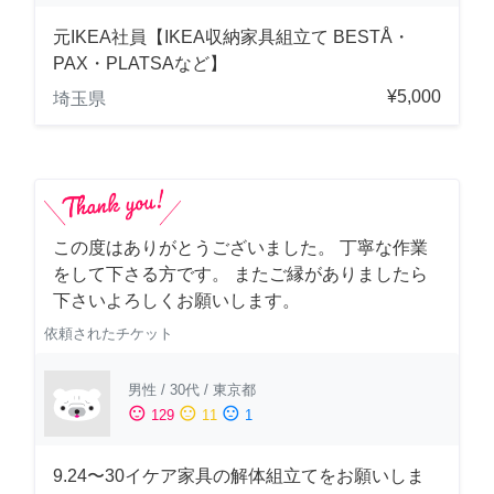
元IKEA社員【IKEA収納家具組立て BESTÅ・
PAX・PLATSAなど】
¥5,000
埼玉県
この度はありがとうございました。 丁寧な作業
をして下さる方です。 またご縁がありましたら
下さいよろしくお願いします。
依頼されたチケット
男性
/
30代
/
東京都
sentiment_satisfied
sentiment_neutral
sentiment_dissatisfied
129
11
1
9.24〜30イケア家具の解体組立てをお願いしま