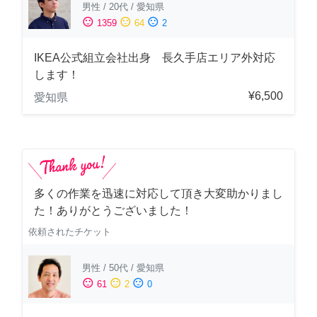
男性
/
20代
/
愛知県
sentiment_satisfied
sentiment_neutral
sentiment_dissatisfied
1359
64
2
IKEA公式組立会社出身 長久手店エリア外対応
します！
¥6,500
愛知県
多くの作業を迅速に対応して頂き大変助かりまし
た！ありがとうございました！
依頼されたチケット
男性
/
50代
/
愛知県
sentiment_satisfied
sentiment_neutral
sentiment_dissatisfied
61
2
0