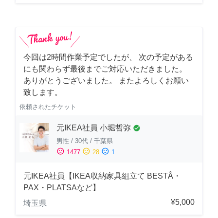
今回は2時間作業予定でしたが、 次の予定がある
にも関わらず最後までご対応いただきました。
ありがとうございました。 またよろしくお願い
致します。
依頼されたチケット
元IKEA社員 小堀哲弥
check_circle
男性
/
30代
/
千葉県
sentiment_satisfied
sentiment_neutral
sentiment_dissatisfied
1477
28
1
元IKEA社員【IKEA収納家具組立て BESTÅ・
PAX・PLATSAなど】
¥5,000
埼玉県