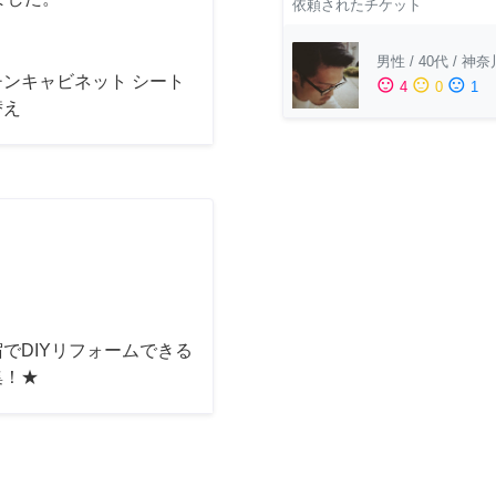
依頼されたチケット
男性
/
40代
/
神奈
チンキャビネット シート
sentiment_satisfied
sentiment_neutral
sentiment_dissatisfied
4
0
1
替え
でDIYリフォームできる
集！★