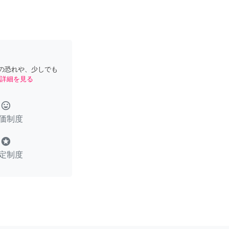
の恐れや、少しでも
詳細を見る
tag_faces
価制度
stars
定制度