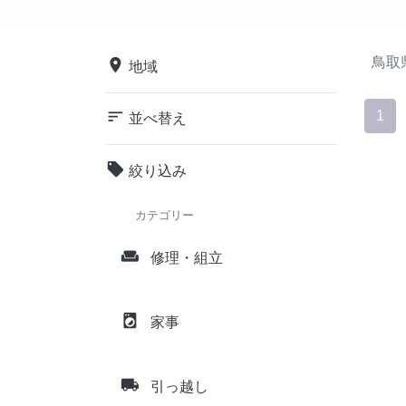
鳥取
place
地域
sort
1
並べ替え
local_offer
絞り込み
カテゴリー
weekend
修理・組立
local_laundry_service
家事
local_shipping
引っ越し