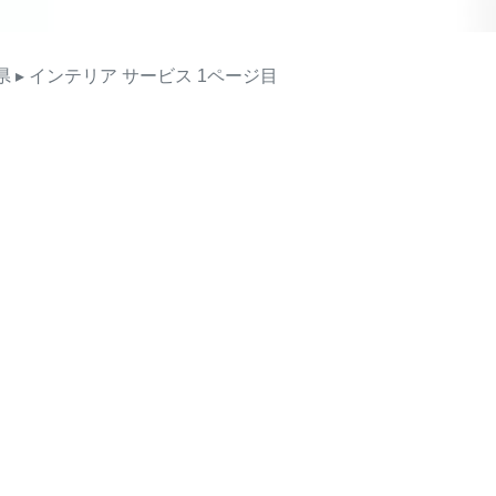
県
▸ インテリア
サービス
1ページ目