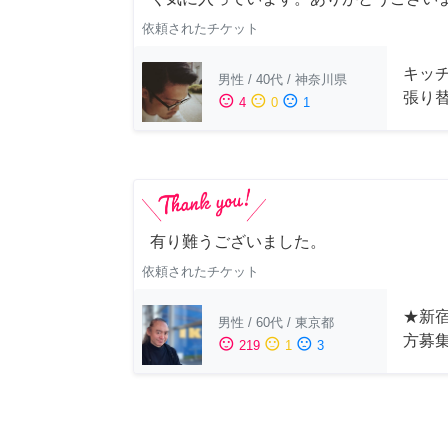
依頼されたチケット
キッ
男性
/
40代
/
神奈川県
張り
sentiment_satisfied
sentiment_neutral
sentiment_dissatisfied
4
0
1
有り難うございました。
依頼されたチケット
★新宿
男性
/
60代
/
東京都
方募
sentiment_satisfied
sentiment_neutral
sentiment_dissatisfied
219
1
3