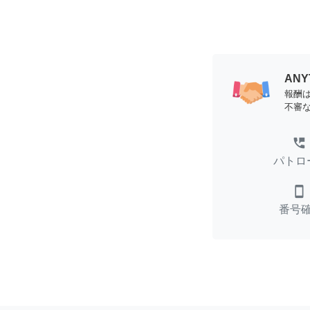
AN
報酬
不審
perm_phone_msg
パトロ
smartphone
番号