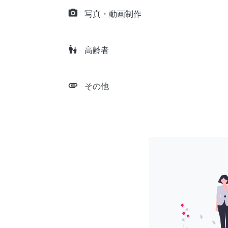
camera_alt
写真・動画制作
escalator_warning
高齢者
attachment
その他