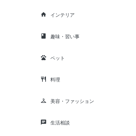
home
インテリア
class
趣味・習い事
pets
ペット
restaurant
料理
checkroom
美容・ファッション
chat
生活相談