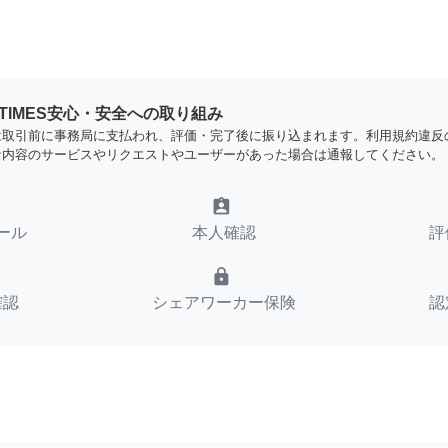
YTIMES安心・安全への取り組み
は取引前に事務局に支払われ、評価・完了後に振り込まれます。利用規約違反
な内容のサービスやリクエストやユーザーがあった場合は通報してください。
assignment_ind
ール
本人確認
評
lock
確認
シェアワーカー保険
認