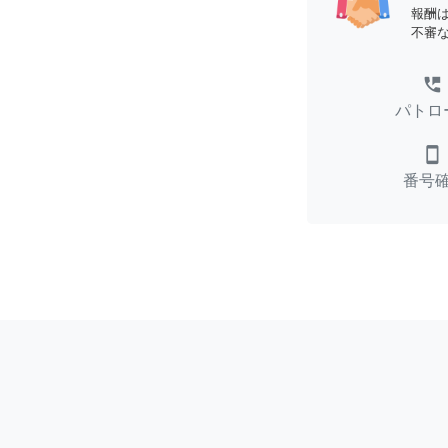
報酬
不審
perm_phone_msg
パトロ
smartphone
番号