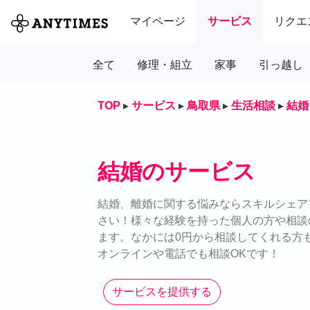
マイページ
サービス
リクエ
全て
修理・組立
家事
引っ越し
TOP
▸
サービス
▸
鳥取県
▸
生活相談
▸
結婚
結婚のサービス
結婚、離婚に関する悩みならスキルシェアア
さい！様々な経験を持った個人の方や相談
ます。なかには0円から相談してくれる方
オンラインや電話でも相談OKです！
サービスを提供する