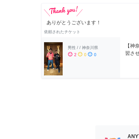
ありがとうございます！
依頼されたチケット
【神
男性
/
/
神奈川県
習さ
sentiment_satisfied
sentiment_neutral
sentiment_dissatisfied
2
0
0
AN