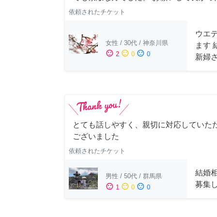
依頼されたチケット
ウエ
女性
/
30代
/
神奈川県
ます
sentiment_satisfied
sentiment_neutral
sentiment_dissatisfied
2
0
0
新婦
とても話しやすく、親切に対応していた
ございました
依頼されたチケット
結婚
男性
/
50代
/
群馬県
募集
sentiment_satisfied
sentiment_neutral
sentiment_dissatisfied
1
0
0