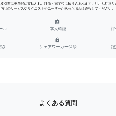
は取引前に事務局に支払われ、評価・完了後に振り込まれます。利用規約違反
な内容のサービスやリクエストやユーザーがあった場合は通報してください。
assignment_ind
ール
本人確認
評
lock
確認
シェアワーカー保険
認
よくある質問