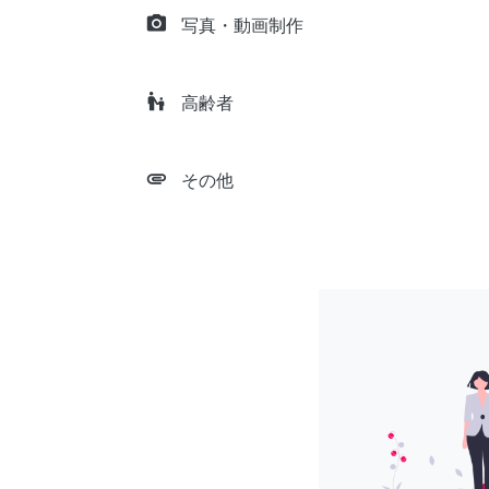
camera_alt
写真・動画制作
escalator_warning
高齢者
attachment
その他