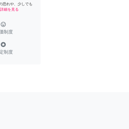
の恐れや、少しでも
詳細を見る
tag_faces
価制度
stars
定制度