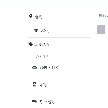
鳥取
place
地域
sort
1
並べ替え
local_offer
絞り込み
カテゴリー
weekend
修理・組立
local_laundry_service
家事
local_shipping
引っ越し