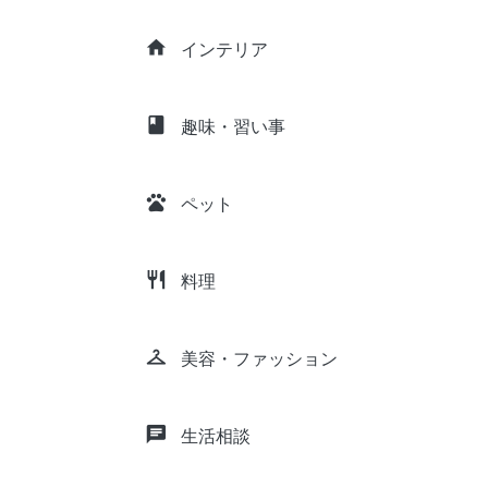
home
インテリア
class
趣味・習い事
pets
ペット
restaurant
料理
checkroom
美容・ファッション
chat
生活相談