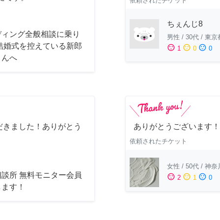
依頼されたチケット
ちぇんじ8
ディング全般相談に乗り
男性
/
30代
/
東京
 結婚式を控えている新郎
sentiment_satisfied
sentiment_neutral
sentiment_dissatisfied
1
0
0
さんへ
だきました！ありがとう
ありがとうございます！
依頼されたチケット
女性
/
50代
/
神奈
相談所 無料モニター会員
sentiment_satisfied
sentiment_neutral
sentiment_dissatisfied
2
1
0
します！