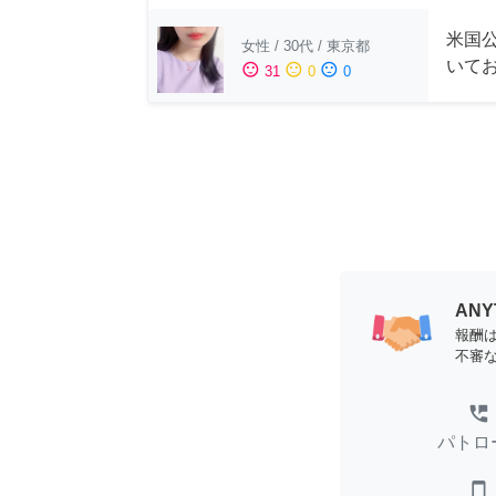
米国公
女性
/
30代
/
東京都
いて
sentiment_satisfied
sentiment_neutral
sentiment_dissatisfied
31
0
0
AN
報酬
不審
perm_phone_msg
パトロ
smartphone