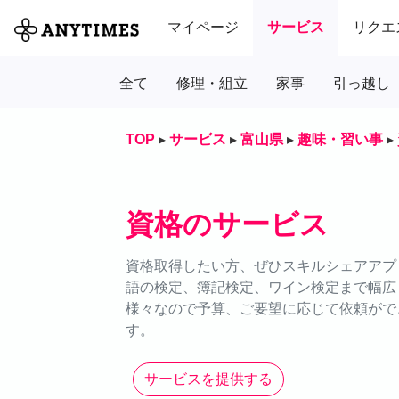
マイページ
サービス
リクエ
全て
修理・組立
家事
引っ越し
TOP
▸
サービス
▸
富山県
▸
趣味・習い事
▸
資格のサービス
資格取得したい方、ぜひスキルシェアアプリ
語の検定、簿記検定、ワイン検定まで幅広
様々なので予算、ご要望に応じて依頼がで
す。
サービスを提供する