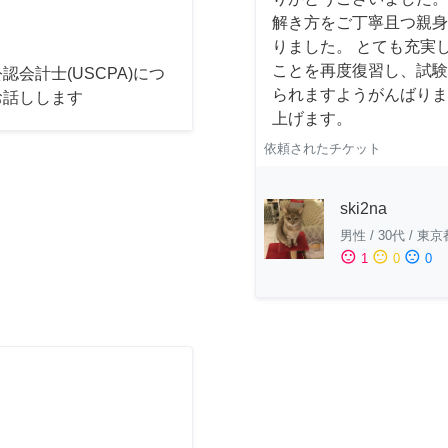
解き方をご丁寧且つ親身
りました。 とても充実
ことを再度復習し、試験
認会計士(USCPA)につ
られますようがんばりま
お話しします
上げます。
依頼されたチケット
ski2na
男性
/
30代
/
東京
sentiment_satisfied
sentiment_neutral
sentiment_dissatisfied
1
0
0