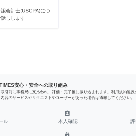
認会計士(USCPA)につ
お話しします
YTIMES安心・安全への取り組み
は取引前に事務局に支払われ、評価・完了後に振り込まれます。利用規約違反
な内容のサービスやリクエストやユーザーがあった場合は通報してください。
assignment_ind
ール
本人確認
評
lock