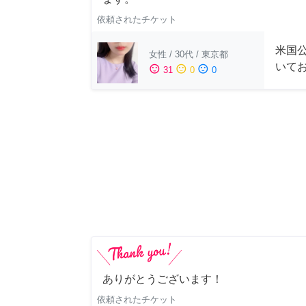
依頼されたチケット
米国公
女性
/
30代
/
東京都
いて
sentiment_satisfied
sentiment_neutral
sentiment_dissatisfied
31
0
0
ありがとうございます！
依頼されたチケット