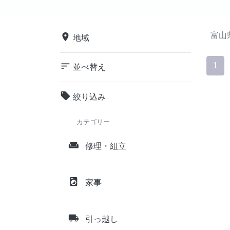
富山
place
地域
sort
1
並べ替え
local_offer
絞り込み
カテゴリー
weekend
修理・組立
local_laundry_service
家事
local_shipping
引っ越し