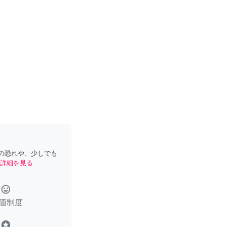
の恐れや、少しでも
詳細を見る
tag_faces
価制度
stars