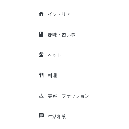
home
インテリア
class
趣味・習い事
pets
ペット
restaurant
料理
checkroom
美容・ファッション
chat
生活相談