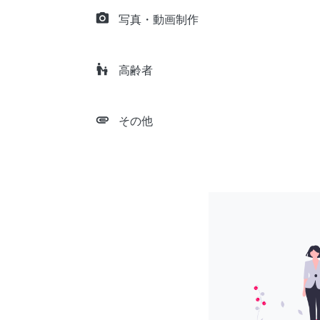
camera_alt
写真・動画制作
escalator_warning
高齢者
attachment
その他