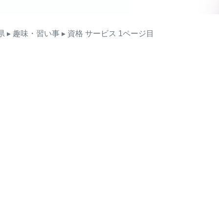
県
▸ 趣味・習い事
▸ 資格
サービス
1ページ目