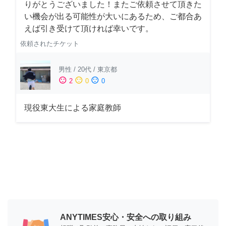
りがとうございました！またご依頼させて頂きた
い機会が出る可能性が大いにあるため、ご都合あ
えば引き受けて頂ければ幸いです。
依頼されたチケット
男性
/
20代
/
東京都
sentiment_satisfied
sentiment_neutral
sentiment_dissatisfied
2
0
0
現役東大生による家庭教師
ANYTIMES安心・安全への取り組み