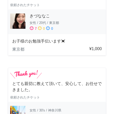
依頼されたチケット
きづななこ
女性
/
20代
/
東京都
sentiment_satisfied
sentiment_neutral
sentiment_dissatisfied
7
0
0
お子様のお勉強手伝います💓
¥1,000
東京都
とても親切に教えて頂いて、安心して、お任せで
きました。
依頼されたチケット
女性
/
30's
/
神奈川県