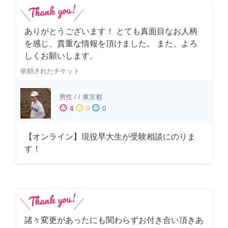
ありがとうございます！ とても真面目なお人柄
を感じ、貴重な情報を頂けました。 また、よろ
しくお願いします。
依頼されたチケット
男性
/
/
東京都
sentiment_satisfied
sentiment_neutral
sentiment_dissatisfied
4
0
0
【オンライン】現役早大生が受験相談にのりま
す！
諸々変更があったにも関わらずお付き合い頂きあ