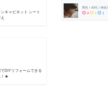
男性
/
40代
/
神奈
チンキャビネット シート
sentiment_satisfied
sentiment_neutral
sentiment_dissatisfied
4
0
1
替え
でDIYリフォームできる
集！★