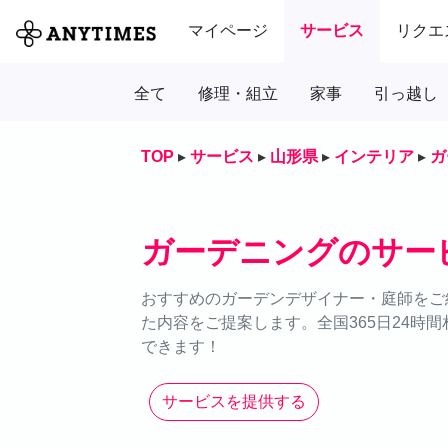
マイページ
サービス
リクエ
全て
修理・組立
家事
引っ越し
TOP
▸
サービス
▸
山形県
▸
インテリア
▸
ガ
ガーデニングのサー
おすすめのガーデンデザイナー・庭師をご
た内容をご提案します。全国365日24時
できます！
サービスを提供する