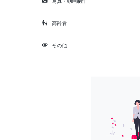
camera_alt
写真・動画制作
escalator_warning
高齢者
attachment
その他