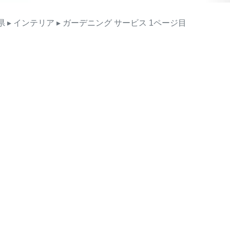
県
▸ インテリア
▸ ガーデニング
サービス
1ページ目