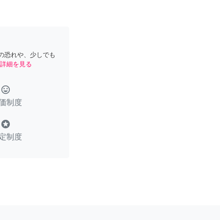
の恐れや、少しでも
詳細を見る
tag_faces
価制度
stars
定制度