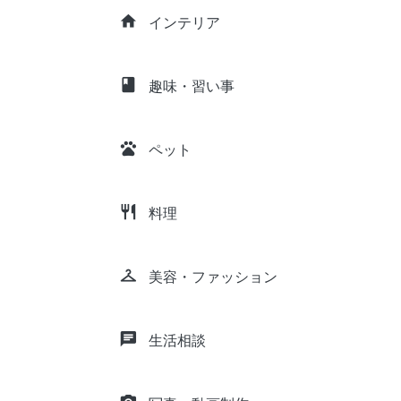
home
インテリア
class
趣味・習い事
pets
ペット
restaurant
料理
checkroom
美容・ファッション
chat
生活相談