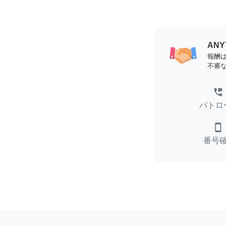
AN
報酬
不審
perm_phone_msg
パトロ
smartphone
番号