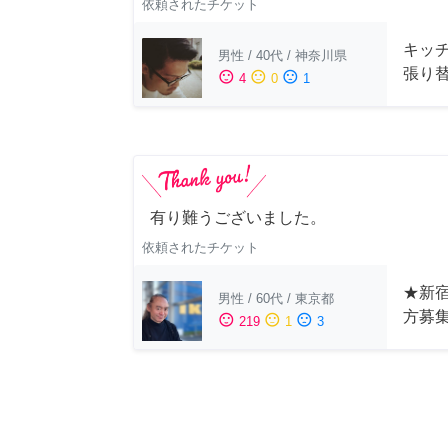
依頼されたチケット
キッ
男性
/
40代
/
神奈川県
張り
sentiment_satisfied
sentiment_neutral
sentiment_dissatisfied
4
0
1
有り難うございました。
依頼されたチケット
★新宿
男性
/
60代
/
東京都
方募
sentiment_satisfied
sentiment_neutral
sentiment_dissatisfied
219
1
3