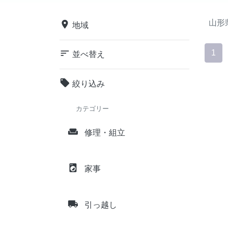
山形
place
地域
sort
1
並べ替え
local_offer
絞り込み
カテゴリー
weekend
修理・組立
local_laundry_service
家事
local_shipping
引っ越し