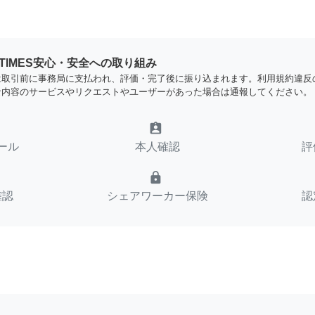
YTIMES安心・安全への取り組み
は取引前に事務局に支払われ、評価・完了後に振り込まれます。利用規約違反
な内容のサービスやリクエストやユーザーがあった場合は通報してください。
assignment_ind
ール
本人確認
評
lock
確認
シェアワーカー保険
認