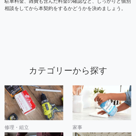
駐車料金、雑費も含んだ料金の確認など、しっかりと個別
相談をしてから本契約をするかどうかを決めましょう。
カテゴリーから探す
修理・組立
家事