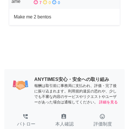
sentiment_satisfied
sentiment_neutral
sentiment_dissatisfied
7
0
0
Make me 2 bentos
ANYTIMES安心・安全への取り組み
報酬は取引前に事務局に支払われ、評価・完了後
に振り込まれます。利用規約違反の恐れや、少し
でも不審な内容のサービスやリクエストやユーザ
ーがあった場合は通報してください。
詳細を見る
perm_phone_msg
assignment_ind
tag_faces
パトロー
本人確認
評価制度