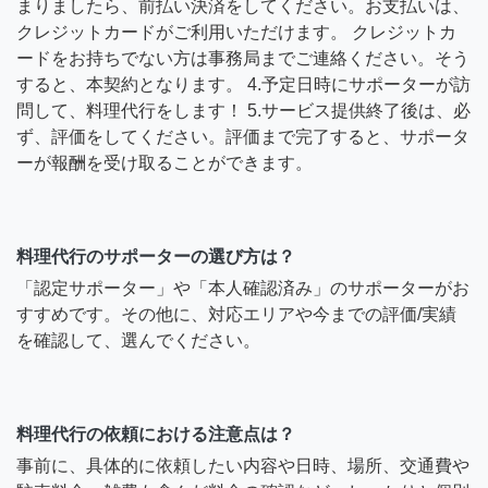
まりましたら、前払い決済をしてください。お支払いは、
クレジットカードがご利用いただけます。 クレジットカ
ードをお持ちでない方は事務局までご連絡ください。そう
すると、本契約となります。 4.予定日時にサポーターが訪
問して、料理代行をします！ 5.サービス提供終了後は、必
ず、評価をしてください。評価まで完了すると、サポータ
ーが報酬を受け取ることができます。
料理代行のサポーターの選び方は？
「認定サポーター」や「本人確認済み」のサポーターがお
すすめです。その他に、対応エリアや今までの評価/実績
を確認して、選んでください。
料理代行の依頼における注意点は？
事前に、具体的に依頼したい内容や日時、場所、交通費や