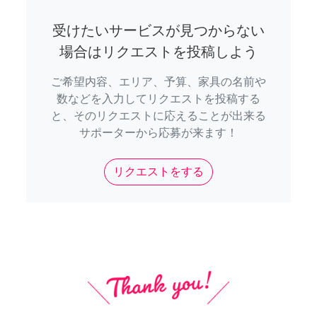
受けたいサービスが見つからない
場合はリクエストを投稿しよう
ご希望内容、エリア、予算、家具の名前や
数などを入力してリクエストを投稿する
と、そのリクエストに応えることが出来る
サポーターから応募が来ます！
リクエストをする