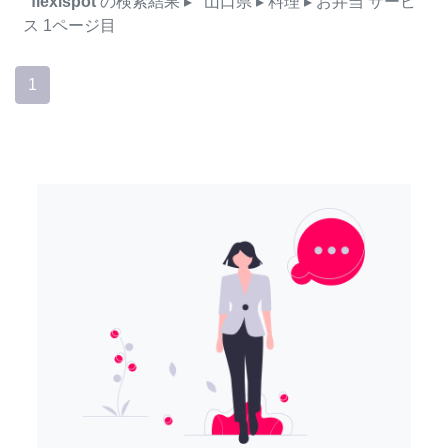
flexispot
の検索結果
▸
山口県
▸ 料理
▸ お弁当
サービ
ス
1ページ目
1