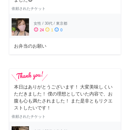
依頼されたチケット
女性
/
30代
/
東京都
sentiment_satisfied
sentiment_neutral
sentiment_dissatisfied
24
1
0
お弁当のお願い
本日はありがとうございます！ 大変美味しくい
ただきました！ 僕の理想としていた内容で、お
腹も心も満たされました！ また是非ともリクエ
ストしたいです！
依頼されたチケット