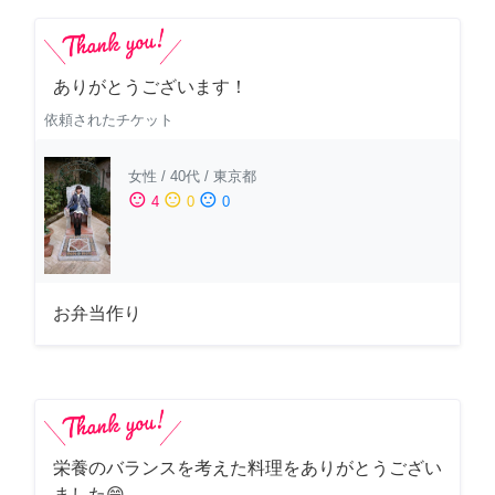
ありがとうございます！
依頼されたチケット
女性
/
40代
/
東京都
sentiment_satisfied
sentiment_neutral
sentiment_dissatisfied
4
0
0
お弁当作り
栄養のバランスを考えた料理をありがとうござい
ました😄