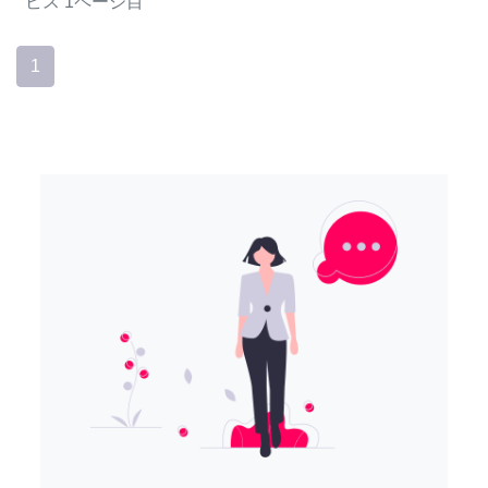
ビス
1ページ目
1