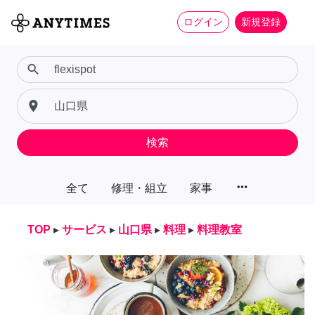
ログイン
新規登録
search
place
検索
more_horiz
全て
修理・組立
家事
TOP
▸
サービス
▸
山口県
▸
料理
▸
料理教室