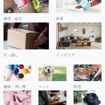
修理・組立
家事
引っ越し
インテリア
趣味・習い事
ペット
料理