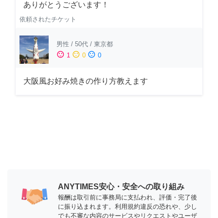
ありがとうございます！
依頼されたチケット
男性
/
50代
/
東京都
sentiment_satisfied
sentiment_neutral
sentiment_dissatisfied
1
0
0
大阪風お好み焼きの作り方教えます
ANYTIMES安心・安全への取り組み
報酬は取引前に事務局に支払われ、評価・完了後
に振り込まれます。利用規約違反の恐れや、少し
でも不審な内容のサービスやリクエストやユーザ