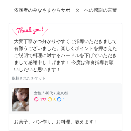
依頼者のみなさまからサポーターへの感謝の言葉
大変丁寧かつ分かりやすくご指導いただきまして
有難うございました。楽しくポイントを押さえた
ご説明で料理に対するハードルを下げていただき
まして感謝申し上げます！ 今度は洋食指導お願
いしたいと思います！
依頼されたチケット
女性
/
40代
/
東京都
sentiment_satisfied
sentiment_neutral
sentiment_dissatisfied
172
5
1
お菓子、パン作り、お料理、教えます！