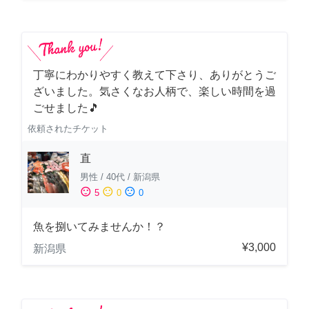
丁寧にわかりやすく教えて下さり、ありがとうご
ざいました。気さくなお人柄で、楽しい時間を過
ごせました🎵
依頼されたチケット
直
男性
/
40代
/
新潟県
sentiment_satisfied
sentiment_neutral
sentiment_dissatisfied
5
0
0
魚を捌いてみませんか！？
¥3,000
新潟県