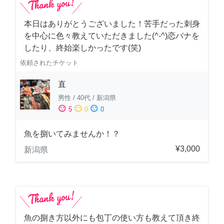
本日はありがとうございました！苦手だった刺身
を中心に色々教えていただきました(^-^)恋バナを
したり、終始楽しかったです(笑)
依頼されたチケット
直
男性
/
40代
/
新潟県
sentiment_satisfied
sentiment_neutral
sentiment_dissatisfied
5
0
0
魚を捌いてみませんか！？
¥3,000
新潟県
魚の捌き方以外にも包丁の使い方も教えて頂き終