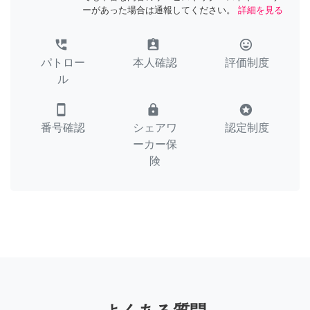
ーがあった場合は通報してください。
詳細を見る
perm_phone_msg
assignment_ind
tag_faces
パトロー
本人確認
評価制度
ル
smartphone
lock
stars
番号確認
シェアワ
認定制度
ーカー保
険