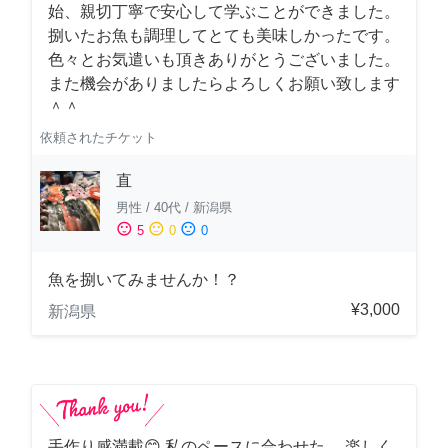
始、親切丁寧で安心して学ぶことができました。
捌いたお魚も調理してとても美味しかったです。
色々とお気遣いも頂きありがとうございました。
また機会がありましたらよろしくお願い致します
＾＾
依頼されたチケット
直
男性
/
40代
/
新潟県
sentiment_satisfied
sentiment_neutral
sentiment_dissatisfied
5
0
0
魚を捌いてみませんか！？
¥3,000
新潟県
手作り感満載😊 私のペースに合わせた、 楽しく