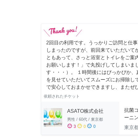
2回目の利用です。うっかりご訪問と仕
しまったのですが、前回来ていただいて
ともあって、さっと浴室とトイレをご案
お願いします！」で丸投げしてしまいま
す・・・）。 １時間後にはぴっかぴか、
を見せていただいてスムーズにお掃除し
で安心しておまかせできますし、またぜ
依頼されたチケット
抗菌
ASATO株式会社
ーニ
男性
/
60代
/
東京都
sentiment_satisfied
sentiment_neutral
sentiment_dissatisfied
3
0
0
東京