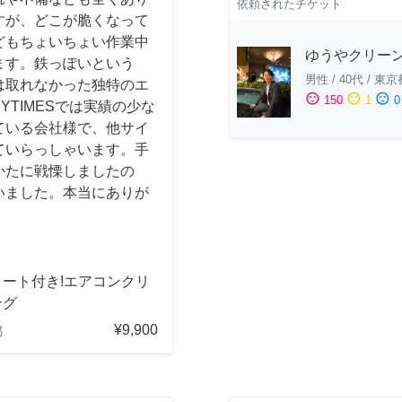
依頼されたチケット
すが、どこが脆くなって
どもちょいちょい作業中
ゆうやクリー
ます。鉄っぽいという
男性
/
40代
/
東京
は取れなかった独特のエ
sentiment_satisfied
sentiment_neutral
sentiment_dissatisfied
150
1
0
YTIMESでは実績の少な
ている会社様で、他サイ
ていらっしゃいます。手
かたに戦慄しましたの
いました。本当にありが
コート付き!エアコンクリ
ング
¥9,900
都