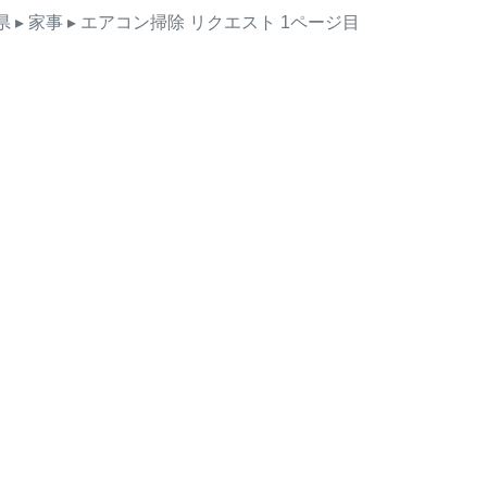
県
▸ 家事
▸ エアコン掃除
リクエスト
1ページ目