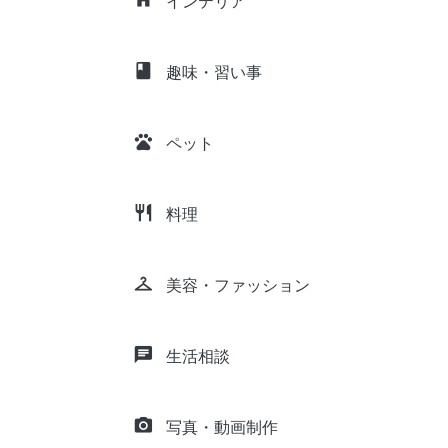
インテリア
class
趣味・習い事
pets
ペット
restaurant
料理
checkroom
美容・ファッション
chat
生活相談
camera_alt
写真・動画制作