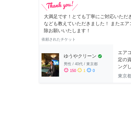
大満足です！とても丁寧にご対応いただ
なども教えていただきました！ またエア
除お願いいたします！
依頼されたチケット
エア
ゆうやクリーン
check_circle
定の
男性
/
40代
/
東京都
ングし
sentiment_satisfied
sentiment_neutral
sentiment_dissatisfied
150
1
0
東京