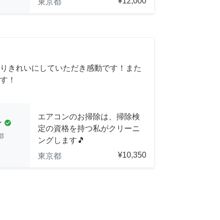
¥12,000
東京都
りきれいにしていただき感動です！また
す！
エアコンのお掃除は、掃除検
ン
check_circle
定の資格を持つ私がクリーニ
都
ングします🎵
¥10,350
東京都