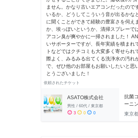
ません。かなり古いエアコンだったので
いるか、どうしてこういう音が出るかな
に聞くことができて経験の豊富さを伺え
か、埃っぽいというか、清掃スプレーで
アコン臭が爽やかに一掃されました！ AN
いサポーターですが、長年実績を積まれ
トなどではクチコミも大変多く寄せられ
際よく、みるみる出てくる洗浄水の汚れ
で、ぜひ他のお部屋もお願いしたいと思
とうございました！
依頼されたチケット
抗菌
ASATO株式会社
ーニ
男性
/
60代
/
東京都
sentiment_satisfied
sentiment_neutral
sentiment_dissatisfied
3
0
0
東京