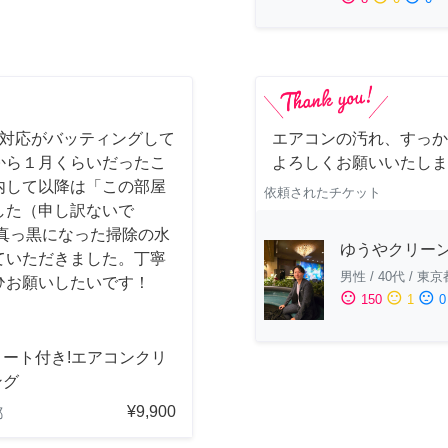
事対応がバッティングして
エアコンの汚れ、すっか
から１月くらいだったこ
よろしくお願いいたしま
内して以降は「この部屋
依頼されたチケット
した（申し訳ないで
真っ黒になった掃除の水
ゆうやクリー
ていただきました。丁寧
男性
/
40代
/
東京
ひお願いしたいです！
sentiment_satisfied
sentiment_neutral
sentiment_dissatisfied
150
1
0
コート付き!エアコンクリ
ング
¥9,900
都