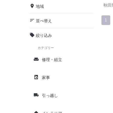
秋田
place
地域
sort
1
並べ替え
local_offer
絞り込み
カテゴリー
weekend
修理・組立
local_laundry_service
家事
local_shipping
引っ越し
home