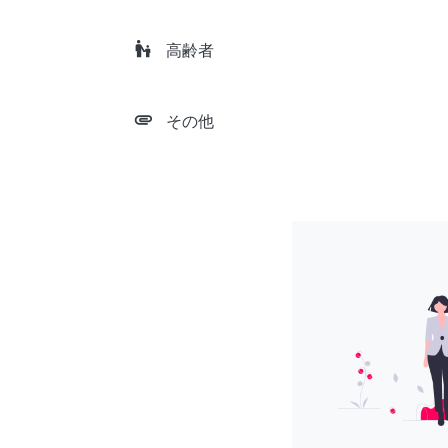
escalator_warning
高齢者
attachment
その他