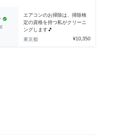
エアコンのお掃除は、掃除検
ン
check_circle
定の資格を持つ私がクリーニ
都
ングします🎵
¥10,350
東京都