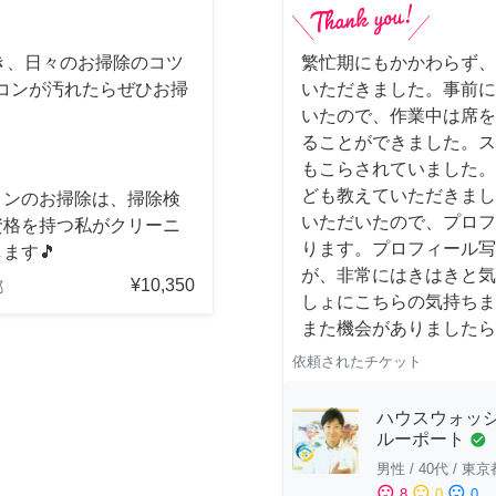
き、日々のお掃除のコツ
繁忙期にもかかわらず、
コンが汚れたらぜひお掃
いただきました。事前に
いたので、作業中は席を
ることができました。ス
もこらされていました。
ども教えていただきまし
コンのお掃除は、掃除検
いただいたので、プロフ
資格を持つ私がクリーニ
ります。プロフィール写
ます🎵
が、非常にはきはきと気
¥10,350
都
しょにこちらの気持ちま
また機会がありましたら
依頼されたチケット
ハウスウォッシ
ルーポート
check_circle
男性
/
40代
/
東京
sentiment_satisfied
sentiment_neutral
sentiment_dissatisfied
8
0
0