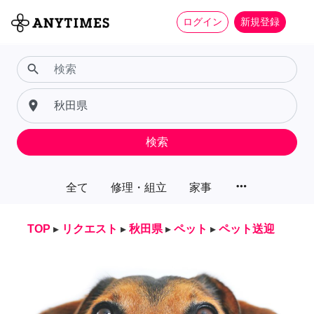
ログイン
新規登録
search
place
検索
more_horiz
全て
修理・組立
家事
TOP
▸
リクエスト
▸
秋田県
▸
ペット
▸
ペット送迎