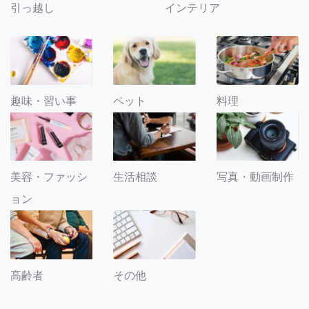
引っ越し
インテリア
趣味・習い事
ペット
料理
美容・ファッシ
生活相談
写真・動画制作
ョン
その他
高齢者