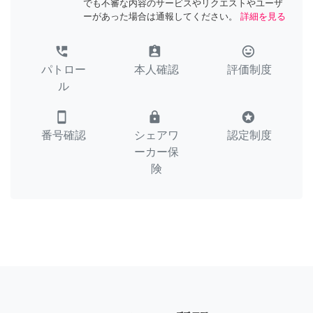
でも不審な内容のサービスやリクエストやユーザ
ーがあった場合は通報してください。
詳細を見る
perm_phone_msg
assignment_ind
tag_faces
パトロー
本人確認
評価制度
ル
smartphone
lock
stars
番号確認
シェアワ
認定制度
ーカー保
険