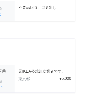
不要品回収、ゴミ出し
府
0
立業
元IKEA公式組立業者です。
¥5,000
東京都
都
ed
1