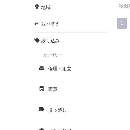
秋田
place
地域
sort
1
並べ替え
local_offer
絞り込み
カテゴリー
weekend
修理・組立
local_laundry_service
家事
local_shipping
引っ越し
home