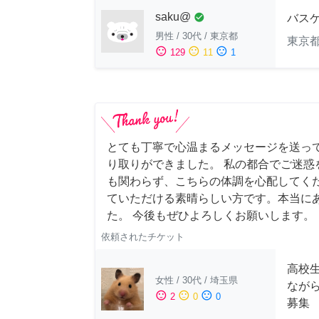
saku@
check_circle
バス
男性
/
30代
/
東京都
東京
sentiment_satisfied
sentiment_neutral
sentiment_dissatisfied
129
11
1
とても丁寧で心温まるメッセージを送っ
り取りができました。 私の都合でご迷惑
も関わらず、こちらの体調を心配してく
ていただける素晴らしい方です。本当に
た。 今後もぜひよろしくお願いします。
依頼されたチケット
高校
女性
/
30代
/
埼玉県
なが
sentiment_satisfied
sentiment_neutral
sentiment_dissatisfied
2
0
0
募集