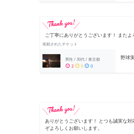
ご丁寧にありがとうございます！ またよ
依頼されたチケット
野球
男性
/
30代
/
東京都
sentiment_satisfied
sentiment_neutral
sentiment_dissatisfied
2
0
0
ありがとうございます！ とつも誠実な対
ぞよろしくお願いします。