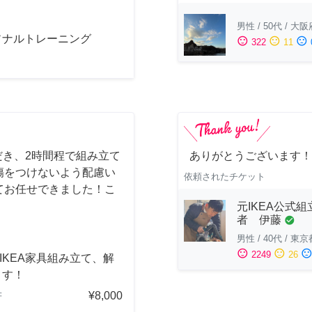
男性
/
50代
/
大阪
ソナルトレーニング
sentiment_satisfied
sentiment_neutral
sentiment_dissatisfied
322
11
だき、2時間程で組み立て
ありがとうございます！
傷をつけないよう配慮い
依頼されたチケット
てお任せできました！こ
元IKEA公式組
者 伊藤
check_circle
男性
/
40代
/
東京
sentiment_satisfied
sentiment_neutral
sentiment_dissatisfi
2249
26
] IKEA家具組み立て、解
ます！
¥8,000
府