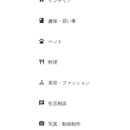
インテリア
class
趣味・習い事
pets
ペット
restaurant
料理
checkroom
美容・ファッション
chat
生活相談
camera_alt
写真・動画制作