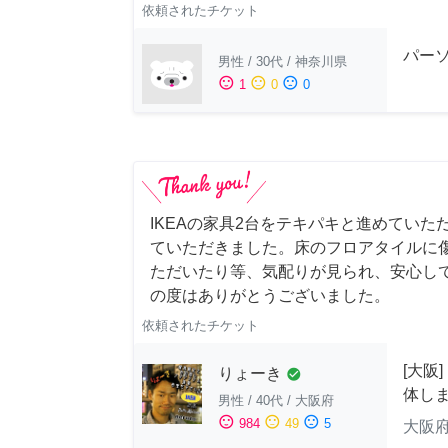
依頼されたチケット
パー
男性
/
30代
/
神奈川県
sentiment_satisfied
sentiment_neutral
sentiment_dissatisfied
1
0
0
IKEAの家具2台をテキパキと進めていた
ていただきました。床のフロアタイルに
ただいたり等、気配りが見られ、安心し
の度はありがとうございました。
依頼されたチケット
[大阪
りょーき
check_circle
体し
男性
/
40代
/
大阪府
sentiment_satisfied
sentiment_neutral
sentiment_dissatisfied
984
49
5
大阪