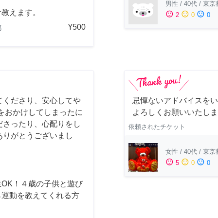
男性
/
40代
/
東京
ケ教えます。
sentiment_satisfied
sentiment_neutral
sentiment_dissatisfied
2
0
0
¥500
都
てくださり、安心してや
忌憚ないアドバイスをい
をおかけしてしまったに
よろしくお願いいたしま
ださったり、心配りをし
依頼されたチケット
ありがとうございまし
女性
/
40代
/
東京
sentiment_satisfied
sentiment_neutral
sentiment_dissatisfied
5
0
0
生OK！４歳の子供と遊び
ら運動を教えてくれる方