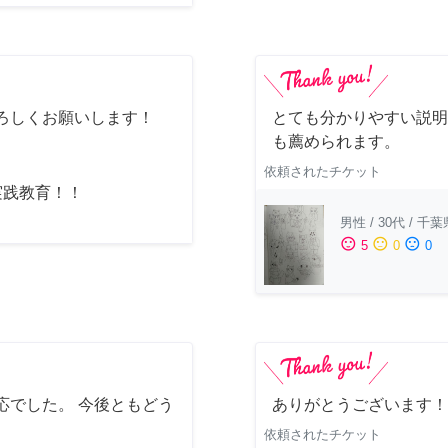
ろしくお願いします！
とても分かりやすい説明
も薦められます。
依頼されたチケット
実践教育！！
男性
/
30代
/
千葉
sentiment_satisfied
sentiment_neutral
sentiment_dissatisfied
5
0
0
応でした。 今後ともどう
ありがとうございます！
依頼されたチケット