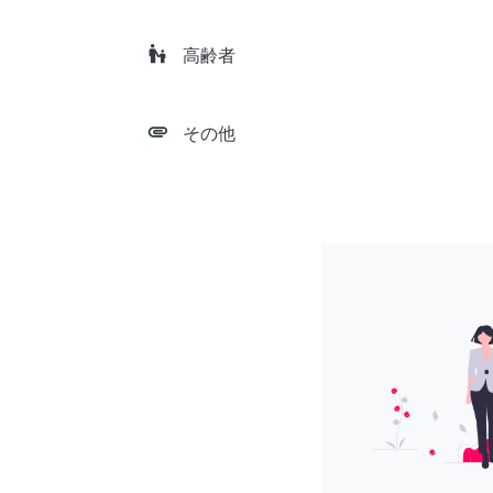
escalator_warning
高齢者
attachment
その他