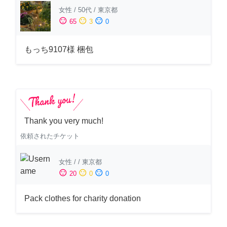
女性
/
50代
/
東京都
sentiment_satisfied
sentiment_neutral
sentiment_dissatisfied
65
3
0
もっち9107様 梱包
Thank you very much!
依頼されたチケット
女性
/
/
東京都
sentiment_satisfied
sentiment_neutral
sentiment_dissatisfied
20
0
0
Pack clothes for charity donation