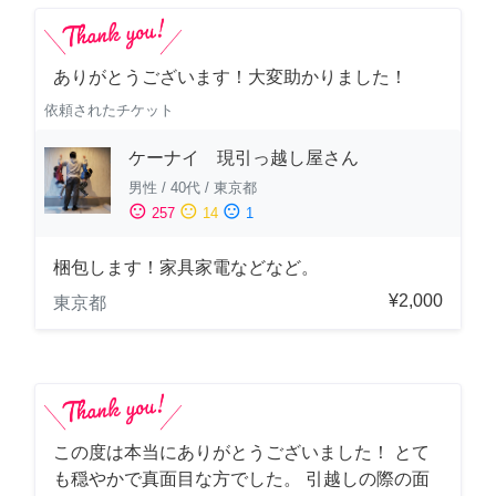
ありがとうございます！大変助かりました！
依頼されたチケット
ケーナイ 現引っ越し屋さん
男性
/
40代
/
東京都
sentiment_satisfied
sentiment_neutral
sentiment_dissatisfied
257
14
1
梱包します！家具家電などなど。
¥2,000
東京都
この度は本当にありがとうございました！ とて
も穏やかで真面目な方でした。 引越しの際の面