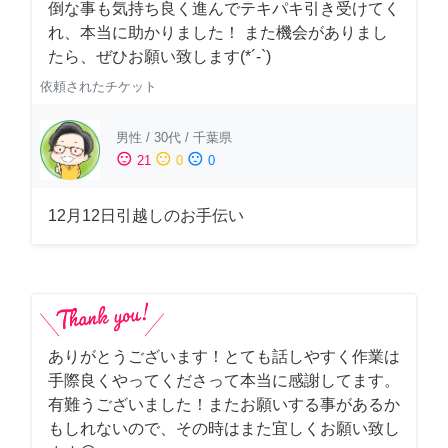
倒な事も気持ち良く進んでテキパキ引き受けてく
れ、本当に助かりました！ また機会がありまし
たら、ぜひお願い致します(*´-`)
依頼されたチケット
男性
/
30代
/
千葉県
sentiment_satisfied
sentiment_neutral
sentiment_dissatisfied
21
0
0
12月12日引越しのお手伝い
ありがとうございます！とても話しやすく作業は
手際良くやってくださって本当に感謝してます。
有難うございました！またお願いする事があるか
もしれないので、その時はまた宜しくお願い致し