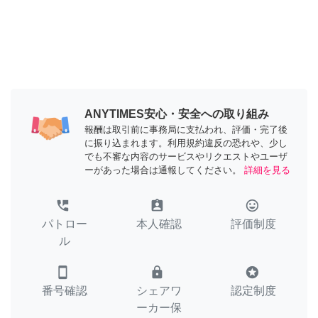
ANYTIMES安心・安全への取り組み
報酬は取引前に事務局に支払われ、評価・完了後
に振り込まれます。利用規約違反の恐れや、少し
でも不審な内容のサービスやリクエストやユーザ
ーがあった場合は通報してください。
詳細を見る
perm_phone_msg
assignment_ind
tag_faces
パトロー
本人確認
評価制度
ル
smartphone
lock
stars
番号確認
シェアワ
認定制度
ーカー保