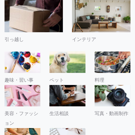
引っ越し
インテリア
趣味・習い事
ペット
料理
美容・ファッシ
生活相談
写真・動画制作
ョン