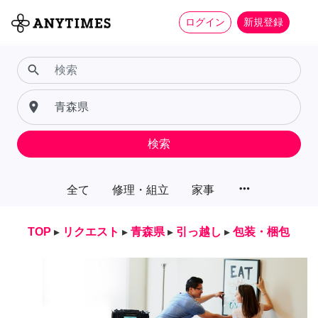
ログイン
新規登録
search
place
検索
more_horiz
全て
修理・組立
家事
TOP
▸
リクエスト
▸
青森県
▸
引っ越し
▸
包装・梱包