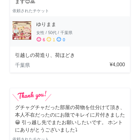
ます😊🙏
依頼されたチケット
ゆりまま
女性
/
50代
/
千葉県
sentiment_satisfied
sentiment_neutral
sentiment_dissatisfied
6
1
0
引越しの荷造り、荷ほどき
¥4,000
千葉県
グチャグチャだった部屋の荷物を仕分けて頂き、
本人不在だったのにお陰でキレイに片付きました
😀 引っ越し先でまたお願いしたいです。 ホント
にありがとうございました⤵
依頼されたチケット