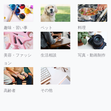
趣味・習い事
ペット
料理
美容・ファッシ
生活相談
写真・動画制作
ョン
その他
高齢者