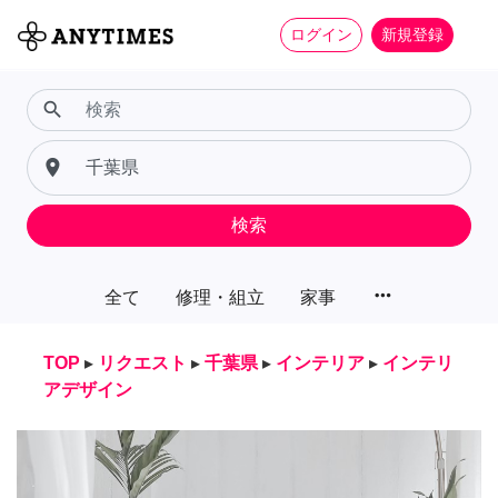
ログイン
新規登録
search
place
検索
more_horiz
全て
修理・組立
家事
TOP
▸
リクエスト
▸
千葉県
▸
インテリア
▸
インテリ
アデザイン