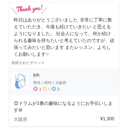
昨日はありがとうございました 非常に丁寧に教
えていただき、今後も続けていきたい と思える
ようになりました。 社会人になって、何か続け
られる趣味を持ちたいと考えていたのですが、頑
張ってみたいと思います またレッスン、よろし
くお願いします✨
依頼されたチケット
toh
男性
/
40代
/
大阪府
sentiment_satisfied
sentiment_neutral
sentiment_dissatisfied
1
0
0
😊ドラムが1番の趣味になるようにお手伝いしま
す🥁
¥1,300
大阪府