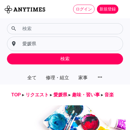
ログイン
新規登録
search
place
検索
more_horiz
全て
修理・組立
家事
TOP
▸
リクエスト
▸
愛媛県
▸
趣味・習い事
▸
音楽