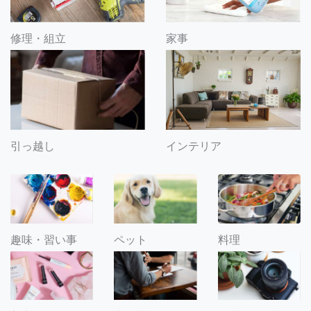
修理・組立
家事
引っ越し
インテリア
趣味・習い事
ペット
料理