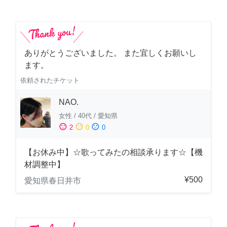
ありがとうございました。 また宜しくお願いし
ます。
依頼されたチケット
NAO.
女性
/
40代
/
愛知県
sentiment_satisfied
sentiment_neutral
sentiment_dissatisfied
2
0
0
【お休み中】☆歌ってみたの相談承ります☆【機
材調整中】
¥500
愛知県春日井市