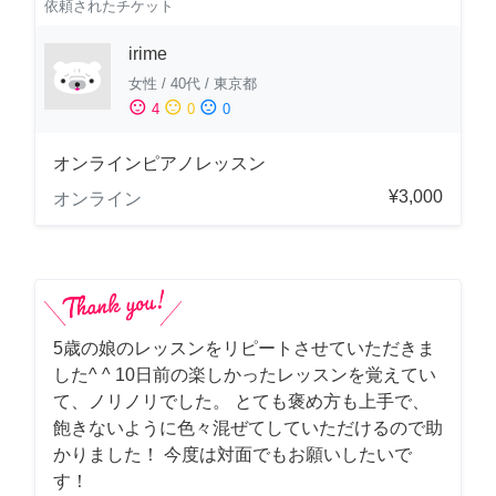
依頼されたチケット
irime
女性
/
40代
/
東京都
sentiment_satisfied
sentiment_neutral
sentiment_dissatisfied
4
0
0
オンラインピアノレッスン
¥3,000
オンライン
5歳の娘のレッスンをリピートさせていただきま
した^ ^ 10日前の楽しかったレッスンを覚えてい
て、ノリノリでした。 とても褒め方も上手で、
飽きないように色々混ぜてしていただけるので助
かりました！ 今度は対面でもお願いしたいで
す！