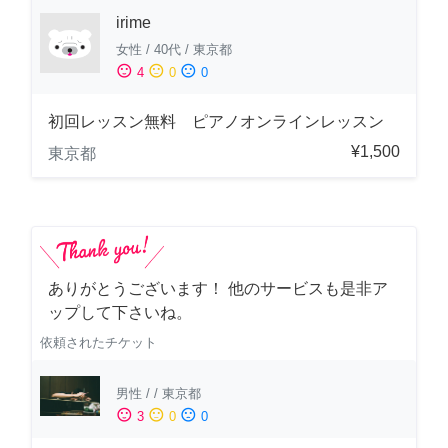
irime
女性
/
40代
/
東京都
sentiment_satisfied
sentiment_neutral
sentiment_dissatisfied
4
0
0
初回レッスン無料 ピアノオンラインレッスン
¥1,500
東京都
ありがとうございます！ 他のサービスも是非ア
ップして下さいね。
依頼されたチケット
男性
/
/
東京都
sentiment_satisfied
sentiment_neutral
sentiment_dissatisfied
3
0
0