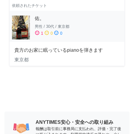
依頼されたチケット
佑。
男性
/
30代
/
東京都
sentiment_satisfied
sentiment_neutral
sentiment_dissatisfied
1
0
0
貴方のお家に眠っているpianoを弾きます
東京都
ANYTIMES安心・安全への取り組み
報酬は取引前に事務局に支払われ、評価・完了後