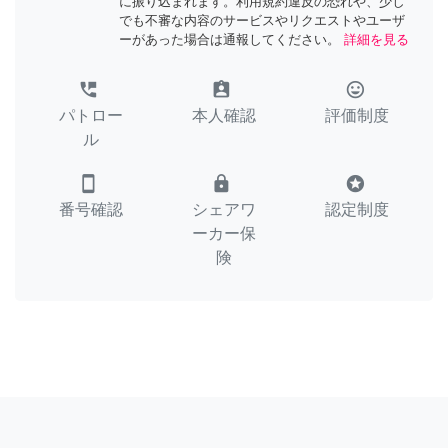
に振り込まれます。利用規約違反の恐れや、少し
でも不審な内容のサービスやリクエストやユーザ
ーがあった場合は通報してください。
詳細を見る
perm_phone_msg
assignment_ind
tag_faces
パトロー
本人確認
評価制度
ル
smartphone
lock
stars
番号確認
シェアワ
認定制度
ーカー保
険