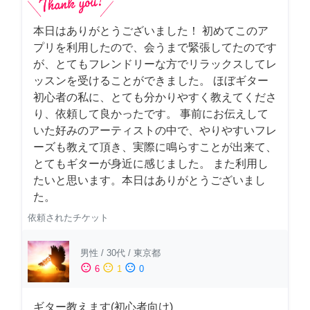
本日はありがとうございました！ 初めてこのア
プリを利用したので、会うまで緊張してたのです
が、とてもフレンドリーな方でリラックスしてレ
ッスンを受けることができました。 ほぼギター
初心者の私に、とても分かりやすく教えてくださ
り、依頼して良かったです。 事前にお伝えして
いた好みのアーティストの中で、やりやすいフレ
ーズも教えて頂き、実際に鳴らすことが出来て、
とてもギターが身近に感じました。 また利用し
たいと思います。本日はありがとうございまし
た。
依頼されたチケット
男性
/
30代
/
東京都
sentiment_satisfied
sentiment_neutral
sentiment_dissatisfied
6
1
0
ギター教えます(初心者向け)