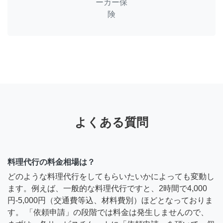
ーカー保
険
よくある質問
料理代行の料金相場は？
どのような料理代行をしてもらいたいかによっても変動し
ます。例えば、一般的な料理代行ですと、2時間で4,000
円-5,000円（交通費等込、材料費別）ほどとなっておりま
す。 「依頼申請」の段階では料金は発生しませんので、