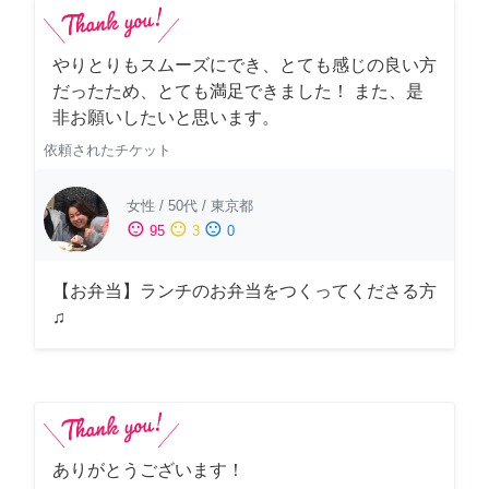
やりとりもスムーズにでき、とても感じの良い方
だったため、とても満足できました！ また、是
非お願いしたいと思います。
依頼されたチケット
女性
/
50代
/
東京都
sentiment_satisfied
sentiment_neutral
sentiment_dissatisfied
95
3
0
【お弁当】ランチのお弁当をつくってくださる方
♫
ありがとうございます！