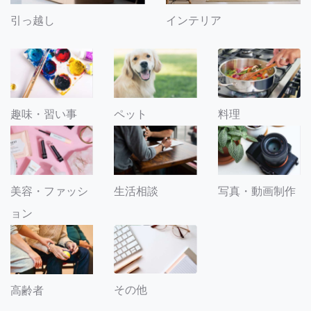
引っ越し
インテリア
趣味・習い事
ペット
料理
美容・ファッシ
生活相談
写真・動画制作
ョン
その他
高齢者