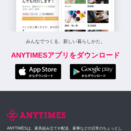
みんなでつくる、新しい暮らしかた。
ANYTIMESアプリをダウンロード
ANYTIMESは、家具組み立てや配送、家事などの日常のちょっとし