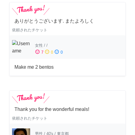
ありがとうございます. またよろしく
依頼されたチケット
女性
/
/
sentiment_satisfied
sentiment_neutral
sentiment_dissatisfied
7
0
0
Make me 2 bentos
Thank you for the wonderful meals!
依頼されたチケット
男性
/
40's
/
東京都