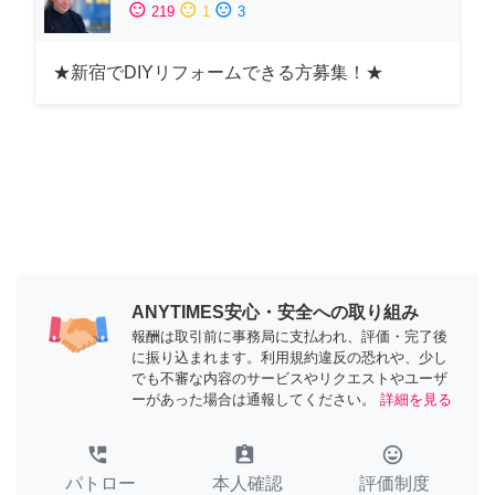
sentiment_satisfied
sentiment_neutral
sentiment_dissatisfied
219
1
3
★新宿でDIYリフォームできる方募集！★
ANYTIMES安心・安全への取り組み
報酬は取引前に事務局に支払われ、評価・完了後
に振り込まれます。利用規約違反の恐れや、少し
でも不審な内容のサービスやリクエストやユーザ
ーがあった場合は通報してください。
詳細を見る
perm_phone_msg
assignment_ind
tag_faces
パトロー
本人確認
評価制度