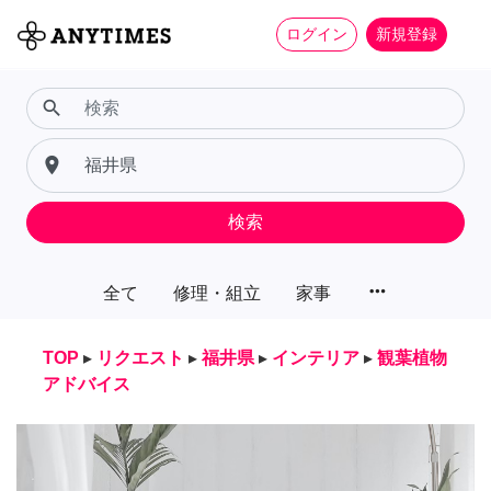
ログイン
新規登録
search
place
検索
more_horiz
全て
修理・組立
家事
TOP
▸
リクエスト
▸
福井県
▸
インテリア
▸
観葉植物
アドバイス