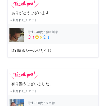
ありがとうございます
依頼されたチケット
男性
/
40代
/
神奈川県
sentiment_satisfied
sentiment_neutral
sentiment_dissatisfied
4
0
1
DYI壁紙シール貼り付け
有り難うございました。
依頼されたチケット
男性
/
60代
/
東京都