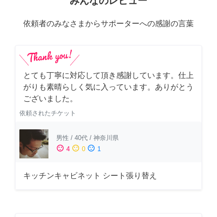
みんなのレビュー
依頼者のみなさまからサポーターへの感謝の言葉
とても丁寧に対応して頂き感謝しています。仕上
がりも素晴らしく気に入っています。ありがとう
ございました。
依頼されたチケット
男性
/
40代
/
神奈川県
sentiment_satisfied
sentiment_neutral
sentiment_dissatisfied
4
0
1
キッチンキャビネット シート張り替え