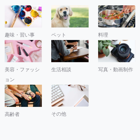
趣味・習い事
ペット
料理
美容・ファッシ
生活相談
写真・動画制作
ョン
その他
高齢者