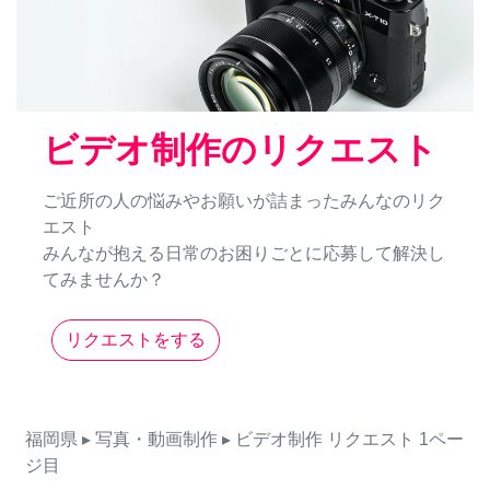
ビデオ制作のリクエスト
ご近所の人の悩みやお願いが詰まったみんなのリク
エスト
みんなが抱える日常のお困りごとに応募して解決し
てみませんか？
リクエストをする
福岡県
▸ 写真・動画制作
▸ ビデオ制作
リクエスト
1ペー
ジ目