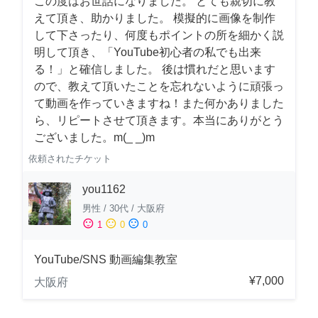
この度はお世話になりました。 とても親切に教
えて頂き、助かりました。 模擬的に画像を制作
して下さったり、何度もポイントの所を細かく説
明して頂き、「YouTube初心者の私でも出来
る！」と確信しました。 後は慣れだと思います
ので、教えて頂いたことを忘れないように頑張っ
て動画を作っていきますね！また何かありました
ら、リピートさせて頂きます。本当にありがとう
ございました。m(_ _)m
依頼されたチケット
you1162
男性
/
30代
/
大阪府
sentiment_satisfied
sentiment_neutral
sentiment_dissatisfied
1
0
0
YouTube/SNS 動画編集教室
¥7,000
大阪府