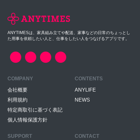
ANYTIMESは、家具組み立てや配送、家事などの日常のちょっとし
た用事を依頼したい人と、仕事をしたい人をつなげるアプリです。
COMPANY
CONTENTS
会社概要
ANYLIFE
利用規約
NEWS
特定商取引に基づく表記
個人情報保護方針
SUPPORT
CONTACT