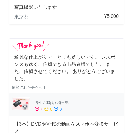
写真撮影いたします
¥5,000
東京都
綺麗な仕上がりで、とても嬉しいです。 レスポ
ンスも速く、信頼できる出品者様でした。 ま
た、依頼させてください。 ありがとうございま
した。
依頼されたチケット
男性
/
30代
/
埼玉県
sentiment_satisfied
sentiment_neutral
sentiment_dissatisfied
4
0
0
【3本】DVDやVHSの動画をスマホへ変換サービ
ス