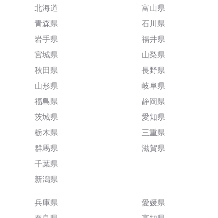
北海道
富山県
青森県
石川県
岩手県
福井県
宮城県
山梨県
秋田県
長野県
山形県
岐阜県
福島県
静岡県
茨城県
愛知県
栃木県
三重県
群馬県
滋賀県
千葉県
新潟県
兵庫県
愛媛県