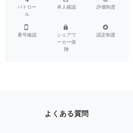
パトロー
本人確認
評価制度
ル
smartphone
lock
stars
番号確認
シェアワ
認定制度
ーカー保
険
よくある質問