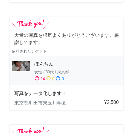
大量の写真を根気よくありがとうございます。感
謝してます。
依頼されたチケット
ぽんちん
女性
/
30代
/
東京都
sentiment_satisfied
sentiment_neutral
sentiment_dissatisfied
14
0
0
写真をデータ化します！
¥2,500
東京都町田市東玉川学園