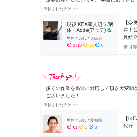
依頼されたチケット
【奈
現役IKEA家具組立/解
得！公
体 Adde(アッデ)
check_circle
具組
男性
/
50代
/
大阪府
sentiment_satisfied
sentiment_neutral
sentiment_dissatisfied
1710
11
0
奈良
多くの作業を迅速に対応して頂き大変助
ございました！
依頼されたチケット
【IK
男性
/
50代
/
愛知県
代行
sentiment_satisfied
sentiment_neutral
sentiment_dissatisfied
61
2
0