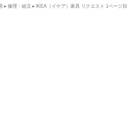
県
▸ 修理・組立
▸ IKEA（イケア）家具
リクエスト
1ページ目