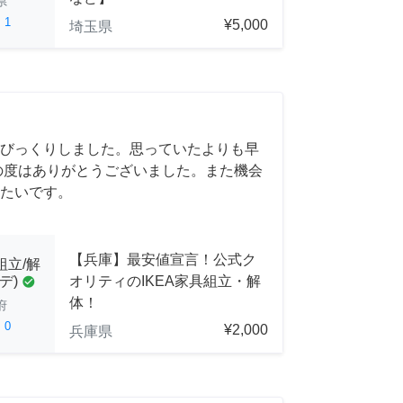
県
ed
1
¥5,000
埼玉県
びっくりしました。思っていたよりも早
の度はありがとうございました。また機会
たいです。
【兵庫】最安値宣言！公式ク
組立/解
オリティのIKEA家具組立・解
デ)
check_circle
体！
府
ed
0
¥2,000
兵庫県