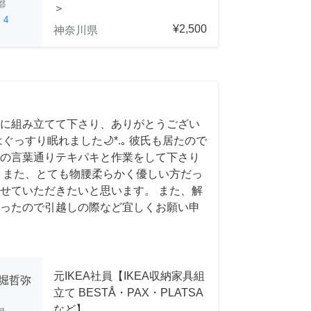
都
＞
ed
4
¥2,500
神奈川県
に組み立てて下さり、ありがとうござい
ぐっすり眠れました🌙*.｡ 彼氏も居たので
との言葉通りテキパキと作業をして下さり
 また、とても物腰柔らかく優しい方だっ
せていただきたいと思います。 また、解
ったので引越しの際など宜しくお願い申
元IKEA社員【IKEA収納家具組
小堀哲弥
立て BESTÅ・PAX・PLATSA
など】