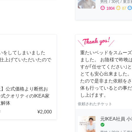
男性
/
30代
/
東京
sentiment_satisfied
sentiment_neutral
sentiment_dissatisfi
1804
87
いをしてしまいました
重たいベッドをスムーズ
に仕上げていただいたので
ました。 お陰様で昨晩は
すが｢任せてください｣
とても安心出来ました。
たので是非また依頼をさ
体も行っているとの事だ
阪】公式価格より断然お
し上げます。
式クオリティのIKEA家
立解体
依頼されたチケット
¥2,000
府
元IKEA社員 
check_circle