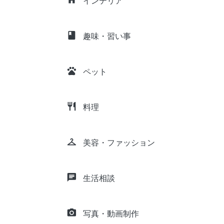
インテリア
class
趣味・習い事
pets
ペット
restaurant
料理
checkroom
美容・ファッション
chat
生活相談
camera_alt
写真・動画制作