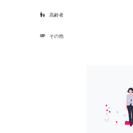
escalator_warning
高齢者
attachment
その他