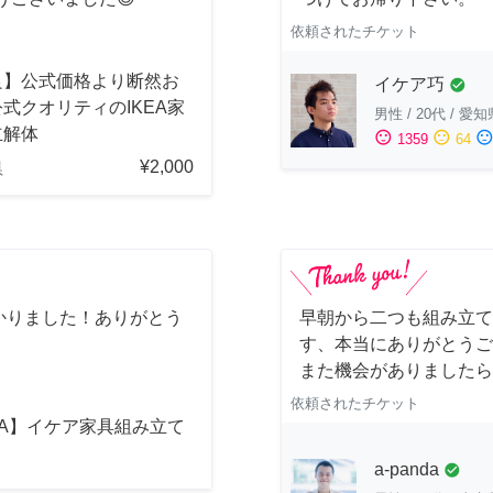
依頼されたチケット
良】公式価格より断然お
イケア巧
check_circle
式クオリティのIKEA家
男性
/
20代
/
愛知
立解体
sentiment_satisfied
sentiment_neutral
sentiment_dissatisfi
1359
64
¥2,000
県
かりました！ありがとう
早朝から二つも組み立て
す、本当にありがとうご
また機会がありましたら
依頼されたチケット
EA】イケア家具組み立て
a-panda
check_circle