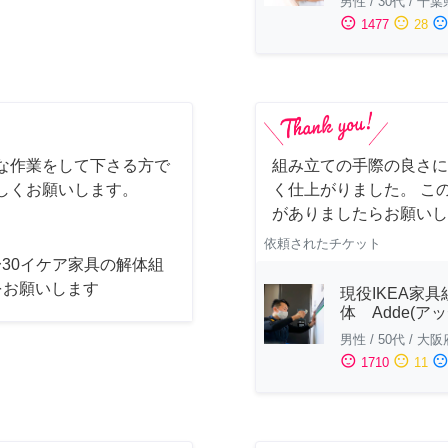
男性
/
30代
/
千葉
sentiment_satisfied
sentiment_neutral
sentiment_dissatisfi
1477
28
な作業をして下さる方で
組み立ての手際の良さに
しくお願いします。
く仕上がりました。 こ
がありましたらお願いし
依頼されたチケット
4〜30イケア家具の解体組
をお願いします
現役IKEA家具
体 Adde(アッ
男性
/
50代
/
大阪
sentiment_satisfied
sentiment_neutral
sentiment_dissatisfi
1710
11