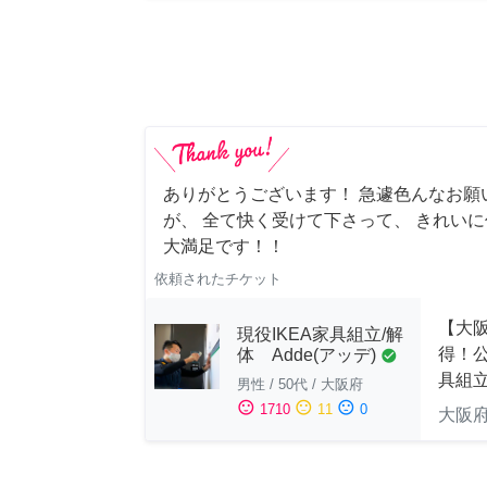
ありがとうございます！ 急遽色んなお願
が、 全て快く受けて下さって、 きれい
大満足です！！
依頼されたチケット
【大
現役IKEA家具組立/解
得！公
体 Adde(アッデ)
check_circle
具組
男性
/
50代
/
大阪府
sentiment_satisfied
sentiment_neutral
sentiment_dissatisfied
1710
11
0
大阪