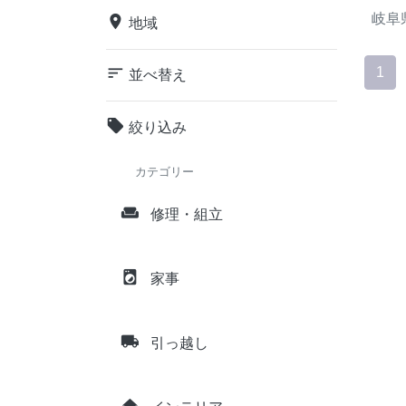
岐阜
place
地域
sort
1
並べ替え
local_offer
絞り込み
カテゴリー
weekend
修理・組立
local_laundry_service
家事
local_shipping
引っ越し
home