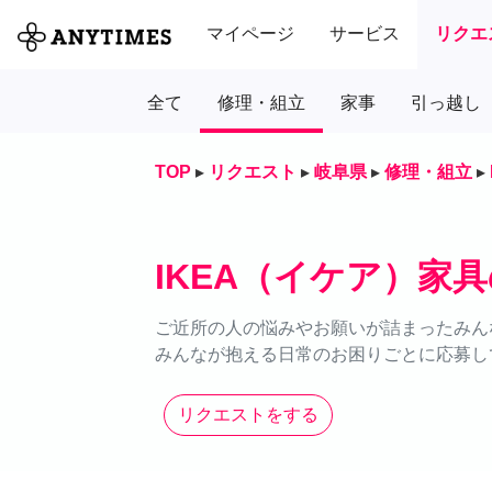
マイページ
サービス
リクエ
全て
修理・組立
家事
引っ越し
TOP
▸
リクエスト
▸
岐阜県
▸
修理・組立
▸
IKEA（イケア）家
ご近所の人の悩みやお願いが詰まったみん
みんなが抱える日常のお困りごとに応募し
リクエストをする