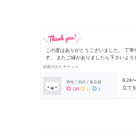
この度はありがとうございました。 丁寧
す。 またご縁がありましたら下さいよろ
依頼されたチケット
9.2
男性
/
30代
/
東京都
立て
sentiment_satisfied
sentiment_neutral
sentiment_dissatisfied
130
11
1