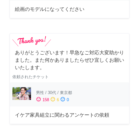
絵画のモデルになってください
ありがとうございます！早急なご対応大変助かり
ました。また何かありましたらぜひ宜しくお願い
いたします。
依頼されたチケット
男性
/
30代
/
東京都
sentiment_satisfied
sentiment_neutral
sentiment_dissatisfied
158
6
0
イケア家具組立に関わるアンケートの依頼