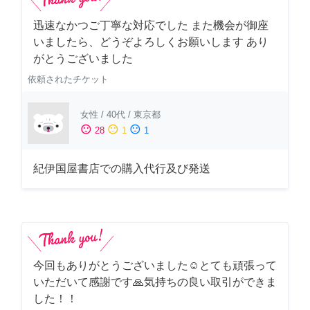
迅速なかつご丁寧な対応でした また機会が御座
いましたら、どうぞよろしくお願いします あり
がとうございました
依頼されたチケット
女性
/
40代
/
東京都
sentiment_satisfied
sentiment_neutral
sentiment_dissatisfied
28
1
1
紀伊国屋書店での購入代行及び発送
今回もありがとうございました☺️とても頑張って
いただいて感謝です🙏気持ちの良い取引ができま
した！！