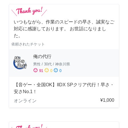
いつもながら、作業のスピードの早さ、誠実なご
対応に感謝しております。 お世話になりまし
た。
依頼されたチケット
俺の代行
男性
/
30代
/
神奈川県
sentiment_satisfied
sentiment_neutral
sentiment_dissatisfied
91
0
0
【音ゲー・全国OK】IIDX SPクリア代行！早さ・
安さNo.1！
¥1,000
オンライン