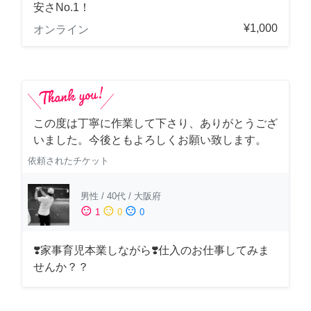
安さNo.1！
¥1,000
オンライン
この度は丁寧に作業して下さり、ありがとうござ
いました。今後ともよろしくお願い致します。
依頼されたチケット
男性
/
40代
/
大阪府
sentiment_satisfied
sentiment_neutral
sentiment_dissatisfied
1
0
0
❣️家事育児本業しながら❣️仕入のお仕事してみま
せんか？？