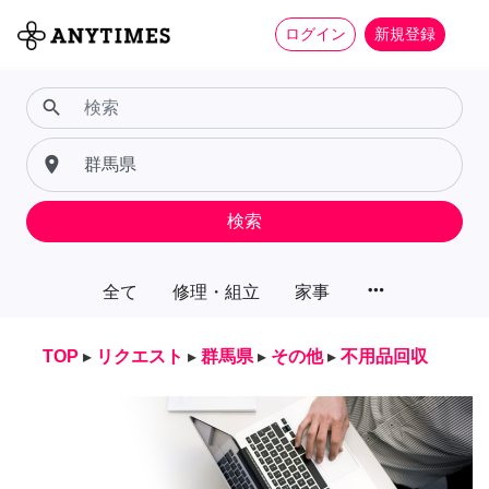
ログイン
新規登録
search
place
検索
more_horiz
全て
修理・組立
家事
TOP
▸
リクエスト
▸
群馬県
▸
その他
▸
不用品回収