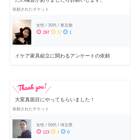
依頼されたチケット
女性
/
30代
/
東京都
sentiment_satisfied
sentiment_neutral
sentiment_dissatisfied
297
17
1
イケア家具組立に関わるアンケートの依頼
大変真面目にやってもらいました！
依頼されたチケット
女性
/
50代
/
埼玉県
sentiment_satisfied
sentiment_neutral
sentiment_dissatisfied
123
4
0