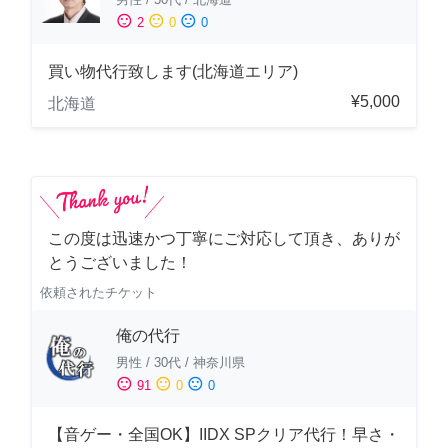
sentiment_satisfied
sentiment_neutral
sentiment_dissatisfied
2
0
0
買い物代行致します(北海道エリア)
¥5,000
北海道
この度は迅速かつ丁寧にご対応して頂き、ありが
とうございました！
依頼されたチケット
俺の代行
男性
/
30代
/
神奈川県
sentiment_satisfied
sentiment_neutral
sentiment_dissatisfied
91
0
0
【音ゲー・全国OK】IIDX SPクリア代行！早さ・