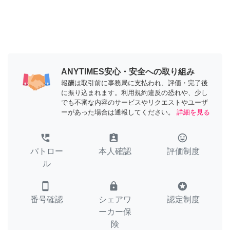
ANYTIMES安心・安全への取り組み
報酬は取引前に事務局に支払われ、評価・完了後
に振り込まれます。利用規約違反の恐れや、少し
でも不審な内容のサービスやリクエストやユーザ
ーがあった場合は通報してください。
詳細を見る
perm_phone_msg
assignment_ind
tag_faces
パトロー
本人確認
評価制度
ル
smartphone
lock
stars
番号確認
シェアワ
認定制度
ーカー保
険