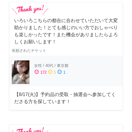
いろいろこちらの都合に合わせていただいて大変
助かりました！とても感じのいい方でおしゃべり
も楽しかったです！また機会がありましたらよろ
しくお願いします！
依頼されたチケット
女性
/
40代
/
東京都
sentiment_satisfied
sentiment_neutral
sentiment_dissatisfied
172
5
1
【8/17(火)】予約品の受取・抽選会へ参加してく
ださる方を探しています！