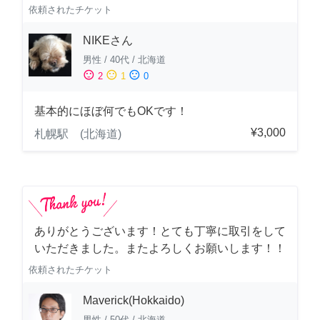
依頼されたチケット
NIKEさん
男性
/
40代
/
北海道
sentiment_satisfied
sentiment_neutral
sentiment_dissatisfied
2
1
0
基本的にほぼ何でもOKです！
¥3,000
札幌駅 (北海道)
ありがとうございます！とても丁寧に取引をして
いただきました。またよろしくお願いします！！
依頼されたチケット
Maverick(Hokkaido)
男性
/
50代
/
北海道