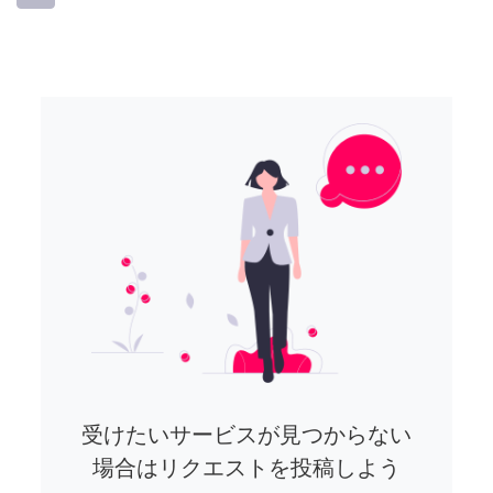
受けたいサービスが見つからない
場合はリクエストを投稿しよう