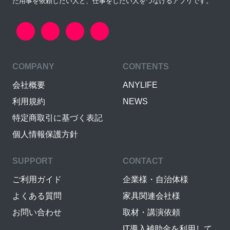
た用事を依頼したい人と、仕事をしたい人をつなげるアプリです。
COMPANY
CONTENTS
会社概要
ANYLIFE
利用規約
NEWS
特定商取引に基づく表記
個人情報保護方針
SUPPORT
CONTACT
ご利用ガイド
企業様・自治体様
よくある質問
家具関連会社様
お問い合わせ
取材・講演依頼
IT導入補助金を利用して