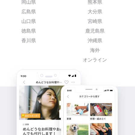
岡山県
熊本県
広島県
大分県
山口県
宮崎県
徳島県
鹿児島県
香川県
沖縄県
海外
オンライン