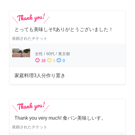
とっても美味しそ‼️ありがとうございました！
依頼されたチケット
女性
/
60代
/
東京都
sentiment_satisfied
sentiment_neutral
sentiment_dissatisfied
18
0
0
家庭料理3人分作り置き
Thank you very much! 食パン美味しいす。
依頼されたチケット