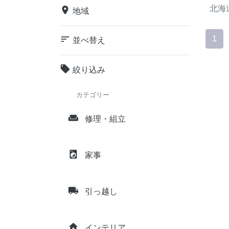
北海
place
地域
sort
1
並べ替え
local_offer
絞り込み
カテゴリー
weekend
修理・組立
local_laundry_service
家事
local_shipping
引っ越し
home
インテリア