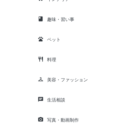
class
趣味・習い事
pets
ペット
restaurant
料理
checkroom
美容・ファッション
chat
生活相談
camera_alt
写真・動画制作