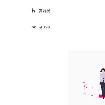
escalator_warning
高齢者
attachment
その他