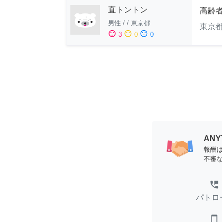
直トントン
高齢
男性
/
/
東京都
東京
sentiment_satisfied
sentiment_neutral
sentiment_dissatisfied
3
0
0
AN
報酬
不審
perm_phone_msg
パトロ
smartphone