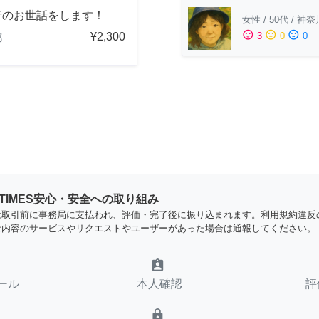
者のお世話をします！
女性
/
50代
/
神奈
sentiment_satisfied
sentiment_neutral
sentiment_dissatisfied
¥2,300
3
0
0
都
YTIMES安心・安全への取り組み
は取引前に事務局に支払われ、評価・完了後に振り込まれます。利用規約違反
な内容のサービスやリクエストやユーザーがあった場合は通報してください。
assignment_ind
ール
本人確認
評
lock