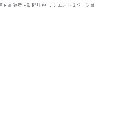
道
▸ 高齢者
▸ 訪問理容
リクエスト
1ページ目