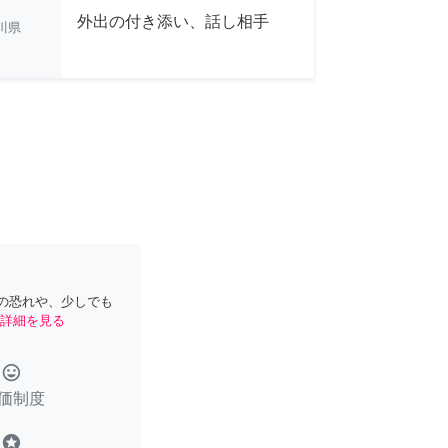
外出の付き添い、話し相手
川県
の恐れや、少しでも
詳細を見る
tag_faces
価制度
stars