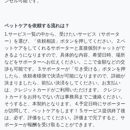
ンセル可能です。
ペットケアを依頼する流れは？
1.サービス一覧の中から、受けたいサービス（サポータ
ー）を選び、「依頼相談」ボタンを押してください。 2.ペ
ットケアをしてくれるサポーターと直接個別チャットがで
きるようになりますので、具体的な内容、希望日時、場所
などをサポーターへお伝えください。ここで金額などの交
渉も可能です。 3.サポーターが「引き受ける」ボタンを押
したら、依頼者様側で決済が可能になりますので、詳細が
決まりましたら、前払い決済をしてください。お支払い
は、クレジットカードがご利用いただけます。 クレジッ
トカードをお持ちでない方は事務局までご連絡ください。
そうすると、本契約となります。 4.予定日時にサポーター
が訪問して、ペットケアをします！ 5.サービス提供終了後
は、必ず、評価をしてください。評価まで完了すると、サ
ポーターが報酬を受け取ることができます。