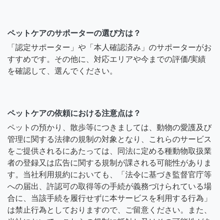
ペットケアのサポーターの選び方は？
「認定サポーター」や「本人確認済み」のサポーターがお
すすめです。その他に、対応エリアや今までの評価/実績
を確認して、選んでください。
ペットケアの依頼における注意点は？
ペットの預かり、散歩等につきましては、動物の愛護及び
管理に関する法律の規制の対象となり、これらのサービス
をご提供されるにあたっては、同法に定める種動物取扱業
者の登録又は広告に関する規制が課される可能性がありま
す。当社利用規約においても、「法令に基づき監督官庁等
への届出、許認可の取得等の手続が義務づけられている場
合に、当該手続を履行せずに本サービスを利用する行為」
は禁止行為としておりますので、ご留意ください。また、