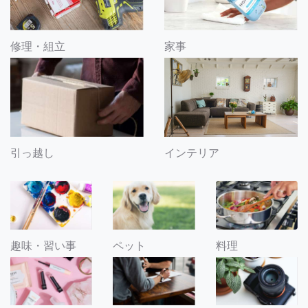
修理・組立
家事
引っ越し
インテリア
趣味・習い事
ペット
料理