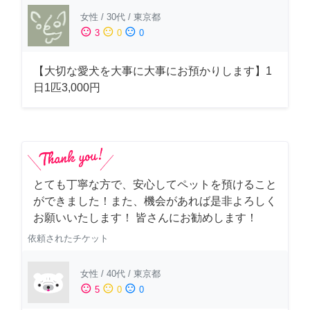
女性
/
30代
/
東京都
sentiment_satisfied
sentiment_neutral
sentiment_dissatisfied
3
0
0
【大切な愛犬を大事に大事にお預かりします】1
日1匹3,000円
とても丁寧な方で、安心してペットを預けること
ができました！また、機会があれば是非よろしく
お願いいたします！ 皆さんにお勧めします！
依頼されたチケット
女性
/
40代
/
東京都
sentiment_satisfied
sentiment_neutral
sentiment_dissatisfied
5
0
0