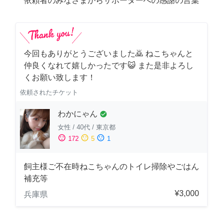
依頼者のみなさまからサポーターへの感謝の言葉
今回もありがとうございました🙇 ねこちゃんと
仲良くなれて嬉しかったです😺 また是非よろし
くお願い致します！
依頼されたチケット
わかにゃん
check_circle
女性
/
40代
/
東京都
sentiment_satisfied
sentiment_neutral
sentiment_dissatisfied
172
5
1
飼主様ご不在時ねこちゃんのトイレ掃除やごはん
補充等
¥3,000
兵庫県