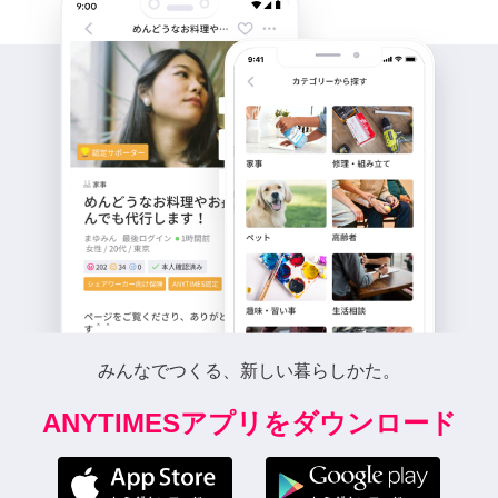
みんなでつくる、新しい暮らしかた。
ANYTIMESアプリをダウンロード