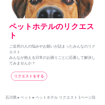
ペットホテルのリクエス
ト
ご近所の人の悩みやお願いが詰まったみんなのリク
エスト
みんなが抱える日常のお困りごとに応募して解決し
てみませんか？
リクエストをする
石川県
▸ ペット
▸ ペットホテル
リクエスト
1ページ目