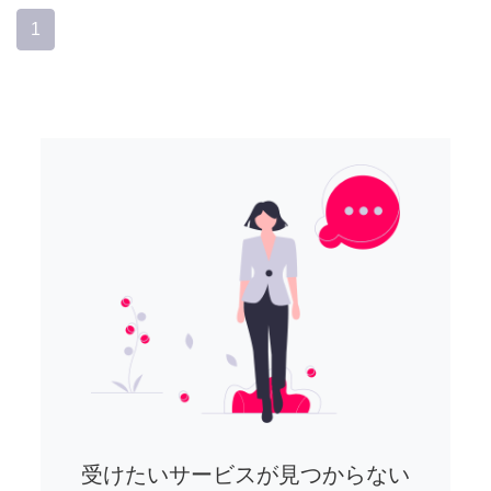
1
受けたいサービスが見つからない