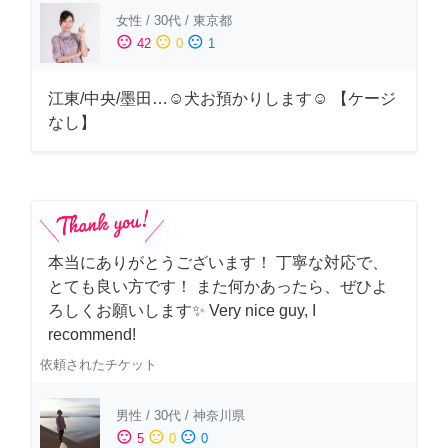
女性
/
30代
/
東京都
sentiment_satisfied
sentiment_neutral
sentiment_dissatisfied
42
0
1
江東/中央/墨田…☺︎犬お預かりします☺︎ 【ケージ
なし】
本当にありがとうございます！ 丁寧な対応で、
とても良い方です！ また何かあったら、ぜひよ
ろしくお願いします✨ Very nice guy, I
recommend!
依頼されたチケット
男性
/
30代
/
神奈川県
sentiment_satisfied
sentiment_neutral
sentiment_dissatisfied
5
0
0