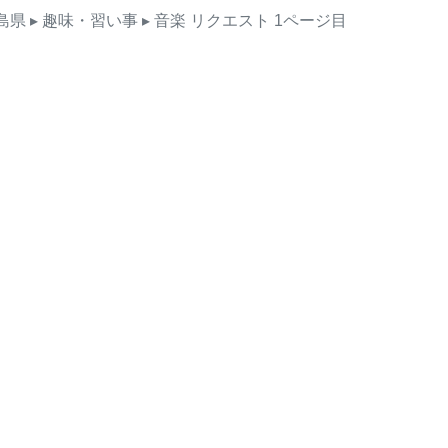
島県
▸ 趣味・習い事
▸ 音楽
リクエスト
1ページ目