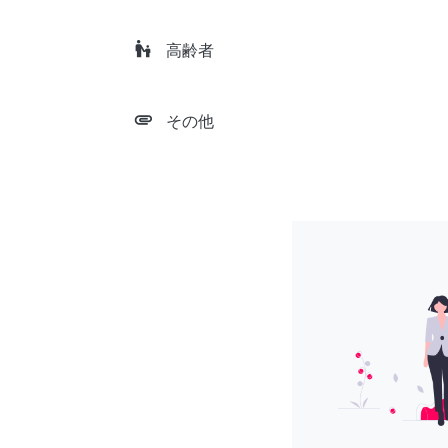
escalator_warning
高齢者
attachment
その他