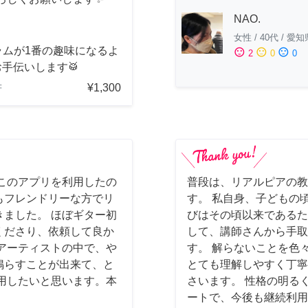
NAO.
女性
/
40代
/
愛知
ラムが1番の趣味になるよ
sentiment_satisfied
sentiment_neutral
sentiment_dissatisfied
2
0
0
手伝いします🥁
¥1,300
府
このアプリを利用したの
普段は、リアルピアの教
もフレンドリーな方でリ
す。 私自身、子どもの
ました。 ほぼギター初
びはその頃以来であるた
くださり、依頼して良か
して、講師さんから手取
アーティストの中で、や
す。 解らないことを色
鳴らすことが出来て、と
とても理解しやすく丁寧
用したいと思います。本
さいます。 性格の明る
ートで、今後も継続利用