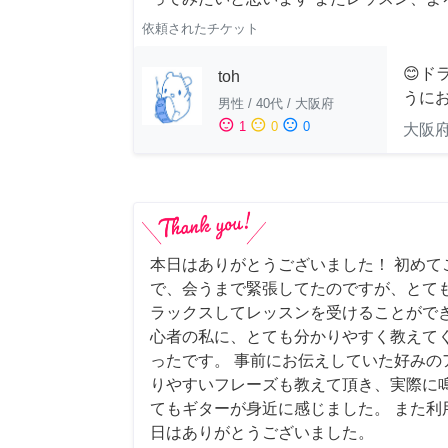
依頼されたチケット
😊ド
toh
うにお
男性
/
40代
/
大阪府
sentiment_satisfied
sentiment_neutral
sentiment_dissatisfied
1
0
0
大阪
本日はありがとうございました！ 初めて
で、会うまで緊張してたのですが、とて
ラックスしてレッスンを受けることができ
心者の私に、とても分かりやすく教えて
ったです。 事前にお伝えしていた好みの
りやすいフレーズも教えて頂き、実際に
てもギターが身近に感じました。 また利
日はありがとうございました。