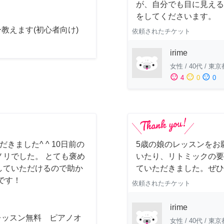
が、自分でも目に見える
をしてくださいます。
教えます(初心者向け)
依頼されたチケット
irime
女性
/
40代
/
東京
sentiment_satisfied
sentiment_neutral
sentiment_dissatisfied
4
0
0
ました^ ^ 10日前の
5歳の娘のレッスンをお
リでした。 とても褒め
いたり、リトミックの要
していただけるので助か
ていただきました。ぜひ
です！
依頼されたチケット
irime
レッスン無料 ピアノオ
女性
/
40代
/
東京