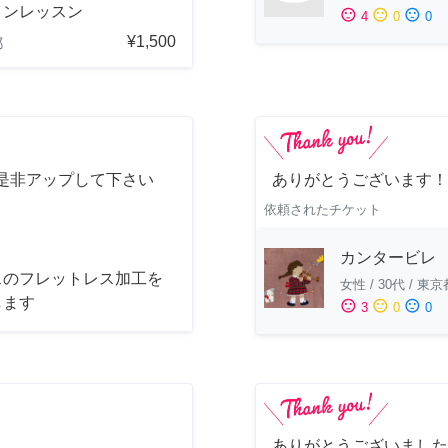
インレッスン
sentiment_satisfied
sentiment_neutral
sentiment_dissatisfied
4
0
0
¥1,500
都
是非アップして下さい
ありがとうございます！
依頼されたチケット
カンタービレ
スのフレットレス加工を
女性
/
30代
/
東京
します
sentiment_satisfied
sentiment_neutral
sentiment_dissatisfied
3
0
0
ありがとうございました！ ^