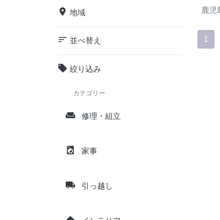
鹿児
place
地域
sort
1
並べ替え
local_offer
絞り込み
カテゴリー
weekend
修理・組立
local_laundry_service
家事
local_shipping
引っ越し
home