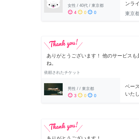
ンラ
女性
/
40代
/
東京都
sentiment_satisfied
sentiment_neutral
sentiment_dissatisfied
4
0
0
東京
ありがとうございます！ 他のサービスも
ね。
依頼されたチケット
ベー
男性
/
/
東京都
いた
sentiment_satisfied
sentiment_neutral
sentiment_dissatisfied
3
0
0
ありがとうございます！