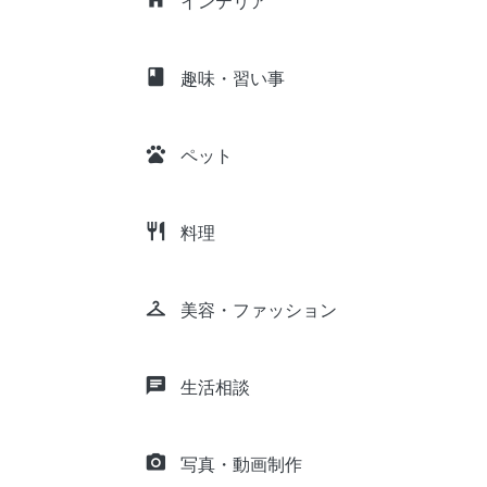
インテリア
class
趣味・習い事
pets
ペット
restaurant
料理
checkroom
美容・ファッション
chat
生活相談
camera_alt
写真・動画制作