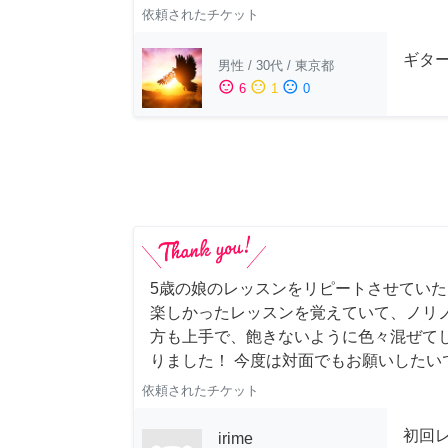
依頼されたチケット
ギター
男性
/
30代
/
東京都
sentiment_satisfied
sentiment_neutral
sentiment_dissatisfied
6
1
0
5歳の娘のレッスンをリピートさせていただき
楽しかったレッスンを覚えていて、ノリノ
方も上手で、飽きないように色々混ぜて
りました！ 今度は対面でもお願いしたい
依頼されたチケット
初回
irime