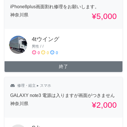
iPhone8plus画面割れ修理をお願いします。
¥5,000
神奈川県
4tウイング
男性
/
/
sentiment_satisfied
sentiment_neutral
sentiment_dissatisfied
0
0
0
終了
weekend
修理・組立
▸ スマホ
GALAXY note3 電源は入りますが画面がつきません
¥2,000
神奈川県