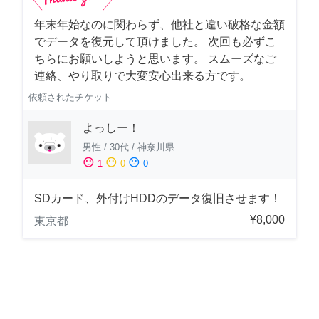
年末年始なのに関わらず、他社と違い破格な金額
でデータを復元して頂けました。 次回も必ずこ
ちらにお願いしようと思います。 スムーズなご
連絡、やり取りで大変安心出来る方です。
依頼されたチケット
よっしー！
男性
/
30代
/
神奈川県
sentiment_satisfied
sentiment_neutral
sentiment_dissatisfied
1
0
0
SDカード、外付けHDDのデータ復旧させます！
¥8,000
東京都