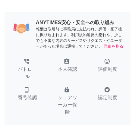
ANYTIMES安心・安全への取り組み
報酬は取引前に事務局に支払われ、評価・完了後
に振り込まれます。利用規約違反の恐れや、少し
でも不審な内容のサービスやリクエストやユーザ
ーがあった場合は通報してください。
詳細を見る
perm_phone_msg
assignment_ind
tag_faces
パトロー
本人確認
評価制度
ル
smartphone
lock
stars
番号確認
シェアワ
認定制度
ーカー保
険