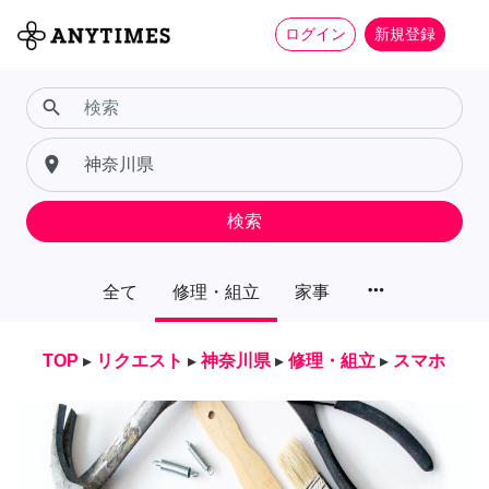
ログイン
新規登録
search
place
検索
more_horiz
全て
修理・組立
家事
TOP
▸
リクエスト
▸
神奈川県
▸
修理・組立
▸
スマホ