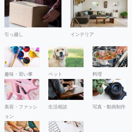
引っ越し
インテリア
趣味・習い事
ペット
料理
美容・ファッシ
生活相談
写真・動画制作
ョン