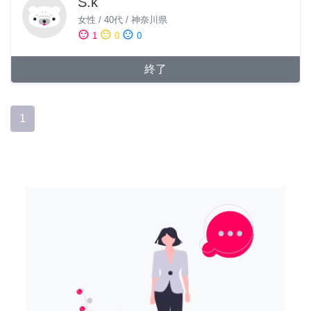
S.k
女性
/
40代
/
神奈川県
sentiment_satisfied
sentiment_neutral
sentiment_dissatisfied
1
0
0
終了
1