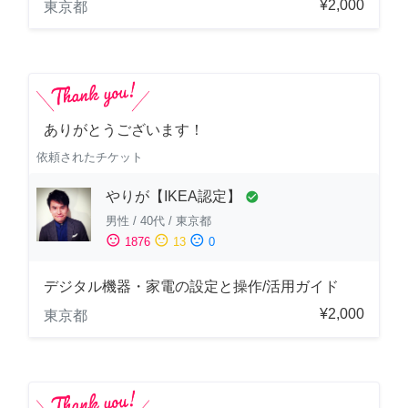
¥2,000
東京都
ありがとうございます！
依頼されたチケット
やりが【IKEA認定】
check_circle
男性
/
40代
/
東京都
sentiment_satisfied
sentiment_neutral
sentiment_dissatisfied
1876
13
0
デジタル機器・家電の設定と操作/活用ガイド
¥2,000
東京都