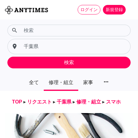
ログイン
新規登録
search
place
検索
more_horiz
全て
修理・組立
家事
TOP
▸
リクエスト
▸
千葉県
▸
修理・組立
▸
スマホ