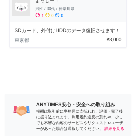
よっしー！
男性
/
30代
/
神奈川県
sentiment_satisfied
sentiment_neutral
sentiment_dissatisfied
1
0
0
SDカード、外付けHDDのデータ復旧させます！
¥8,000
東京都
ANYTIMES安心・安全への取り組み
報酬は取引前に事務局に支払われ、評価・完了後
に振り込まれます。利用規約違反の恐れや、少し
でも不審な内容のサービスやリクエストやユーザ
ーがあった場合は通報してください。
詳細を見る