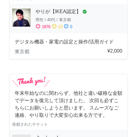
やりが【IKEA認定】
check_circle
男性
/
40代
/
東京都
sentiment_satisfied
sentiment_neutral
sentiment_dissatisfied
1876
13
0
デジタル機器・家電の設定と操作/活用ガイド
¥2,000
東京都
年末年始なのに関わらず、他社と違い破格な金額
でデータを復元して頂けました。 次回も必ずこ
ちらにお願いしようと思います。 スムーズなご
連絡、やり取りで大変安心出来る方です。
依頼されたチケット