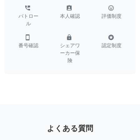
perm_phone_msg
assignment_ind
tag_faces
パトロー
本人確認
評価制度
ル
smartphone
lock
stars
番号確認
シェアワ
認定制度
ーカー保
険
よくある質問