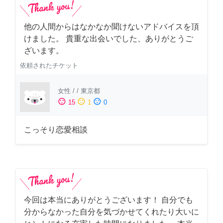
他の人間からはなかなか聞けないアドバイスを頂
けました。 貴重な出会いでした、ありがとうご
ざいます。
依頼されたチケット
女性
/
/
東京都
sentiment_satisfied
sentiment_neutral
sentiment_dissatisfied
15
1
0
こっそり恋愛相談
今回は本当にありがとうございます！ 自分でも
分からなかった自分を気づかせてくれたり大いに