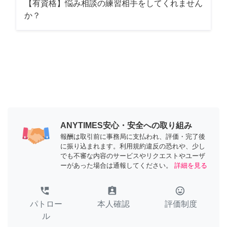
【有資格】悩み相談の練習相手をしてくれません
か？
ANYTIMES安心・安全への取り組み
報酬は取引前に事務局に支払われ、評価・完了後
に振り込まれます。利用規約違反の恐れや、少し
でも不審な内容のサービスやリクエストやユーザ
ーがあった場合は通報してください。
詳細を見る
perm_phone_msg
assignment_ind
tag_faces
パトロー
本人確認
評価制度
ル