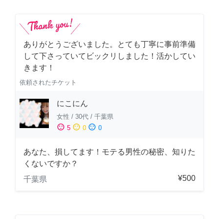
ありがとうございました。とても丁寧に事前準備
して下さっていてビックリしました！活かしてい
きます！
依頼されたチケット
にこにん
女性
/
30代
/
千葉県
sentiment_satisfied
sentiment_neutral
sentiment_dissatisfied
5
0
0
あなた、損してます！モテる男性の秘密、知りた
くないですか？
¥500
千葉県