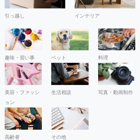
引っ越し
インテリア
趣味・習い事
ペット
料理
美容・ファッシ
生活相談
写真・動画制作
ョン
その他
高齢者