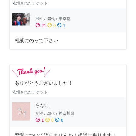
依頼されたチケット
男性
/
30代
/
東京都
sentiment_satisfied
sentiment_neutral
sentiment_dissatisfied
21
0
1
相談にのって下さい
ありがとうございました！
依頼されたチケット
らなこ
女性
/
20代
/
神奈川県
sentiment_satisfied
sentiment_neutral
sentiment_dissatisfied
1
0
0
恋愛について語りませんか！相談に乗ります！