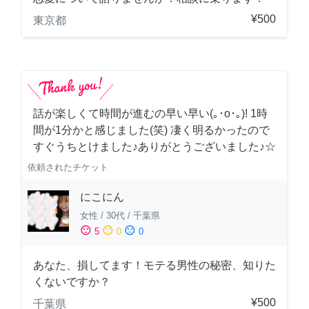
¥500
東京都
話が楽しくて時間が進むの早い早い(｡･о･｡)! 1時
間が1分かと感じました(笑) 凄く明るかったので
すぐうちとけました♪ありがとうございました♪☆
依頼されたチケット
にこにん
女性
/
30代
/
千葉県
sentiment_satisfied
sentiment_neutral
sentiment_dissatisfied
5
0
0
あなた、損してます！モテる男性の秘密、知りた
くないですか？
¥500
千葉県