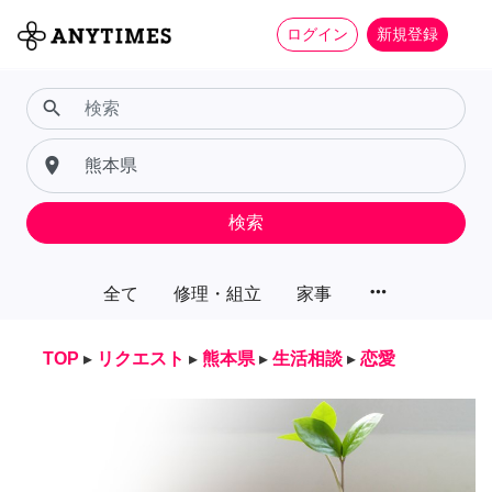
ログイン
新規登録
search
place
検索
more_horiz
全て
修理・組立
家事
TOP
▸
リクエスト
▸
熊本県
▸
生活相談
▸
恋愛