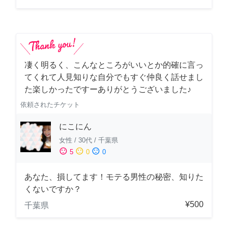
凄く明るく、こんなところがいいとか的確に言っ
てくれて人見知りな自分でもすぐ仲良く話せまし
た楽しかったですーありがとうございました♪
依頼されたチケット
にこにん
女性
/
30代
/
千葉県
sentiment_satisfied
sentiment_neutral
sentiment_dissatisfied
5
0
0
あなた、損してます！モテる男性の秘密、知りた
くないですか？
¥500
千葉県