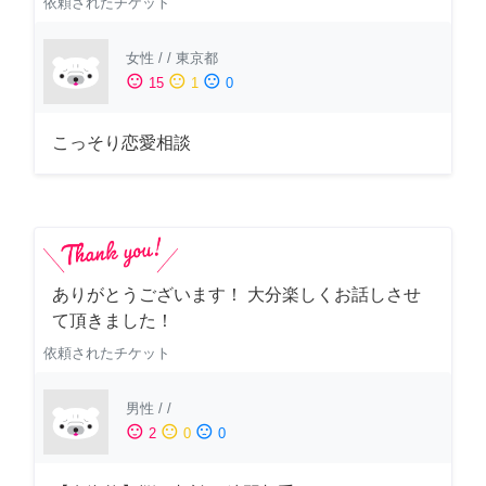
依頼されたチケット
女性
/
/
東京都
sentiment_satisfied
sentiment_neutral
sentiment_dissatisfied
15
1
0
こっそり恋愛相談
ありがとうございます！ 大分楽しくお話しさせ
て頂きました！
依頼されたチケット
男性
/
/
sentiment_satisfied
sentiment_neutral
sentiment_dissatisfied
2
0
0