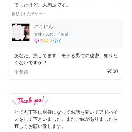
でしたけど、大満足です。
依頼されたチケット
にこにん
女性
/
30代
/
千葉県
sentiment_satisfied
sentiment_neutral
sentiment_dissatisfied
5
0
0
あなた、損してます！モテる男性の秘密、知りた
くないですか？
¥500
千葉県
とても丁寧に親身になってお話を聞いてアドバイ
スをして下さいました。またご縁がありましたら
宜しくお願い致します。