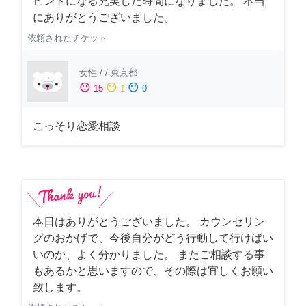
ヒントになる充実した時間になりました。 本当
にありがとうございました。
依頼されたチケット
女性
/
/
東京都
sentiment_satisfied
sentiment_neutral
sentiment_dissatisfied
15
1
0
こっそり恋愛相談
本日はありがとうございました。 カウンセリン
グのおかげで、今後自分がどう行動して行けばい
いのか、よく分かりました。 またご相談する事
もあるかと思いますので、その際は宜しくお願い
致します。