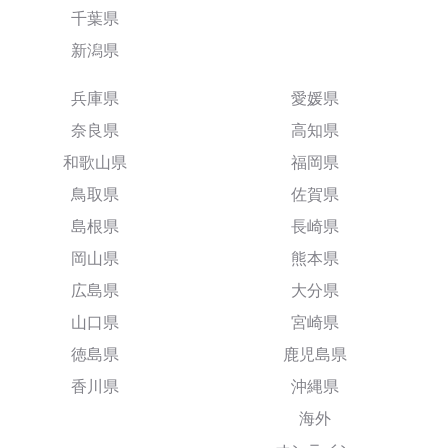
千葉県
新潟県
兵庫県
愛媛県
奈良県
高知県
和歌山県
福岡県
鳥取県
佐賀県
島根県
長崎県
岡山県
熊本県
広島県
大分県
山口県
宮崎県
徳島県
鹿児島県
香川県
沖縄県
海外