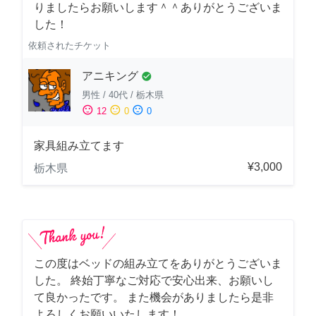
りましたらお願いします＾＾ありがとうございま
した！
依頼されたチケット
アニキング
check_circle
男性
/
40代
/
栃木県
sentiment_satisfied
sentiment_neutral
sentiment_dissatisfied
12
0
0
家具組み立てます
¥3,000
栃木県
この度はベッドの組み立てをありがとうございま
した。 終始丁寧なご対応で安心出来、お願いし
て良かったです。 また機会がありましたら是非
よろしくお願いいたします！