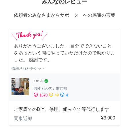
みんなのレビュー
依頼者のみなさまからサポーターへの感謝の言葉
ありがとうございました。 自分でできないこと
をあっという間にやっていただけたので助かりま
した。 感謝です。
依頼されたチケット
knsk
check_circle
男性
/
50代
/
東京都
sentiment_satisfied
sentiment_neutral
sentiment_dissatisfied
1670
49
4
ご家庭でのDIY、修理、組み立て等代行します
¥3,000
関東近郊