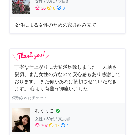
女性
/
30代
/
大阪府
sentiment_satisfied
sentiment_neutral
sentiment_dissatisfied
26
0
0
女性による女性のための家具組み立て
丁寧な仕上がりに大変満足致しました。 人柄も
親切、また女性の方なので安心感もあり感謝して
おります。 また何かあれば依頼させていただき
ます。 心より有難う御座いました
依頼されたチケット
むくりこ
check_circle
女性
/
30代
/
東京都
sentiment_satisfied
sentiment_neutral
sentiment_dissatisfied
297
17
1