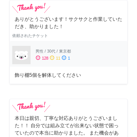
ありがとうございます！サクサクと作業していた
だき、助かりました！
依頼されたチケット
男性
/
30代
/
東京都
sentiment_satisfied
sentiment_neutral
sentiment_dissatisfied
128
11
1
飾り棚5個を解体してください
本日は親切、丁寧な対応ありがとうございまし
た！！ 自分では組み立てが出来ない状態で困っ
ていたので本当に助かりました。 また機会があ