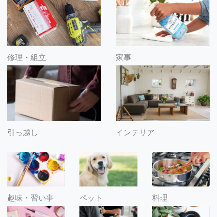
修理・組立
家事
引っ越し
インテリア
趣味・習い事
ペット
料理