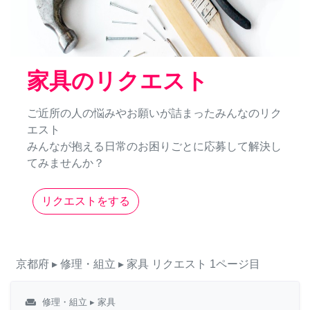
家具のリクエスト
ご近所の人の悩みやお願いが詰まったみんなのリク
エスト
みんなが抱える日常のお困りごとに応募して解決し
てみませんか？
リクエストをする
京都府
▸ 修理・組立
▸ 家具
リクエスト
1ページ目
weekend
修理・組立
▸ 家具