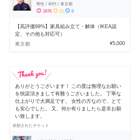
男性
/
40代
/
東京都
sentiment_satisfied
sentiment_neutral
sentiment_dissatisfied
1876
13
0
【高評価99%】家具組み立て・解体（IKEA認
定、その他も対応可）
¥5,000
東京都
ありがとうございます！ この度は無理なお願い
を快諾頂きまして有難うございました。 丁寧な
仕上がりで大満足です。 女性の方なので、とて
も安心でした。 又、何か有りましたら是非お願
い致します。
依頼されたチケット