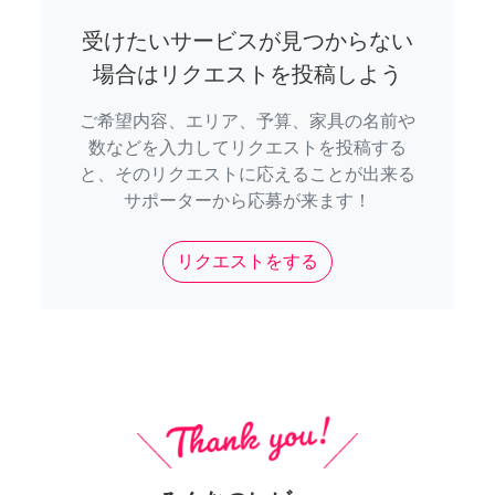
受けたいサービスが見つからない
場合はリクエストを投稿しよう
ご希望内容、エリア、予算、家具の名前や
数などを入力してリクエストを投稿する
と、そのリクエストに応えることが出来る
サポーターから応募が来ます！
リクエストをする