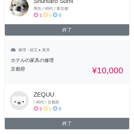
Shuntaro Sumi
男性
/
40代
/
東京都
sentiment_satisfied
sentiment_neutral
sentiment_dissatisfied
1
0
0
終了
weekend
修理・組立
▸ 家具
ホテルの家具の修理
¥10,000
京都府
ZEQUU
/
40代
/
京都府
sentiment_satisfied
sentiment_neutral
sentiment_dissatisfied
0
0
0
終了