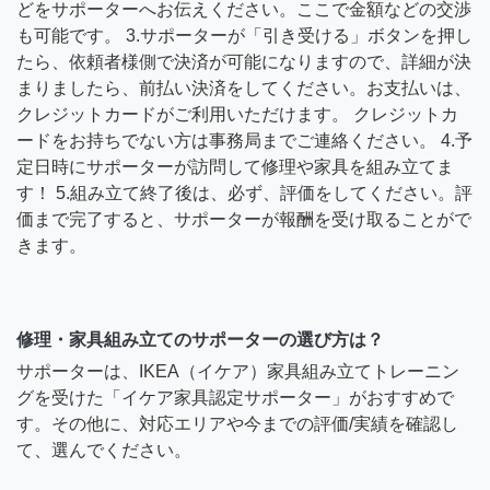
どをサポーターへお伝えください。ここで金額などの交渉
も可能です。 3.サポーターが「引き受ける」ボタンを押し
たら、依頼者様側で決済が可能になりますので、詳細が決
まりましたら、前払い決済をしてください。お支払いは、
クレジットカードがご利用いただけます。 クレジットカ
ードをお持ちでない方は事務局までご連絡ください。 4.予
定日時にサポーターが訪問して修理や家具を組み立てま
す！ 5.組み立て終了後は、必ず、評価をしてください。評
価まで完了すると、サポーターが報酬を受け取ることがで
きます。
修理・家具組み立てのサポーターの選び方は？
サポーターは、IKEA（イケア）家具組み立てトレーニン
グを受けた「イケア家具認定サポーター」がおすすめで
す。その他に、対応エリアや今までの評価/実績を確認し
て、選んでください。