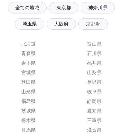
全ての地域
東京都
神奈川県
埼玉県
大阪府
京都府
北海道
富山県
青森県
石川県
岩手県
福井県
宮城県
山梨県
秋田県
長野県
山形県
岐阜県
福島県
静岡県
茨城県
愛知県
栃木県
三重県
群馬県
滋賀県