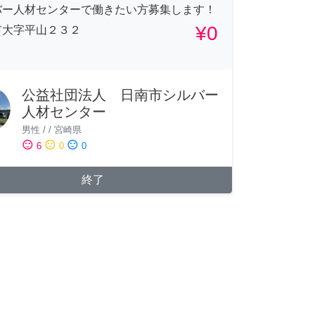
バー人材センターで働きたい方募集します！
¥0
市大字平山２３２
公益社団法人 日南市シルバー
人材センター
男性
/
/
宮崎県
sentiment_satisfied
sentiment_neutral
sentiment_dissatisfied
6
0
0
終了