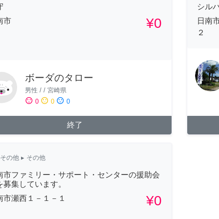
守
シル
¥0
南市
日南
２
ボーダのタロー
男性
/
/
宮崎県
sentiment_satisfied
sentiment_neutral
sentiment_dissatisfied
0
0
0
終了
その他
▸ その他
南市ファミリー・サポート・センターの援助会
を募集しています。
¥0
南市瀬西１－１－１