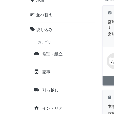
地域
camera_alt
sort
並べ替え
宮
す
local_offer
絞り込み
宮
カテゴリー
weekend
修理・組立
local_laundry_service
家事
local_shipping
引っ越し
class
本
home
インテリア
宮