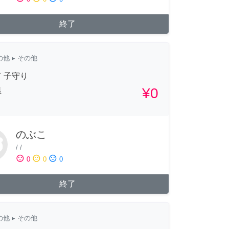
終了
の他
▸ その他
 子守り
¥0
県
のぶこ
/
/
sentiment_satisfied
sentiment_neutral
sentiment_dissatisfied
0
0
0
終了
の他
▸ その他