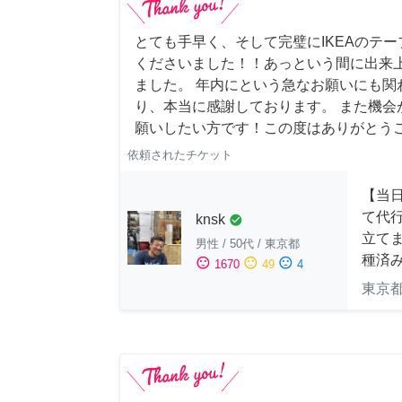
とても手早く、そして完璧にIKEAのテ
くださいました！！あっという間に出来
ました。 年内にという急なお願いにも関
り、本当に感謝しております。 また機会
願いしたい方です！この度はありがとう
依頼されたチケット
【当
て代
knsk
check_circle
立てま
男性
/
50代
/
東京都
種済
sentiment_satisfied
sentiment_neutral
sentiment_dissatisfied
1670
49
4
東京