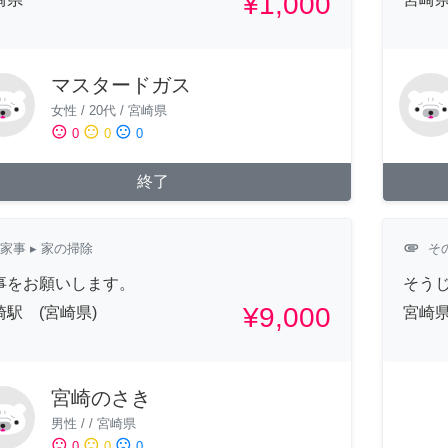
¥1,000
マスタードガス
女性
/
20代
/
宮崎県
sentiment_satisfied
sentiment_neutral
sentiment_dissatisfied
0
0
0
終了
attachment
家事
▸ 家の掃除
そ
事をお願いします。
そう
¥9,000
崎駅 (宮崎県)
宮崎
宮崎のさき
男性
/
/
宮崎県
sentiment_satisfied
sentiment_neutral
sentiment_dissatisfied
0
0
0