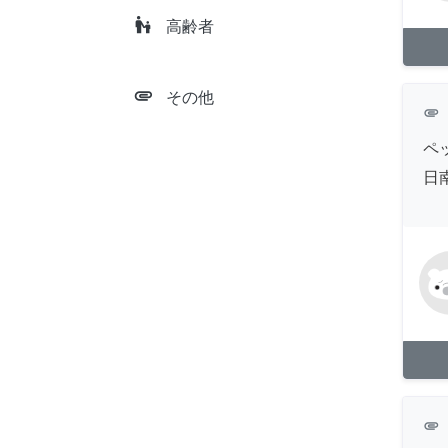
escalator_warning
高齢者
attachment
その他
attachment
ペ
日
attachment