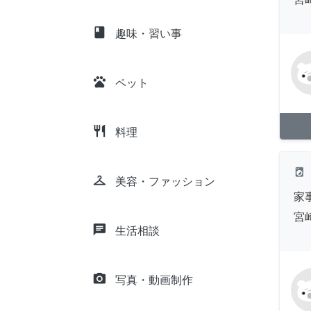
class
趣味・習い事
pets
ペット
restaurant
料理
local_laundry_service
checkroom
美容・ファッション
家
宮
chat
生活相談
camera_alt
写真・動画制作