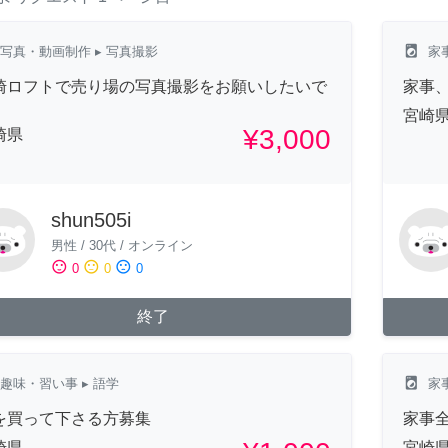
local_laundry_service
写真・動画制作
▸ 写真撮影
家
崎ロフトで売り場の写真撮影をお願いしたいで
家事
宮崎
¥3,000
崎県
shun505i
男性
/
30代
/
オンライン
sentiment_satisfied
sentiment_neutral
sentiment_dissatisfied
0
0
0
終了
local_laundry_service
趣味・習い事
▸ 語学
家
を買って下さる方募集
家事
崎県
宮崎