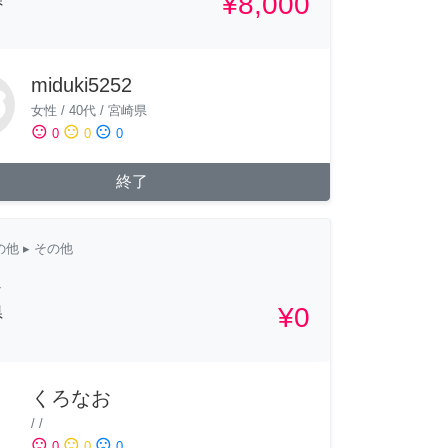
¥8,000
miduki5252
女性
/
40代
/
宮崎県
sentiment_satisfied
sentiment_neutral
sentiment_dissatisfied
0
0
0
終了
の他
▸ その他
じ
¥0
県
くろなお
/
/
sentiment_satisfied
sentiment_neutral
sentiment_dissatisfied
0
0
0