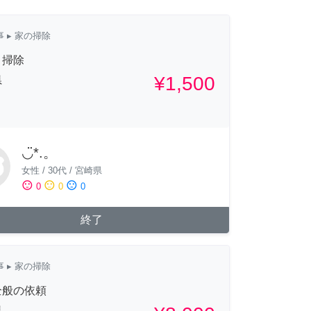
事
▸ 家の掃除
、掃除
¥1,500
県
◡̈*.。
女性
/
30代
/
宮崎県
sentiment_satisfied
sentiment_neutral
sentiment_dissatisfied
0
0
0
終了
事
▸ 家の掃除
全般の依頼
県