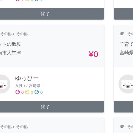
終了
attachment
その他
▸ その他
そ
ットの散歩
子育て
¥0
南市大堂津
宮崎
ゆっぴー
女性
/
/
宮崎県
sentiment_satisfied
sentiment_neutral
sentiment_dissatisfied
0
0
0
終了
attachment
その他
▸ その他
そ