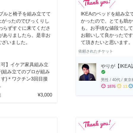
ーブルと椅子を組み立てて
IKEAのベッドを組み立
上がったのでびっくりし
かったので、とても助か
わらずすぐに来てくださ
も、お手頃な値段でして
がありましたら、是非お
お願いして良かったです
ございました。
て頂きたいと思います。
依頼されたチケット
日可】イケア家具組み立
やりが【IKE
行(組み立てのプロが組み
check_circle
す)＊ワクチン3回目接
男性
/
40代
/
東京
み
sentiment_satisfied
sentiment_neutral
sentiment_dissatisfi
1876
13
¥3,000
都