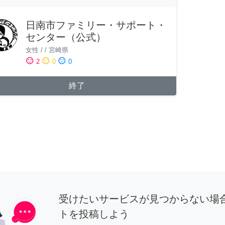
日南市ファミリー・サポート・
センター（公式）
女性
/
/
宮崎県
sentiment_satisfied
sentiment_neutral
sentiment_dissatisfied
2
0
0
終了
受けたいサービスが見つからない場
トを投稿しよう