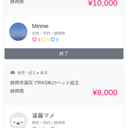
¥10,000
静岡県
Minnie
女性
/
30代
/
静岡県
sentiment_satisfied
sentiment_neutral
sentiment_dissatisfied
3
0
0
終了
weekend
修理・組立
▸ 家具
静岡市葵区でRASIKのベッド組立
¥8,000
静岡県
遠藤マメ
男性
/
30代
/
静岡県