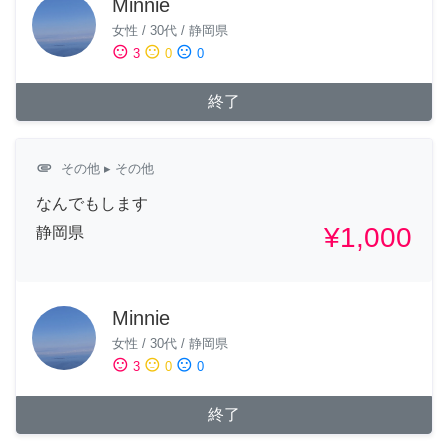
Minnie
女性
/
30代
/
静岡県
sentiment_satisfied
sentiment_neutral
sentiment_dissatisfied
3
0
0
終了
attachment
その他
▸ その他
なんでもします
¥1,000
静岡県
Minnie
女性
/
30代
/
静岡県
sentiment_satisfied
sentiment_neutral
sentiment_dissatisfied
3
0
0
終了