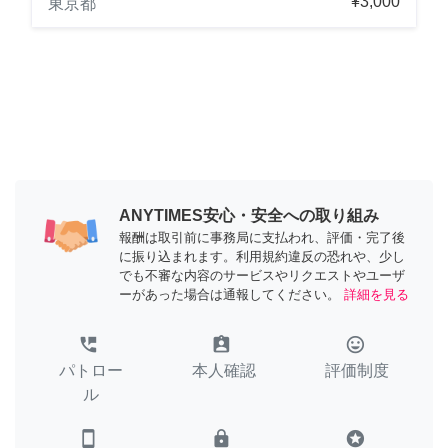
¥3,000
東京都
ANYTIMES安心・安全への取り組み
報酬は取引前に事務局に支払われ、評価・完了後
に振り込まれます。利用規約違反の恐れや、少し
でも不審な内容のサービスやリクエストやユーザ
ーがあった場合は通報してください。
詳細を見る
perm_phone_msg
assignment_ind
tag_faces
パトロー
本人確認
評価制度
ル
smartphone
lock
stars