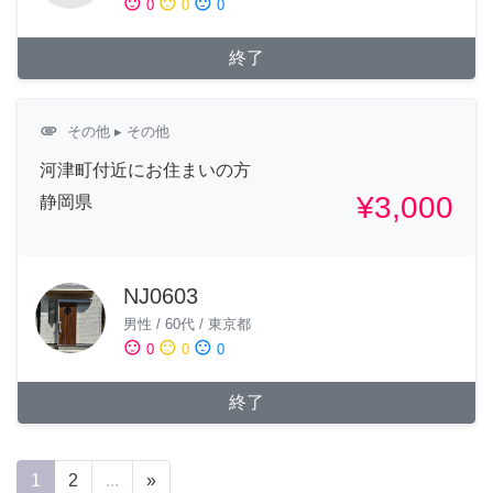
sentiment_satisfied
sentiment_neutral
sentiment_dissatisfied
0
0
0
終了
attachment
その他
▸ その他
河津町付近にお住まいの方
¥3,000
静岡県
NJ0603
男性
/
60代
/
東京都
sentiment_satisfied
sentiment_neutral
sentiment_dissatisfied
0
0
0
終了
1
2
...
»