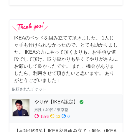
IKEAのベッドを組み立てて頂きました。 1人じ
ゃ手も付けられなかったので、とても助かりまし
た。 IKEAの方にやって頂くよりも、お手頃な値
段でして頂け、取り掛かりも早くてやりがさんに
お願いして良かったです。 また、機会がありま
したら、利用させて頂きたいと思います。 あり
がとうございました！
依頼されたチケット
やりが【IKEA認定】
check_circle
男性
/
40代
/
東京都
sentiment_satisfied
sentiment_neutral
sentiment_dissatisfied
1876
13
0
【高評価99％】IKEA家具組み立て・解体（IKEA