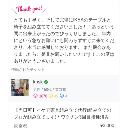
とても手早く、そして完璧にIKEAのテーブルと
椅子を組み立ててくださいました！！あっという
間に出来上がったのでびっくりしました。 年内
にという急なお願いにも関わらずすぐに来てくだ
さり、本当に感謝しております。 また機会があ
りましたら、是非お願いしたい方です！この度は
ありがとうございました。
依頼されたチケット
knsk
check_circle
男性
/
50代
/
東京都
sentiment_satisfied
sentiment_neutral
sentiment_dissatisfied
1670
49
4
【当日可】イケア家具組み立て代行(組み立ての
プロが組み立てます)＊ワクチン3回目接種済み
¥3,000
東京都