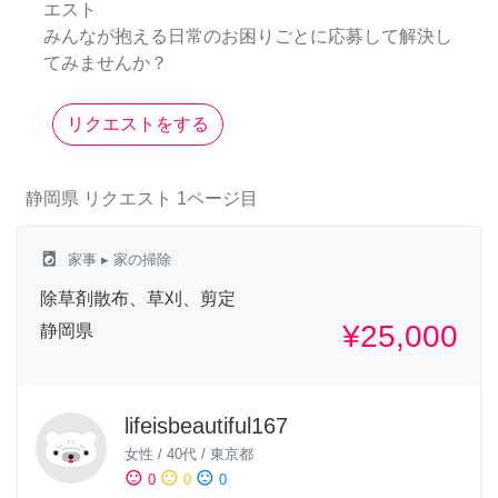
エスト
みんなが抱える日常のお困りごとに応募して解決し
てみませんか？
リクエストをする
静岡県
リクエスト
1ページ目
local_laundry_service
家事
▸ 家の掃除
除草剤散布、草刈、剪定
¥25,000
静岡県
lifeisbeautiful167
女性
/
40代
/
東京都
sentiment_satisfied
sentiment_neutral
sentiment_dissatisfied
0
0
0