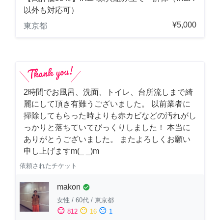
以外も対応可）
¥5,000
東京都
2時間でお風呂、洗面、トイレ、台所流しまで綺
麗にして頂き有難うございました。 以前業者に
掃除してもらった時よりも赤カビなどの汚れがし
っかりと落ちていてびっくりしました！ 本当に
ありがとうございました。 またよろしくお願い
申し上げますm(_ _)m
依頼されたチケット
makon
check_circle
女性
/
60代
/
東京都
sentiment_satisfied
sentiment_neutral
sentiment_dissatisfied
812
16
1