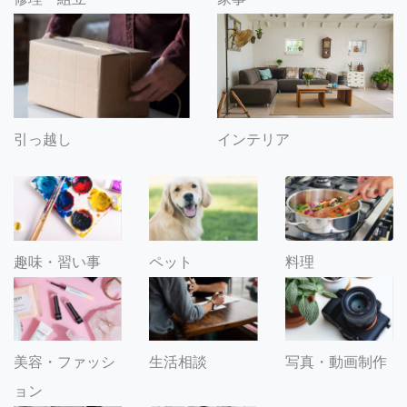
引っ越し
インテリア
趣味・習い事
ペット
料理
美容・ファッシ
生活相談
写真・動画制作
ョン