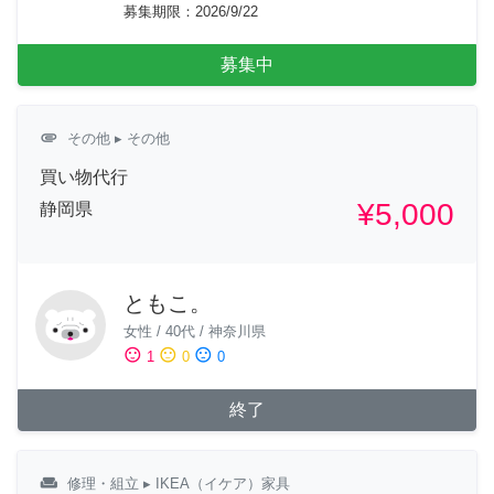
募集期限
：
2026/9/22
募集中
attachment
その他
▸ その他
買い物代行
¥5,000
静岡県
ともこ。
女性
/
40代
/
神奈川県
sentiment_satisfied
sentiment_neutral
sentiment_dissatisfied
1
0
0
終了
weekend
修理・組立
▸ IKEA（イケア）家具