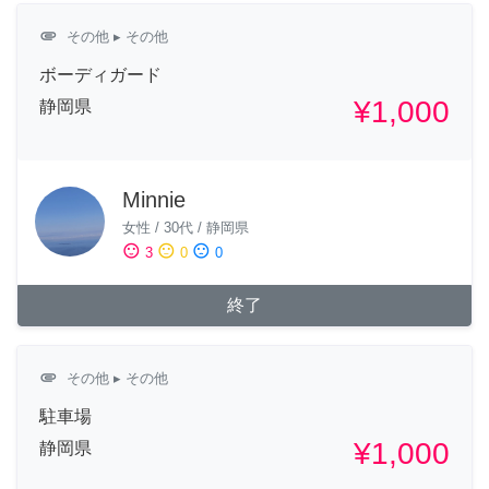
attachment
その他
▸ その他
ボーディガード
¥1,000
静岡県
Minnie
女性
/
30代
/
静岡県
sentiment_satisfied
sentiment_neutral
sentiment_dissatisfied
3
0
0
終了
attachment
その他
▸ その他
駐車場
¥1,000
静岡県