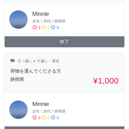
Minnie
女性
/
30代
/
静岡県
sentiment_satisfied
sentiment_neutral
sentiment_dissatisfied
3
0
0
終了
local_shipping
引っ越し
▸ 引越し・運送
荷物を運んでくださる方
¥1,000
静岡県
Minnie
女性
/
30代
/
静岡県
sentiment_satisfied
sentiment_neutral
sentiment_dissatisfied
3
0
0