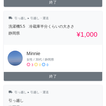
終了
local_shipping
引っ越し
▸ 引越し・運送
洗濯機5.5 冷蔵庫半分くらいの大きさ
¥1,000
静岡県
Minnie
女性
/
30代
/
静岡県
sentiment_satisfied
sentiment_neutral
sentiment_dissatisfied
3
0
0
終了
local_shipping
引っ越し
▸ 引越し・運送
引っ越し