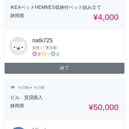
IKEAベッドHEMNES収納付ベッド組み立て
¥4,000
静岡県
natk725
女性
/
/
東京都
sentiment_satisfied
sentiment_neutral
sentiment_dissatisfied
0
0
0
終了
attachment
その他
▸ その他
ビル、賃貸購入
¥50,000
静岡県