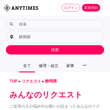
ログイン
新規登録
search
place
検索
more_horiz
全て
修理・組立
家事
TOP
▸
リクエスト
▸
静岡県
みんなのリクエスト
ご近所の人の悩みやお願いが詰まったみんなのリク