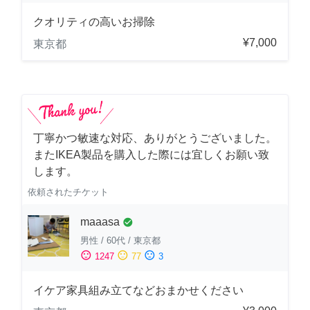
クオリティの高いお掃除
¥7,000
東京都
丁寧かつ敏速な対応、ありがとうございました。
またIKEA製品を購入した際には宜しくお願い致
します。
依頼されたチケット
maaasa
check_circle
男性
/
60代
/
東京都
sentiment_satisfied
sentiment_neutral
sentiment_dissatisfied
1247
77
3
イケア家具組み立てなどおまかせください