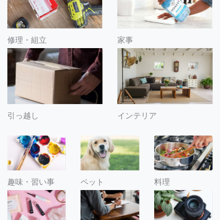
修理・組立
家事
引っ越し
インテリア
趣味・習い事
ペット
料理