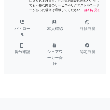
に振り込まれます。利用規約違反の恐れや、少し
でも不審な内容のサービスやリクエストやユーザ
ーがあった場合は通報してください。
詳細を見る
perm_phone_msg
assignment_ind
tag_faces
パトロー
本人確認
評価制度
ル
smartphone
lock
stars
番号確認
シェアワ
認定制度
ーカー保
険