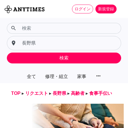
ログイン
新規登録
search
place
検索
more_horiz
全て
修理・組立
家事
TOP
▸
リクエスト
▸
長野県
▸
高齢者
▸
食事手伝い