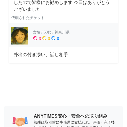
したので皆様にお勧めします 今日はありがとう
ございました
依頼されたチケット
女性
/
50代
/
神奈川県
sentiment_satisfied
sentiment_neutral
sentiment_dissatisfied
3
0
0
外出の付き添い、話し相手
ANYTIMES安心・安全への取り組み
報酬は取引前に事務局に支払われ、評価・完了後