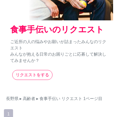
食事手伝いのリクエスト
ご近所の人の悩みやお願いが詰まったみんなのリク
エスト
みんなが抱える日常のお困りごとに応募して解決し
てみませんか？
リクエストをする
長野県
▸ 高齢者
▸ 食事手伝い
リクエスト
1ページ目
1