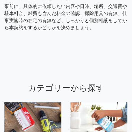
事前に、具体的に依頼したい内容や日時、場所、交通費や
駐車料金、雑費も含んだ料金の確認、掃除用具の有無、仕
事実施時の在宅の有無など、しっかりと個別相談をしてか
ら本契約をするかどうかを決めましょう。
カテゴリーから探す