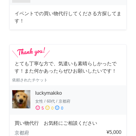
イベントでの買い物代行してくださる方探してま
す！
とても丁寧な方で、気遣いも素晴らしかったで
す！また何かあったらぜひお願いしたいです！
依頼されたチケット
luckymakiko
女性
/
60代
/
京都府
sentiment_satisfied
sentiment_neutral
sentiment_dissatisfied
5
0
0
買い物代行 お気軽にご相談ください
¥5,000
京都府