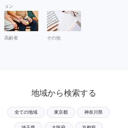
ョン
その他
高齢者
地域から検索する
全ての地域
東京都
神奈川県
埼玉県
大阪府
京都府