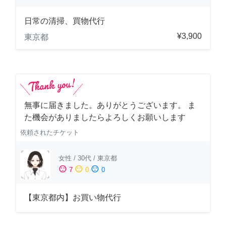
日常の清掃、買物代行
¥3,900
東京都
無事に届きました。ありがとうございます。 ま
た機会がありましたらよろしくお願いします
依頼されたチケット
女性
/
30代
/
東京都
sentiment_satisfied
sentiment_neutral
sentiment_dissatisfied
7
0
0
【東京都内】お買い物代行