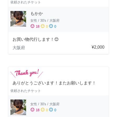
依頼されたチケット
もかか
女性
/
30's
/
大阪府
sentiment_satisfied
sentiment_neutral
sentiment_dissatisfied
18
0
0
お買い物代行します！😊
¥2,000
大阪府
ありがとうございます！またお願いします！
依頼されたチケット
女性
/
30's
/
大阪府
sentiment_satisfied
sentiment_neutral
sentiment_dissatisfied
18
0
0