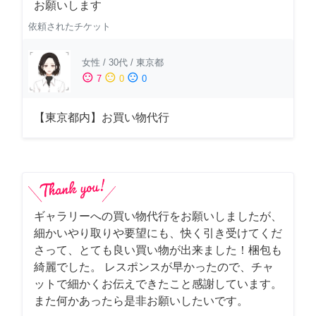
お願いします
依頼されたチケット
女性
/
30代
/
東京都
sentiment_satisfied
sentiment_neutral
sentiment_dissatisfied
7
0
0
【東京都内】お買い物代行
ギャラリーへの買い物代行をお願いしましたが、
細かいやり取りや要望にも、快く引き受けてくだ
さって、とても良い買い物が出来ました！梱包も
綺麗でした。 レスポンスが早かったので、チャ
ットで細かくお伝えできたこと感謝しています。
また何かあったら是非お願いしたいです。