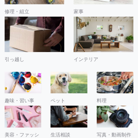
修理・組立
家事
引っ越し
インテリア
趣味・習い事
ペット
料理
美容・ファッシ
生活相談
写真・動画制作