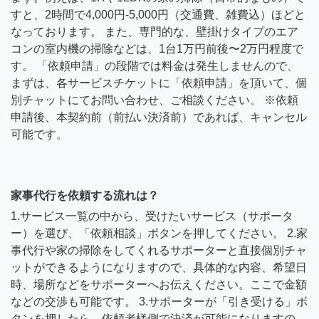
すと、2時間で4,000円-5,000円（交通費、雑費込）ほどと
なっております。 また、専門的な、壁掛けタイプのエア
コンの室内機の掃除などは、1台1万円前後〜2万円程度で
す。 「依頼申請」の段階では料金は発生しませんので、
まずは、各サービスチケットに「依頼申請」を頂いて、個
別チャットにてお問い合わせ、ご相談ください。 ※依頼
申請後、本契約前（前払い決済前）であれば、キャンセル
可能です。
家事代行を依頼する流れは？
1.サービス一覧の中から、受けたいサービス（サポータ
ー）を選び、「依頼相談」ボタンを押してください。 2.家
事代行や家の掃除をしてくれるサポーターと直接個別チャ
ットができるようになりますので、具体的な内容、希望日
時、場所などをサポーターへお伝えください。ここで金額
などの交渉も可能です。 3.サポーターが「引き受ける」ボ
タンを押したら、依頼者様側で決済が可能になりますの