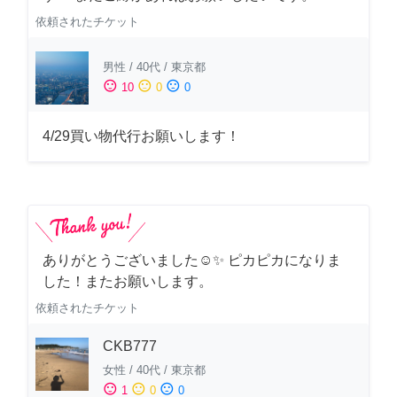
依頼されたチケット
男性
/
40代
/
東京都
sentiment_satisfied
sentiment_neutral
sentiment_dissatisfied
10
0
0
4/29買い物代行お願いします！
ありがとうございました☺️✨ ピカピカになりま
した！またお願いします。
依頼されたチケット
CKB777
女性
/
40代
/
東京都
sentiment_satisfied
sentiment_neutral
sentiment_dissatisfied
1
0
0