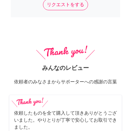
リクエストをする
みんなのレビュー
依頼者のみなさまからサポーターへの感謝の言葉
依頼したものを全て購入して頂きありがとうござ
いました。やりとりが丁寧で安心してお取引でき
ました。