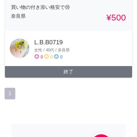
買い物の付き添い格安で😢
¥500
奈良県
L.B.B0719
女性
/
40代
/
奈良県
sentiment_satisfied
sentiment_neutral
sentiment_dissatisfied
0
0
0
終了
1