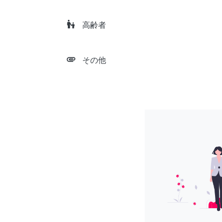
escalator_warning
高齢者
attachment
その他