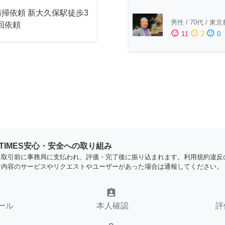
掃依頼 新大久保駅徒歩3
男性
/
70代
/
東京
2回依頼
sentiment_satisfied
sentiment_neutral
sentiment_dissatisfied
11
2
0
YTIMES安心・安全への取り組み
は取引前に事務局に支払われ、評価・完了後に振り込まれます。利用規約違反
な内容のサービスやリクエストやユーザーがあった場合は通報してください。
assignment_ind
ール
本人確認
評