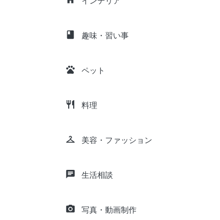
インテリア
class
趣味・習い事
pets
ペット
restaurant
料理
checkroom
美容・ファッション
chat
生活相談
camera_alt
写真・動画制作