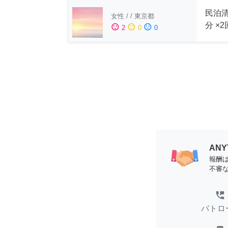
民泊清
女性
/
/
東京都
分 ×
sentiment_satisfied
sentiment_neutral
sentiment_dissatisfied
2
0
0
AN
報酬
不審
perm_phone_msg
パトロ