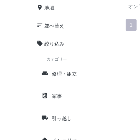
オン
place
地域
sort
1
並べ替え
local_offer
絞り込み
カテゴリー
weekend
修理・組立
local_laundry_service
家事
local_shipping
引っ越し
home