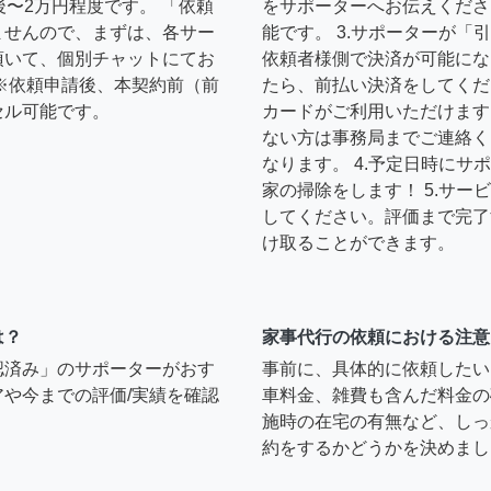
後〜2万円程度です。 「依頼
をサポーターへお伝えくださ
ませんので、まずは、各サー
能です。 3.サポーターが
頂いて、個別チャットにてお
依頼者様側で決済が可能にな
※依頼申請後、本契約前（前
たら、前払い決済をしてくだ
セル可能です。
カードがご利用いただけます
ない方は事務局までご連絡く
なります。 4.予定日時に
家の掃除をします！ 5.サ
してください。評価まで完了
け取ることができます。
は？
家事代行の依頼における注意
認済み」のサポーターがおす
事前に、具体的に依頼したい
や今までの評価/実績を確認
車料金、雑費も含んだ料金の
施時の在宅の有無など、しっ
約をするかどうかを決めまし