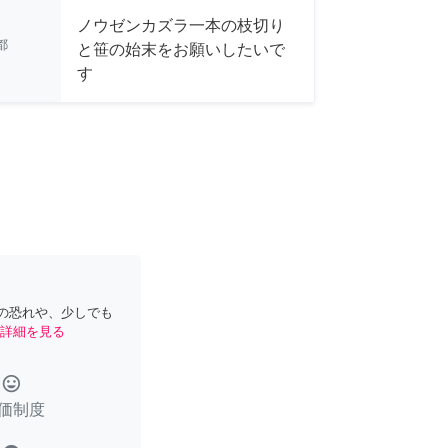
ノウゼンカズラ一本の枝切り
都
と笹の始末をお願いしたいで
す
の恐れや、少しでも
詳細を見る
tag_faces
価制度