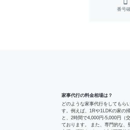
smartphone
番号
家事代行の料金相場は？
どのような家事代行をしてもら
す。例えば、1Rや1LDKの家
と、2時間で4,000円-5,000
ております。 また、専門的な、