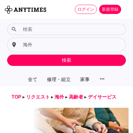
ログイン
新規登録
search
place
検索
more_horiz
全て
修理・組立
家事
TOP
▸
リクエスト
▸
海外
▸
高齢者
▸
デイサービス