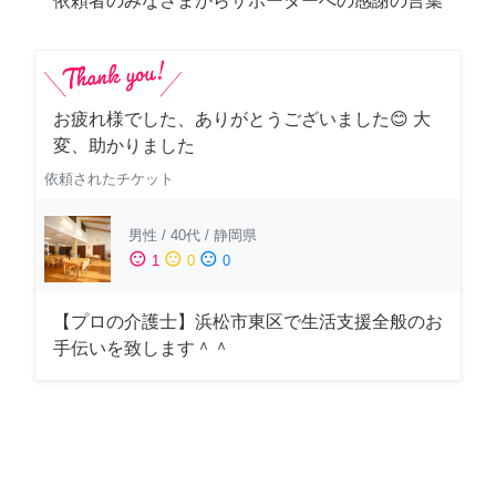
依頼者のみなさまからサポーターへの感謝の言葉
お疲れ様でした、ありがとうございました😊 大
変、助かりました
依頼されたチケット
男性
/
40代
/
静岡県
sentiment_satisfied
sentiment_neutral
sentiment_dissatisfied
1
0
0
【プロの介護士】浜松市東区で生活支援全般のお
手伝いを致します＾＾