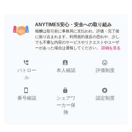
ANYTIMES安心・安全への取り組み
報酬は取引前に事務局に支払われ、評価・完了後
に振り込まれます。利用規約違反の恐れや、少し
でも不審な内容のサービスやリクエストやユーザ
ーがあった場合は通報してください。
詳細を見る
perm_phone_msg
assignment_ind
tag_faces
パトロー
本人確認
評価制度
ル
smartphone
lock
stars
番号確認
シェアワ
認定制度
ーカー保
険