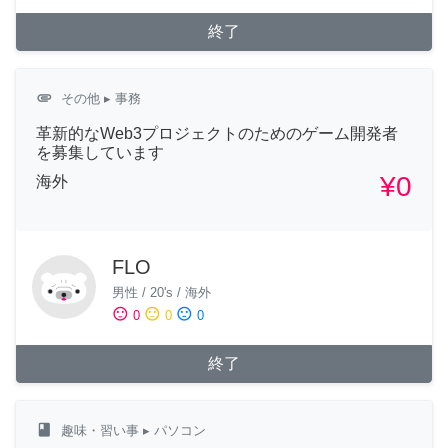
終了
attachment
その他
▸ 事務
革新的なWeb3プロジェクトのためのゲーム開発者
を募集しています
¥0
海外
FLO
男性
/
20's
/
海外
sentiment_satisfied
sentiment_neutral
sentiment_dissatisfied
0
0
0
終了
class
趣味・習い事
▸ パソコン