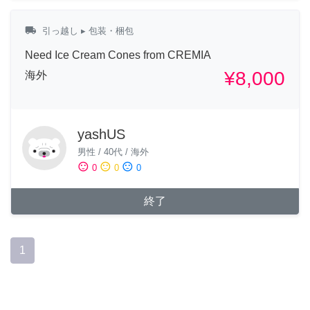
local_shipping
引っ越し
▸ 包装・梱包
Need Ice Cream Cones from CREMIA
¥8,000
海外
yashUS
男性
/
40代
/
海外
sentiment_satisfied
sentiment_neutral
sentiment_dissatisfied
0
0
0
終了
1