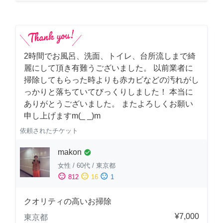
2時間でお風呂、洗面、トイレ、台所流しまで綺
麗にして頂き有難うございました。 以前業者に
掃除してもらった時よりも赤カビなどの汚れがし
っかりと落ちていてびっくりしました！ 本当に
ありがとうございました。 またよろしくお願い
申し上げますm(_ _)m
依頼されたチケット
makon
check_circle
女性
/
60代
/
東京都
sentiment_satisfied
sentiment_neutral
sentiment_dissatisfied
812
16
1
クオリティの高いお掃除
¥7,000
東京都