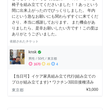
椅子を組み立ててくださいました！！あっという
間に出来上がったのでびっくりしました。 年内
にという急なお願いにも関わらずすぐに来てくだ
さり、本当に感謝しております。 また機会があ
りましたら、是非お願いしたい方です！この度は
ありがとうございました。
依頼されたチケット
knsk
check_circle
男性
/
50代
/
東京都
sentiment_satisfied
sentiment_neutral
sentiment_dissatisfied
1670
49
4
【当日可】イケア家具組み立て代行(組み立ての
プロが組み立てます)＊ワクチン3回目接種済み
¥3,000
東京都