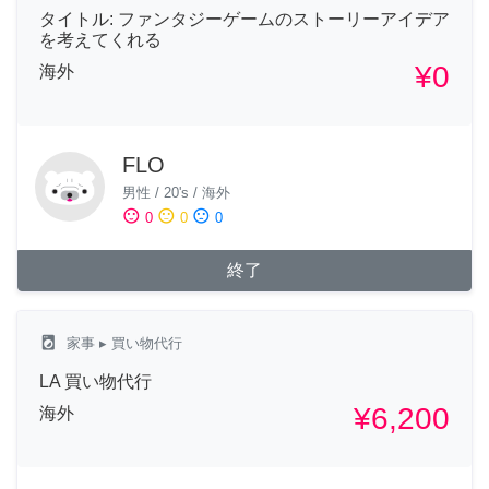
タイトル: ファンタジーゲームのストーリーアイデア
を考えてくれる
¥0
海外
FLO
男性
/
20's
/
海外
sentiment_satisfied
sentiment_neutral
sentiment_dissatisfied
0
0
0
終了
local_laundry_service
家事
▸ 買い物代行
LA 買い物代行
¥6,200
海外