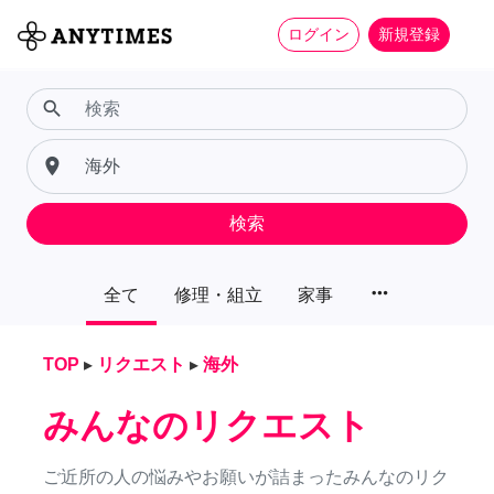
ログイン
新規登録
search
place
検索
more_horiz
全て
修理・組立
家事
TOP
▸
リクエスト
▸
海外
みんなのリクエスト
ご近所の人の悩みやお願いが詰まったみんなのリク