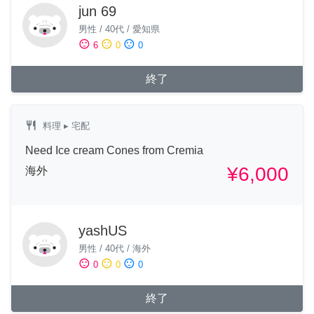
jun 69
男性
/
40代
/
愛知県
sentiment_satisfied
sentiment_neutral
sentiment_dissatisfied
6
0
0
終了
restaurant
料理
▸ 宅配
Need Ice cream Cones from Cremia
¥6,000
海外
yashUS
男性
/
40代
/
海外
sentiment_satisfied
sentiment_neutral
sentiment_dissatisfied
0
0
0
終了