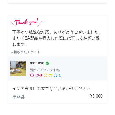
丁寧かつ敏速な対応、ありがとうございました。
またIKEA製品を購入した際には宜しくお願い致
します。
依頼されたチケット
maaasa
check_circle
男性
/
60代
/
東京都
sentiment_satisfied
sentiment_neutral
sentiment_dissatisfied
1248
77
3
イケア家具組み立てなどおまかせください
¥3,000
東京都