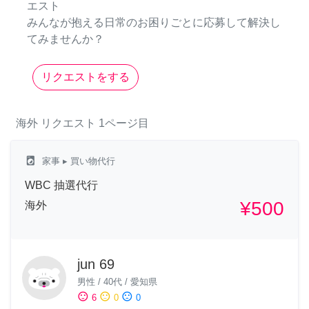
エスト
みんなが抱える日常のお困りごとに応募して解決し
てみませんか？
リクエストをする
海外
リクエスト
1ページ目
local_laundry_service
家事
▸ 買い物代行
WBC 抽選代行
¥500
海外
jun 69
男性
/
40代
/
愛知県
sentiment_satisfied
sentiment_neutral
sentiment_dissatisfied
6
0
0