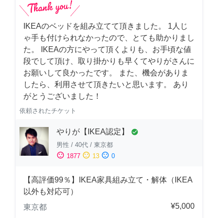
IKEAのベッドを組み立てて頂きました。 1人じ
ゃ手も付けられなかったので、とても助かりまし
た。 IKEAの方にやって頂くよりも、お手頃な値
段でして頂け、取り掛かりも早くてやりがさんに
お願いして良かったです。 また、機会がありま
したら、利用させて頂きたいと思います。 あり
がとうございました！
依頼されたチケット
やりが【IKEA認定】
check_circle
男性
/
40代
/
東京都
sentiment_satisfied
sentiment_neutral
sentiment_dissatisfied
1877
13
0
【高評価99％】IKEA家具組み立て・解体（IKEA
以外も対応可）
¥5,000
東京都