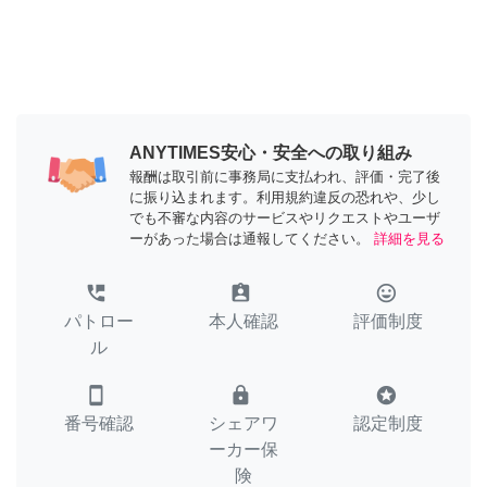
ANYTIMES安心・安全への取り組み
報酬は取引前に事務局に支払われ、評価・完了後
に振り込まれます。利用規約違反の恐れや、少し
でも不審な内容のサービスやリクエストやユーザ
ーがあった場合は通報してください。
詳細を見る
perm_phone_msg
assignment_ind
tag_faces
パトロー
本人確認
評価制度
ル
smartphone
lock
stars
番号確認
シェアワ
認定制度
ーカー保
険