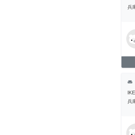
兵
weekend
I
兵