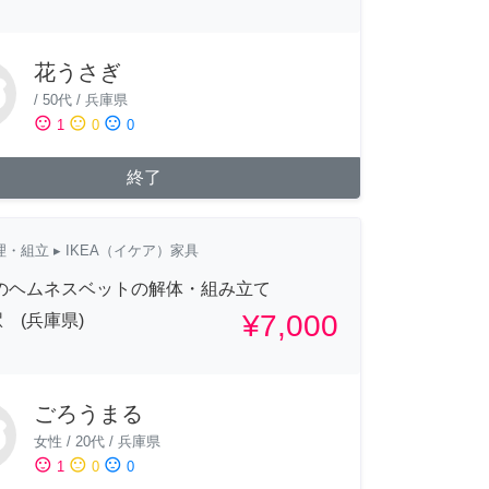
花うさぎ
/
50代
/
兵庫県
sentiment_satisfied
sentiment_neutral
sentiment_dissatisfied
1
0
0
終了
理・組立
▸ IKEA（イケア）家具
Aのヘムネスベットの解体・組み立て
¥7,000
 (兵庫県)
ごろうまる
女性
/
20代
/
兵庫県
sentiment_satisfied
sentiment_neutral
sentiment_dissatisfied
1
0
0