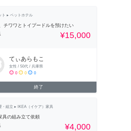
ット
▸ ペットホテル
間、チワワとトイプードルを預けたい
¥15,000
県
てぃあらもこ
女性
/
50代
/
兵庫県
sentiment_satisfied
sentiment_neutral
sentiment_dissatisfied
0
0
0
終了
理・組立
▸ IKEA（イケア）家具
A家具の組み立て依頼
¥4,000
県