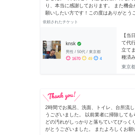
り、本当に感謝しております。 また機会
願いしたい方です！この度はありがとう
依頼されたチケット
【当
て代
knsk
check_circle
立てま
男性
/
50代
/
東京都
種済
sentiment_satisfied
sentiment_neutral
sentiment_dissatisfied
1670
49
4
東京
2時間でお風呂、洗面、トイレ、台所流
うございました。 以前業者に掃除しても
どの汚れがしっかりと落ちていてびっくり
がとうございました。 またよろしくお願い申