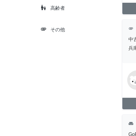
escalator_warning
高齢者
attachment
attachment
その他
中
兵
weekend
Go