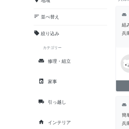
地域
weekend
sort
並べ替え
組
local_offer
兵
絞り込み
カテゴリー
weekend
修理・組立
local_laundry_service
家事
local_shipping
引っ越し
weekend
簡
home
インテリア
兵