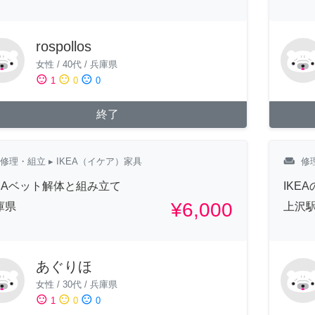
rospollos
女性
/
40代
/
兵庫県
sentiment_satisfied
sentiment_neutral
sentiment_dissatisfied
1
0
0
終了
weekend
修理・組立
▸ IKEA（イケア）家具
修
KEAベット解体と組み立て
IKE
¥6,000
庫県
上沢駅
あぐりほ
女性
/
30代
/
兵庫県
sentiment_satisfied
sentiment_neutral
sentiment_dissatisfied
1
0
0