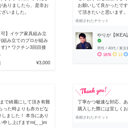
がありましたら、是非お
お願いして良かったです
ございました。
て頂きたいと思います。
依頼されたチケット
日可】イケア家具組み立
やりが【IKE
行(組み立てのプロが組み
check_circle
す)＊ワクチン3回目接
男性
/
40代
/
東京
み
sentiment_satisfied
sentiment_neutral
sentiment_dissatisfi
1876
13
¥3,000
都
しまで綺麗にして頂き有難
丁寧かつ敏速な対応、あ
らった時よりも赤カビな
購入した際には宜しくお
しました！ 本当にあり
依頼されたチケット
し上げますm(_ _)m