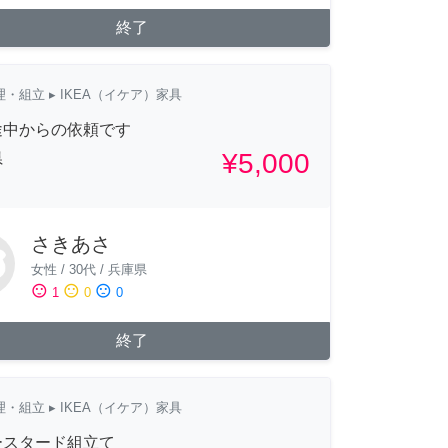
終了
理・組立
▸ IKEA（イケア）家具
途中からの依頼です
¥5,000
県
さきあさ
女性
/
30代
/
兵庫県
sentiment_satisfied
sentiment_neutral
sentiment_dissatisfied
1
0
0
終了
理・組立
▸ IKEA（イケア）家具
ースタード組立て