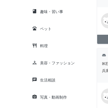
class
趣味・習い事
pets
ペット
restaurant
料理
weekend
checkroom
美容・ファッション
I
兵
chat
生活相談
camera_alt
写真・動画制作