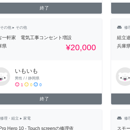
終了
weekend
その他
▸ その他
修
古一軒家 電気工事コンセント増設
組立
¥20,000
庫県
兵庫
いもいも
男性
/
/
静岡県
sentiment_satisfied
sentiment_neutral
sentiment_dissatisfied
1
0
0
終了
weekend
修理・組立
▸ 家電
修
Pro Hero 10 - Touch screenの修理依
スモ