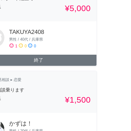
¥5,000
県
TAKUYA2408
男性
/
40代
/
兵庫県
sentiment_satisfied
sentiment_neutral
sentiment_dissatisfied
1
0
0
終了
活相談
▸ 恋愛
相談乗ります
¥1,500
県
かずは！
男性
/
20代
/
兵庫県