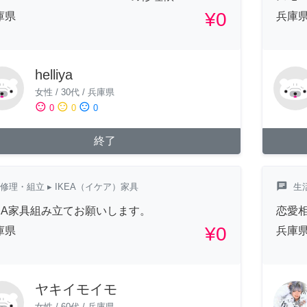
¥0
庫県
兵庫
helliya
女性
/
30代
/
兵庫県
sentiment_satisfied
sentiment_neutral
sentiment_dissatisfied
0
0
0
終了
chat
修理・組立
▸ IKEA（イケア）家具
生
KEA家具組み立てお願いします。
恋愛
¥0
庫県
兵庫
ヤキイモイモ
女性
/
60代
/
兵庫県