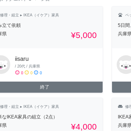
pets
修理・組立
▸ IKEA（イケア）家具
ペ
み立て依頼
5日
¥5,000
庫県
兵庫
iisaru
/
20代
/
兵庫県
sentiment_satisfied
sentiment_neutral
sentiment_dissatisfied
0
0
0
終了
weekend
修理・組立
▸ IKEA（イケア）家具
修
単なIKEA家具の組立（2点）
IKE
¥4,000
庫県
兵庫