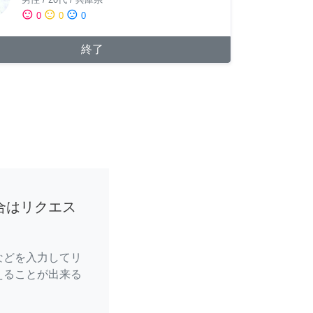
sentiment_satisfied
sentiment_neutral
sentiment_dissatisfied
0
0
0
終了
合はリクエス
などを入力してリ
えることが出来る