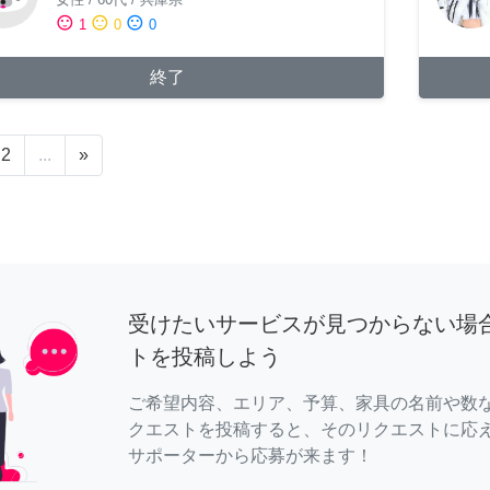
sentiment_satisfied
sentiment_neutral
sentiment_dissatisfied
1
0
0
終了
2
...
»
受けたいサービスが見つからない場
トを投稿しよう
ご希望内容、エリア、予算、家具の名前や数
クエストを投稿すると、そのリクエストに応
サポーターから応募が来ます！