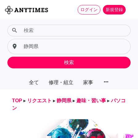
ログイン
新規登録
search
place
検索
more_horiz
全て
修理・組立
家事
TOP
▸
リクエスト
▸
静岡県
▸
趣味・習い事
▸
パソコ
ン