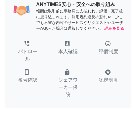
ANYTIMES安心・安全への取り組み
報酬は取引前に事務局に支払われ、評価・完了後
に振り込まれます。利用規約違反の恐れや、少し
でも不審な内容のサービスやリクエストやユーザ
ーがあった場合は通報してください。
詳細を見る
perm_phone_msg
assignment_ind
tag_faces
パトロー
本人確認
評価制度
ル
smartphone
lock
stars
番号確認
シェアワ
認定制度
ーカー保
険