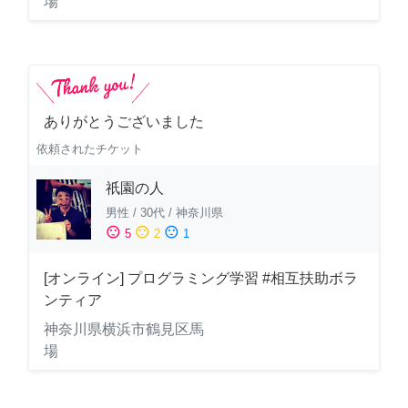
場
ありがとうございました
依頼されたチケット
祇園の人
男性
/
30代
/
神奈川県
sentiment_satisfied
sentiment_neutral
sentiment_dissatisfied
5
2
1
[オンライン] プログラミング学習 #相互扶助ボラ
ンティア
神奈川県横浜市鶴見区馬
場