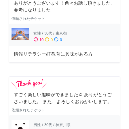
ありがとうございます！色々お話し頂きました。
参考になりました！
依頼されたチケット
女性
/
30代
/
東京都
sentiment_satisfied
sentiment_neutral
sentiment_dissatisfied
10
0
0
情報リテラシー/IT教育に興味がある方
すごく楽しい趣味ができました☺︎ ありがとうご
ざいました。 また、よろしくおねがいします。
依頼されたチケット
男性
/
30代
/
神奈川県