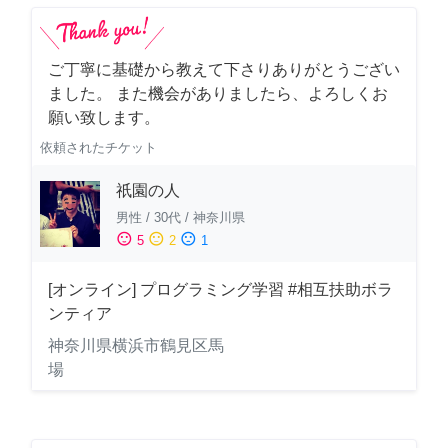
ご丁寧に基礎から教えて下さりありがとうござい
ました。 また機会がありましたら、よろしくお
願い致します。
依頼されたチケット
祇園の人
男性
/
30代
/
神奈川県
sentiment_satisfied
sentiment_neutral
sentiment_dissatisfied
5
2
1
[オンライン] プログラミング学習 #相互扶助ボラ
ンティア
神奈川県横浜市鶴見区馬
場