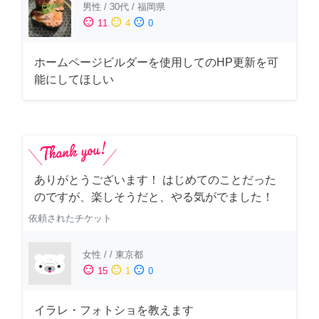
男性
/
30代
/
福岡県
sentiment_satisfied
sentiment_neutral
sentiment_dissatisfied
11
4
0
ホームページビルダーを使用してのHP更新を可
能にしてほしい
ありがとうございます！ はじめてのことだった
のですが、楽しそうだと、やる気がでました！
依頼されたチケット
女性
/
/
東京都
sentiment_satisfied
sentiment_neutral
sentiment_dissatisfied
15
1
0
イラレ・フォトショを教えます