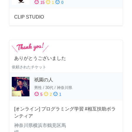
sentiment_satisfied
sentiment_neutral
sentiment_dissatisfied
15
1
0
CLIP STUDIO
ありがとうございました
依頼されたチケット
祇園の人
男性
/
30代
/
神奈川県
sentiment_satisfied
sentiment_neutral
sentiment_dissatisfied
5
2
1
[オンライン] プログラミング学習 #相互扶助ボラ
ンティア
神奈川県横浜市鶴見区馬