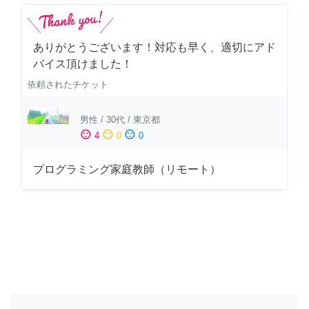
ありがとうございます！対応も早く、適切にアド
バイス頂けました！
依頼されたチケット
男性
/
30代
/
東京都
sentiment_satisfied
sentiment_neutral
sentiment_dissatisfied
4
0
0
プログラミング家庭教師（リモート）