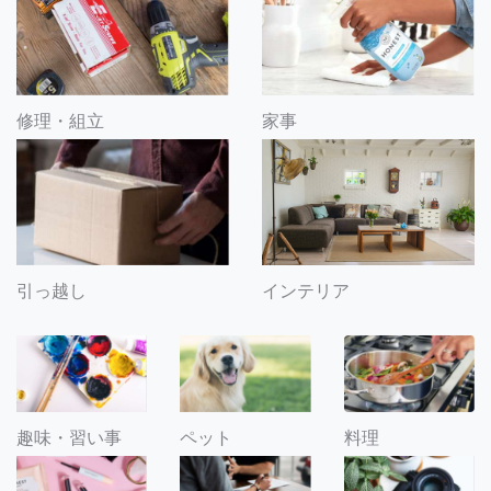
修理・組立
家事
引っ越し
インテリア
趣味・習い事
ペット
料理