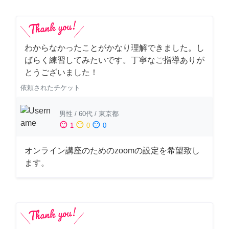
わからなかったことがかなり理解できました。し
ばらく練習してみたいです。丁寧なご指導ありが
とうございました！
依頼されたチケット
男性
/
60代
/
東京都
sentiment_satisfied
sentiment_neutral
sentiment_dissatisfied
1
0
0
オンライン講座のためのzoomの設定を希望致し
ます。