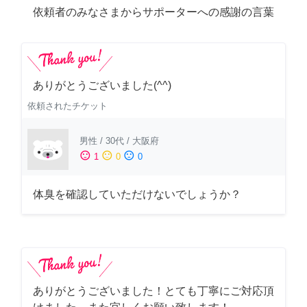
依頼者のみなさまからサポーターへの感謝の言葉
ありがとうございました(^^)
依頼されたチケット
男性
/
30代
/
大阪府
sentiment_satisfied
sentiment_neutral
sentiment_dissatisfied
1
0
0
体臭を確認していただけないでしょうか？
ありがとうございました！とても丁寧にご対応頂