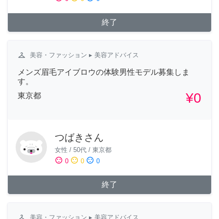
終了
checkroom
美容・ファッション
▸ 美容アドバイス
メンズ眉毛アイブロウの体験男性モデル募集しま
す。
¥0
東京都
つばきさん
女性
/
50代
/
東京都
sentiment_satisfied
sentiment_neutral
sentiment_dissatisfied
0
0
0
終了
checkroom
美容・ファッション
▸ 美容アドバイス