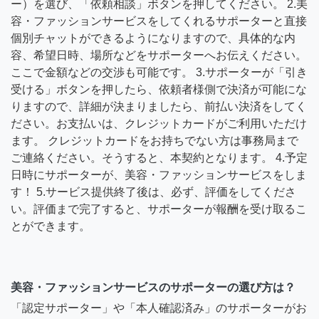
ー）を選び、「依頼相談」ボタンを押してください。 2.美
容・ファッションサービスをしてくれるサポーターと直接
個別チャットができるようになりますので、具体的な内
容、希望日時、場所などをサポーターへお伝えください。
ここで金額などの交渉も可能です。 3.サポーターが「引き
受ける」ボタンを押したら、依頼者様側で決済が可能にな
りますので、詳細が決まりましたら、前払い決済をしてく
ださい。お支払いは、クレジットカードがご利用いただけ
ます。 クレジットカードをお持ちでない方は事務局まで
ご連絡ください。そうすると、本契約となります。 4.予定
日時にサポーターが、美容・ファッションサービスをしま
す！ 5.サービス提供終了後は、必ず、評価をしてくださ
い。評価まで完了すると、サポーターが報酬を受け取るこ
とができます。
美容・ファッションサービスのサポーターの選び方は？
「認定サポーター」や「本人確認済み」のサポーターがお