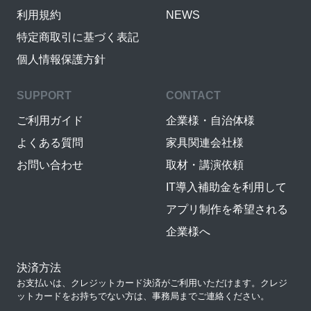
利用規約
NEWS
特定商取引に基づく表記
個人情報保護方針
SUPPORT
CONTACT
ご利用ガイド
企業様・自治体様
よくある質問
家具関連会社様
お問い合わせ
取材・講演依頼
IT導入補助金を利用して
アプリ制作を希望される
企業様へ
決済方法
お支払いは、クレジットカード決済がご利用いただけます。クレジ
ットカードをお持ちでない方は、事務局までご連絡ください。