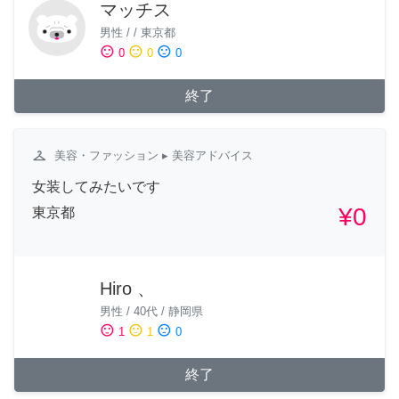
マッチス
男性
/
/
東京都
sentiment_satisfied
sentiment_neutral
sentiment_dissatisfied
0
0
0
終了
checkroom
美容・ファッション
▸ 美容アドバイス
女装してみたいです
¥0
東京都
Hiro 、
男性
/
40代
/
静岡県
sentiment_satisfied
sentiment_neutral
sentiment_dissatisfied
1
1
0
終了