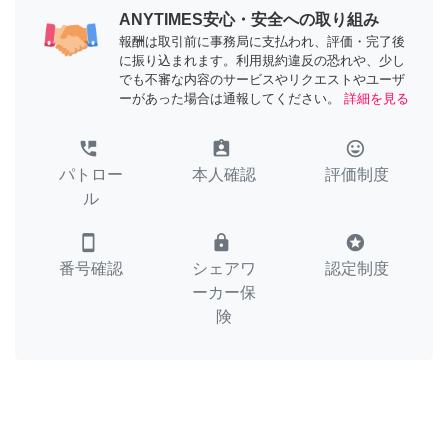
ANYTIMES安心・安全への取り組み
報酬は取引前に事務局に支払われ、評価・完了後
に振り込まれます。利用規約違反の恐れや、少し
でも不審な内容のサービスやリクエストやユーザ
ーがあった場合は通報してください。
詳細を見る
perm_phone_msg
assignment_ind
tag_faces
パトロー
本人確認
評価制度
ル
smartphone
lock
stars
番号確認
シェアワ
認定制度
ーカー保
険