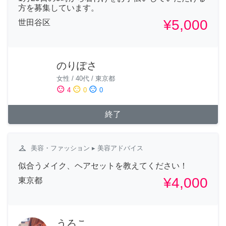
方を募集しています。
¥5,000
世田谷区
のりぽさ
女性
/
40代
/
東京都
sentiment_satisfied
sentiment_neutral
sentiment_dissatisfied
4
0
0
終了
checkroom
美容・ファッション
▸ 美容アドバイス
似合うメイク、ヘアセットを教えてください！
¥4,000
東京都
うろこ