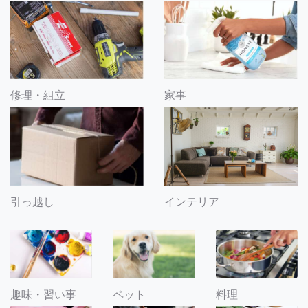
修理・組立
家事
引っ越し
インテリア
趣味・習い事
ペット
料理