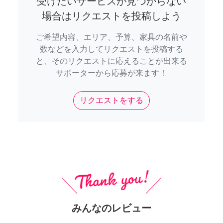
受けたいサービスが見つからない
場合はリクエストを投稿しよう
ご希望内容、エリア、予算、家具の名前や
数などを入力してリクエストを投稿する
と、そのリクエストに応えることが出来る
サポーターから応募が来ます！
リクエストをする
みんなのレビュー