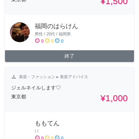
¥1,500
福岡のはらけん
男性
/
20代
/
福岡県
sentiment_satisfied
sentiment_neutral
sentiment_dissatisfied
0
0
0
終了
checkroom
美容・ファッション
▸ 美容アドバイス
ジェルネイルします♡
¥1,000
東京都
ももてん
/
/
sentiment_satisfied
sentiment_neutral
sentiment_dissatisfied
0
0
0