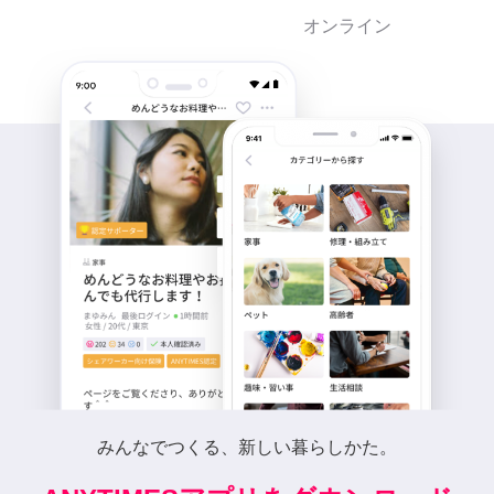
オンライン
みんなでつくる、新しい暮らしかた。