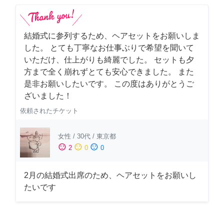
結婚式に参列するため、ヘアセットをお願いしま
した。 とても丁寧なお仕事ぶりで希望を聞いて
いただけ、仕上がりも綺麗でした。 セットも夕
方まで全く崩れずとても安心できました。 また
是非お願いしたいです。 この度はありがとうご
ざいました！
依頼されたチケット
女性
/
30代
/
東京都
sentiment_satisfied
sentiment_neutral
sentiment_dissatisfied
2
0
0
2月の結婚式出席のため、ヘアセットをお願いし
たいです