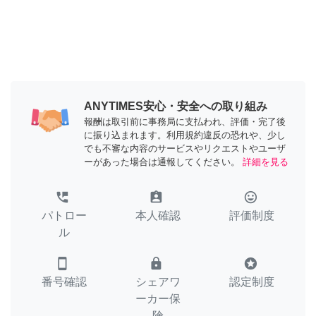
ANYTIMES安心・安全への取り組み
報酬は取引前に事務局に支払われ、評価・完了後
に振り込まれます。利用規約違反の恐れや、少し
でも不審な内容のサービスやリクエストやユーザ
ーがあった場合は通報してください。
詳細を見る
perm_phone_msg
assignment_ind
tag_faces
パトロー
本人確認
評価制度
ル
smartphone
lock
stars
番号確認
シェアワ
認定制度
ーカー保
険