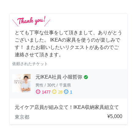
とても丁寧な仕事をして頂きまして、ありがとう
ございました。 IKEAの家具を使うのが楽しみで
す！ またお願いしたいリクエストがあるのでご
連絡させて頂きます。
依頼されたチケット
元IKEA社員 小堀哲弥
check_circle
男性
/
30代
/
千葉県
sentiment_satisfied
sentiment_neutral
sentiment_dissatisfied
1477
28
1
元イケア店員が組み立て！IKEA収納家具組立て
¥5,000
東京都