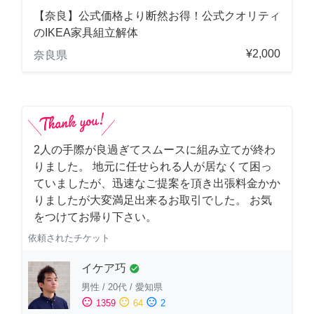
【奈良】公式価格より断然お得！公式クオリティ
のIKEA家具組立解体
¥2,000
奈良県
2人の手際が良過ぎてスムースに組み立てが終わ
りました。 地元に任せられる人が居なくて困っ
ていましたが、迅速なご提案を頂き出張料金かか
りましたが大変満足出来るお取引でした。 お気
をつけてお帰り下さい。
依頼されたチケット
イケア巧
check_circle
男性
/
20代
/
愛知県
sentiment_satisfied
sentiment_neutral
sentiment_dissatisfied
1359
64
2