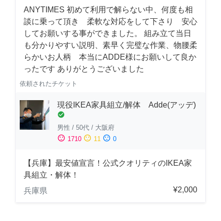
ANYTIMES 初めて利用で解らない中、何度も相
談に乗って頂き 柔軟な対応をして下さり 安心
してお願いする事ができました。 組み立て当日
も分かりやすい説明、素早く完璧な作業、物腰柔
らかいお人柄 本当にADDE様にお願いして良か
ったです ありがとうございました
依頼されたチケット
現役IKEA家具組立/解体 Adde(アッデ)
check_circle
男性
/
50代
/
大阪府
sentiment_satisfied
sentiment_neutral
sentiment_dissatisfied
1710
11
0
【兵庫】最安値宣言！公式クオリティのIKEA家
具組立・解体！
¥2,000
兵庫県