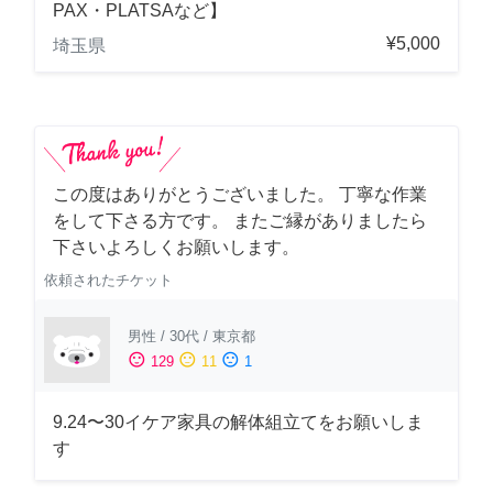
PAX・PLATSAなど】
¥5,000
埼玉県
この度はありがとうございました。 丁寧な作業
をして下さる方です。 またご縁がありましたら
下さいよろしくお願いします。
依頼されたチケット
男性
/
30代
/
東京都
sentiment_satisfied
sentiment_neutral
sentiment_dissatisfied
129
11
1
9.24〜30イケア家具の解体組立てをお願いしま
す