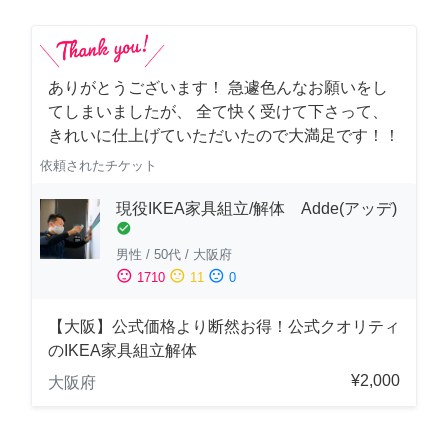
ありがとうございます！ 急遽色んなお願いをし
てしまいましたが、 全て快く受けて下さって、
きれいに仕上げていただいたので大満足です！！
依頼されたチケット
現役IKEA家具組立/解体 Adde(アッデ)
check_circle
男性
/
50代
/
大阪府
sentiment_satisfied
sentiment_neutral
sentiment_dissatisfied
1710
11
0
【大阪】公式価格より断然お得！公式クオリティ
のIKEA家具組立解体
¥2,000
大阪府