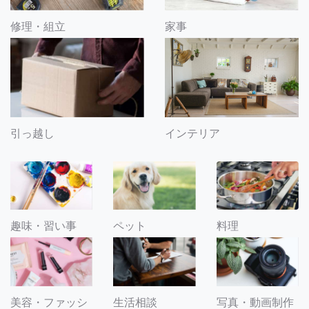
修理・組立
家事
引っ越し
インテリア
趣味・習い事
ペット
料理
美容・ファッシ
生活相談
写真・動画制作