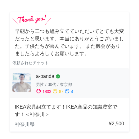
早朝から二つも組み立てていただいてとても大変
だったと思います、本当にありがとうございまし
た。子供たちが喜んでいます。 また機会があり
ましたらよろしくお願いします。
依頼されたチケット
a-panda
check_circle
男性
/
30代
/
東京都
sentiment_satisfied
sentiment_neutral
sentiment_dissatisfied
1803
87
4
IKEA家具組立てます！IKEA商品の知識豊富で
す！＜神奈川＞
¥2,500
神奈川県