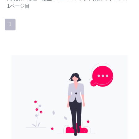
1ページ目
1