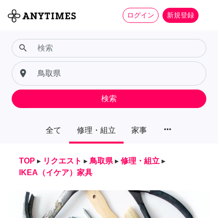
ログイン
新規登録
search
place
検索
more_horiz
全て
修理・組立
家事
TOP
▸
リクエスト
▸
鳥取県
▸
修理・組立
▸
IKEA（イケア）家具