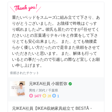
重たいベッドをスムーズに組み立てて下さり、あ
りがとうございました。 お陰様で昨晩はぐっす
り眠れました🌙*.｡ 彼氏も居たのですが｢任せてく
ださい｣との言葉通りテキパキと作業をして下さ
りとても安心出来ました。 また、とても物腰柔
らかく優しい方だったので是非また依頼をさせて
いただきたいと思います。 また、解体も行って
いるとの事だったので引越しの際など宜しくお願
い申し上げます。
依頼されたチケット
元IKEA社員 小堀哲弥
check_circle
男性
/
30代
/
千葉県
sentiment_satisfied
sentiment_neutral
sentiment_dissatisfied
1477
28
1
元IKEA社員【IKEA収納家具組立て BESTÅ・