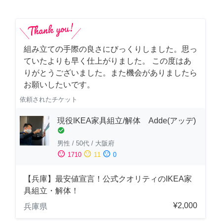
組み立ての手際の良さにびっくりしました。思っ
ていたよりも早く仕上がりました。 この度はあ
りがとうございました。また機会がありましたら
お願いしたいです。
依頼されたチケット
現役IKEA家具組立/解体 Adde(アッデ)
check_circle
男性
/
50代
/
大阪府
sentiment_satisfied
sentiment_neutral
sentiment_dissatisfied
1710
11
0
【兵庫】最安値宣言！公式クオリティのIKEA家
具組立・解体！
¥2,000
兵庫県