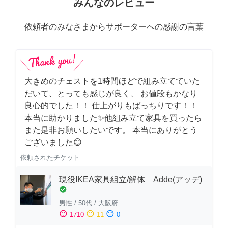
みんなのレビュー
依頼者のみなさまからサポーターへの感謝の言葉
大きめのチェストを1時間ほどで組み立てていた
だいて、とっても感じが良く、 お値段もかなり
良心的でした！！ 仕上がりもばっちりです！！
本当に助かりました✨他組み立て家具を買ったら
また是非お願いしたいです。 本当にありがとう
ございました😊
依頼されたチケット
現役IKEA家具組立/解体 Adde(アッデ)
check_circle
男性
/
50代
/
大阪府
sentiment_satisfied
sentiment_neutral
sentiment_dissatisfied
1710
11
0