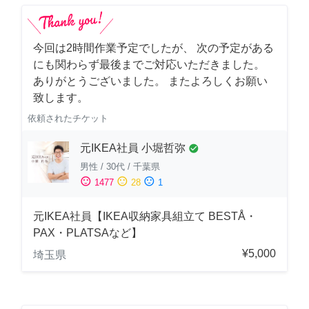
今回は2時間作業予定でしたが、 次の予定がある
にも関わらず最後までご対応いただきました。
ありがとうございました。 またよろしくお願い
致します。
依頼されたチケット
元IKEA社員 小堀哲弥
check_circle
男性
/
30代
/
千葉県
sentiment_satisfied
sentiment_neutral
sentiment_dissatisfied
1477
28
1
元IKEA社員【IKEA収納家具組立て BESTÅ・
PAX・PLATSAなど】
¥5,000
埼玉県