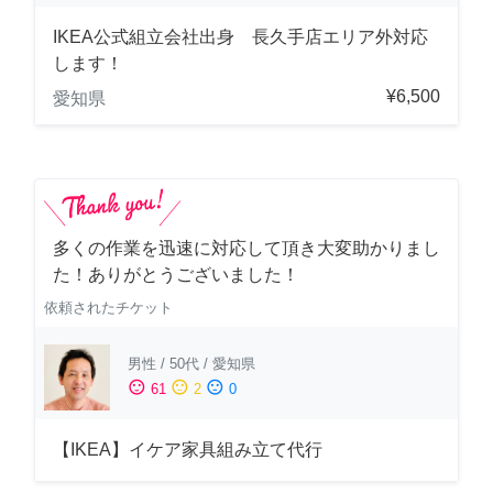
IKEA公式組立会社出身 長久手店エリア外対応
します！
¥6,500
愛知県
多くの作業を迅速に対応して頂き大変助かりまし
た！ありがとうございました！
依頼されたチケット
男性
/
50代
/
愛知県
sentiment_satisfied
sentiment_neutral
sentiment_dissatisfied
61
2
0
【IKEA】イケア家具組み立て代行