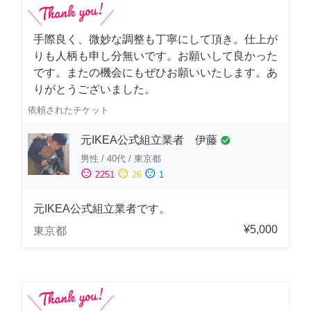
手際良く、微妙な調整も丁寧にして頂き。仕上が
りも人柄も申し分無いです。お願いして良かった
です。またの機会にもぜひお願いいたします。あ
りがとうございました。
依頼されたチケット
元IKEA公式組立業者 伊藤
check_circle
男性
/
40代
/
東京都
sentiment_satisfied
sentiment_neutral
sentiment_dissatisfied
2251
26
1
元IKEA公式組立業者です。
¥5,000
東京都