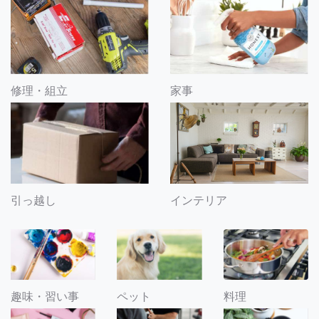
修理・組立
家事
引っ越し
インテリア
趣味・習い事
ペット
料理