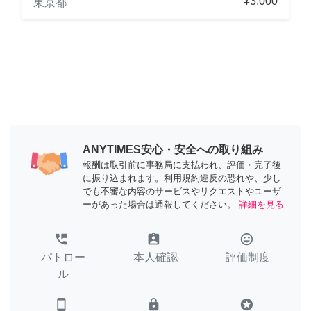
¥3,000
東京都
ANYTIMES安心・安全への取り組み
報酬は取引前に事務局に支払われ、評価・完了後
に振り込まれます。利用規約違反の恐れや、少し
でも不審な内容のサービスやリクエストやユーザ
ーがあった場合は通報してください。
詳細を見る
perm_phone_msg
assignment_ind
tag_faces
パトロー
本人確認
評価制度
ル
smartphone
lock
stars