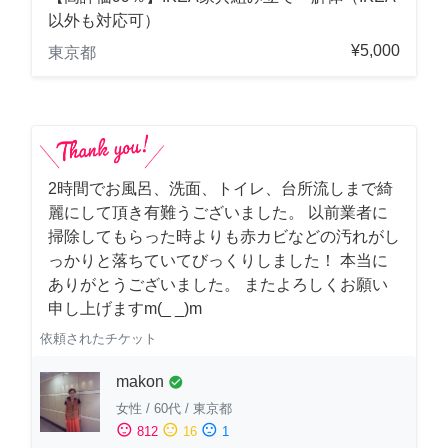
以外も対応可）
¥5,000
東京都
2時間でお風呂、洗面、トイレ、台所流しまで綺
麗にして頂き有難うございました。 以前業者に
掃除してもらった時よりも赤カビなどの汚れがし
っかりと落ちていてびっくりしました！ 本当に
ありがとうございました。 またよろしくお願い
申し上げますm(_ _)m
依頼されたチケット
makon
check_circle
女性
/
60代
/
東京都
sentiment_satisfied
sentiment_neutral
sentiment_dissatisfied
812
16
1