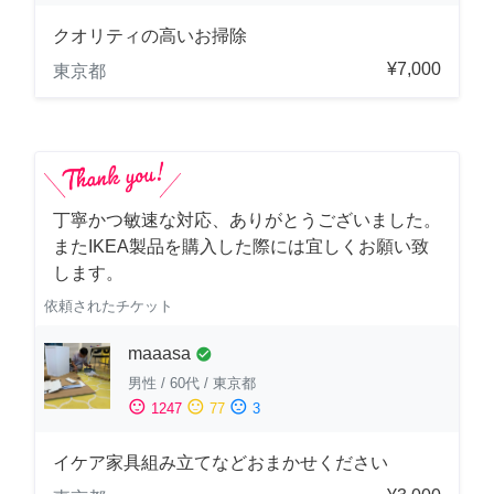
クオリティの高いお掃除
¥7,000
東京都
丁寧かつ敏速な対応、ありがとうございました。
またIKEA製品を購入した際には宜しくお願い致
します。
依頼されたチケット
maaasa
check_circle
男性
/
60代
/
東京都
sentiment_satisfied
sentiment_neutral
sentiment_dissatisfied
1247
77
3
イケア家具組み立てなどおまかせください