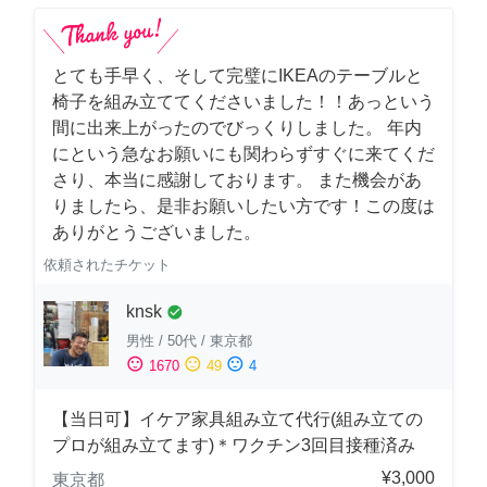
とても手早く、そして完璧にIKEAのテーブルと
椅子を組み立ててくださいました！！あっという
間に出来上がったのでびっくりしました。 年内
にという急なお願いにも関わらずすぐに来てくだ
さり、本当に感謝しております。 また機会があ
りましたら、是非お願いしたい方です！この度は
ありがとうございました。
依頼されたチケット
knsk
check_circle
男性
/
50代
/
東京都
sentiment_satisfied
sentiment_neutral
sentiment_dissatisfied
1670
49
4
【当日可】イケア家具組み立て代行(組み立ての
プロが組み立てます)＊ワクチン3回目接種済み
¥3,000
東京都