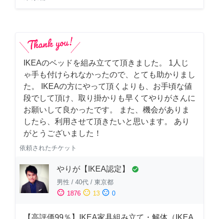
IKEAのベッドを組み立てて頂きました。 1人じ
ゃ手も付けられなかったので、とても助かりまし
た。 IKEAの方にやって頂くよりも、お手頃な値
段でして頂け、取り掛かりも早くてやりがさんに
お願いして良かったです。 また、機会がありま
したら、利用させて頂きたいと思います。 あり
がとうございました！
依頼されたチケット
やりが【IKEA認定】
check_circle
男性
/
40代
/
東京都
sentiment_satisfied
sentiment_neutral
sentiment_dissatisfied
1876
13
0
【高評価99％】IKEA家具組み立て・解体（IKEA