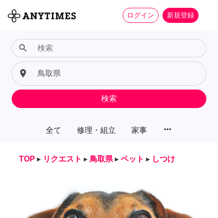
ログイン
新規登録
search
place
検索
more_horiz
全て
修理・組立
家事
TOP
▸
リクエスト
▸
鳥取県
▸
ペット
▸
しつけ