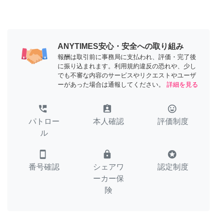
ANYTIMES安心・安全への取り組み
報酬は取引前に事務局に支払われ、評価・完了後
に振り込まれます。利用規約違反の恐れや、少し
でも不審な内容のサービスやリクエストやユーザ
ーがあった場合は通報してください。
詳細を見る
perm_phone_msg
assignment_ind
tag_faces
パトロー
本人確認
評価制度
ル
smartphone
lock
stars
番号確認
シェアワ
認定制度
ーカー保
険