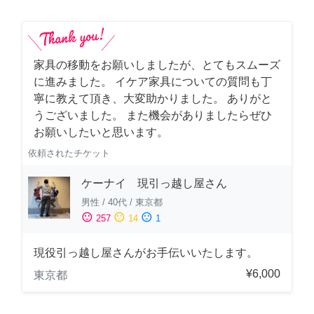
家具の移動をお願いしましたが、とてもスムーズ
に進みました。 イケア家具についての質問も丁
寧に教えて頂き、大変助かりました。 ありがと
うございました。 また機会がありましたらぜひ
お願いしたいと思います。
依頼されたチケット
ケーナイ 現引っ越し屋さん
男性
/
40代
/
東京都
sentiment_satisfied
sentiment_neutral
sentiment_dissatisfied
257
14
1
現役引っ越し屋さんがお手伝いいたします。
¥6,000
東京都