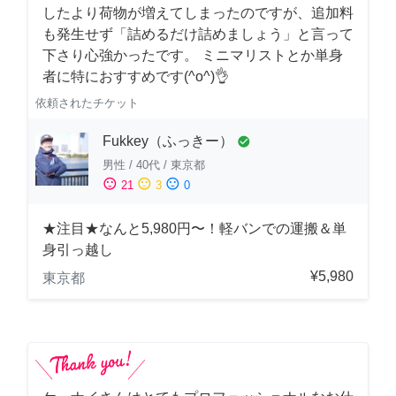
したより荷物が増えてしまったのですが、追加料
も発生せず「詰めるだけ詰めましょう」と言って
下さり心強かったです。 ミニマリストとか単身
者に特におすすめです(^o^)👌
依頼されたチケット
Fukkey（ふっきー）
check_circle
男性
/
40代
/
東京都
sentiment_satisfied
sentiment_neutral
sentiment_dissatisfied
21
3
0
★注目★なんと5,980円〜！軽バンでの運搬＆単
身引っ越し
¥5,980
東京都