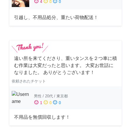
sentiment_satisfied
sentiment_neutral
sentiment_dissatisfied
4
0
0
引越し、不用品処分、重たい荷物配送！
遠い所を来てくださり、重いタンスを２つ車に積
む作業は大変だったと思います。 大変お世話に
なりました。 ありがとうございます！
依頼されたチケット
男性
/
20代
/
東京都
sentiment_satisfied
sentiment_neutral
sentiment_dissatisfied
1
0
0
不用品を無償回収します！