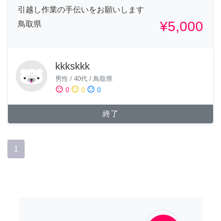
引越し作業の手伝いをお願いします
¥5,000
鳥取県
kkkskkk
男性
/
40代
/
鳥取県
sentiment_satisfied
sentiment_neutral
sentiment_dissatisfied
0
0
0
終了
1