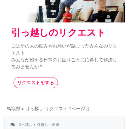
引っ越しのリクエスト
ご近所の人の悩みやお願いが詰まったみんなのリク
エスト
みんなが抱える日常のお困りごとに応募して解決し
てみませんか？
リクエストをする
鳥取県
▸ 引っ越し
リクエスト
1ページ目
local_shipping
引っ越し
▸ 引越し・運送