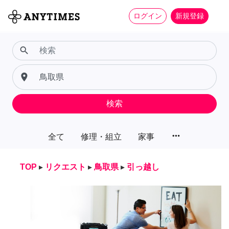
ログイン
新規登録
search
place
検索
more_horiz
全て
修理・組立
家事
TOP
▸
リクエスト
▸
鳥取県
▸
引っ越し