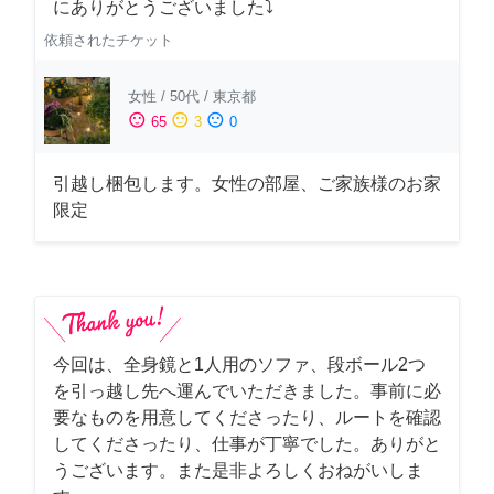
にありがとうございました⤵
依頼されたチケット
女性
/
50代
/
東京都
sentiment_satisfied
sentiment_neutral
sentiment_dissatisfied
65
3
0
引越し梱包します。女性の部屋、ご家族様のお家
限定
今回は、全身鏡と1人用のソファ、段ボール2つ
を引っ越し先へ運んでいただきました。事前に必
要なものを用意してくださったり、ルートを確認
してくださったり、仕事が丁寧でした。ありがと
うございます。また是非よろしくおねがいしま