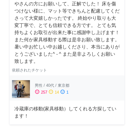
やさんの方にお願いして、正解でした！ 床を傷
つけない様に、マット等できちんと配慮してくだ
さって大変嬉しかったです。 終始やり取りも大
変丁寧で、とても信頼できる方です。 とても気
持ちよくお取引が出来た事に感謝申し上げます！
また何か家具移動する際は是非お願い致します。
暑い中お忙しい中お越しくださり、本当にありが
とうございました^ - ^ また是非よろしくお願い
致します。
依頼されたチケット
男性
/
40代
/
東京都
sentiment_satisfied
sentiment_neutral
sentiment_dissatisfied
257
14
1
冷蔵庫の移動(家具移動）してくれる方探してい
ます！