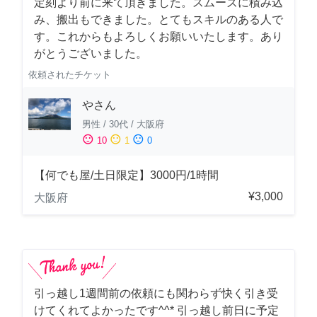
定刻より前に来て頂きました。スムーズに積み込
み、搬出もできました。とてもスキルのある人で
す。これからもよろしくお願いいたします。あり
がとうございました。
依頼されたチケット
やさん
男性
/
30代
/
大阪府
sentiment_satisfied
sentiment_neutral
sentiment_dissatisfied
10
1
0
【何でも屋/土日限定】3000円/1時間
¥3,000
大阪府
引っ越し1週間前の依頼にも関わらず快く引き受
けてくれてよかったです^^* 引っ越し前日に予定