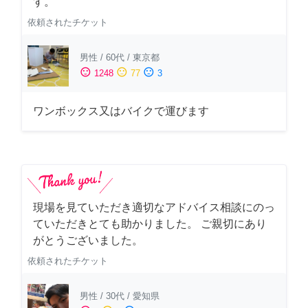
す。
依頼されたチケット
男性
/
60代
/
東京都
sentiment_satisfied
sentiment_neutral
sentiment_dissatisfied
1248
77
3
ワンボックス又はバイクで運びます
現場を見ていただき適切なアドバイス相談にのっ
ていただきとても助かりました。 ご親切にあり
がとうございました。
依頼されたチケット
男性
/
30代
/
愛知県