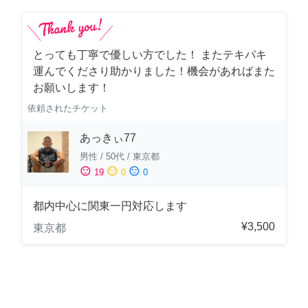
とっても丁寧で優しい方でした！ またテキパキ
運んでくださり助かりました！機会があればまた
お願いします！
依頼されたチケット
あっきぃ77
男性
/
50代
/
東京都
sentiment_satisfied
sentiment_neutral
sentiment_dissatisfied
19
0
0
都内中心に関東一円対応します
¥3,500
東京都