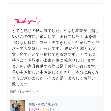
とても感じの良い方でした。やはり本業が引越し
やさんの方にお願いして、正解でした！ 床を傷
つけない様に、マット等できちんと配慮してくだ
さって大変嬉しかったです。 終始やり取りも大
変丁寧で、とても信頼できる方です。 とても気
持ちよくお取引が出来た事に感謝申し上げます！
また何か家具移動する際は是非お願い致します。
暑い中お忙しい中お越しくださり、本当にありが
とうございました^ - ^ また是非よろしくお願い
致します。
依頼されたチケット
男性
/
40代
/
東京都
sentiment_satisfied
sentiment_neutral
sentiment_dissatisfied
257
14
1