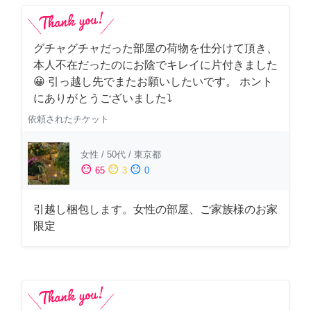
グチャグチャだった部屋の荷物を仕分けて頂き、
本人不在だったのにお陰でキレイに片付きました
😀 引っ越し先でまたお願いしたいです。 ホント
にありがとうございました⤵
依頼されたチケット
女性
/
50代
/
東京都
sentiment_satisfied
sentiment_neutral
sentiment_dissatisfied
65
3
0
引越し梱包します。女性の部屋、ご家族様のお家
限定