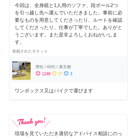
今回は、全身鏡と1人用のソファ、段ボール2つ
を引っ越し先へ運んでいただきました。事前に必
要なものを用意してくださったり、ルートを確認
してくださったり、仕事が丁寧でした。ありがと
うございます。また是非よろしくおねがいしま
す。
依頼されたチケット
男性
/
60代
/
東京都
sentiment_satisfied
sentiment_neutral
sentiment_dissatisfied
1248
77
3
ワンボックス又はバイクで運びます
現場を見ていただき適切なアドバイス相談にのっ