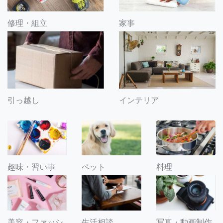
修理・組立
家事
引っ越し
インテリア
趣味・習い事
ペット
料理
美容・ファッシ
生活相談
写真・動画制作