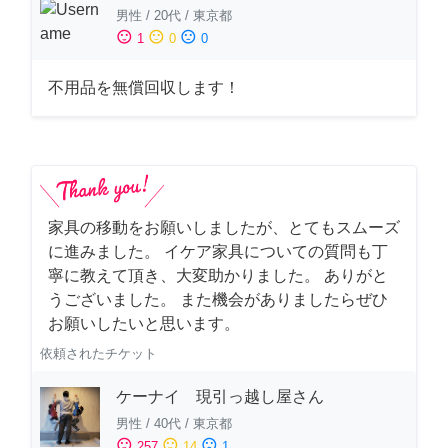
男性
/
20代
/
東京都
sentiment_satisfied
sentiment_neutral
sentiment_dissatisfied
1
0
0
不用品を無償回収します！
家具の移動をお願いしましたが、とてもスムーズ
に進みました。 イケア家具についての質問も丁
寧に教えて頂き、大変助かりました。 ありがと
うございました。 また機会がありましたらぜひ
お願いしたいと思います。
依頼されたチケット
ケーナイ 現引っ越し屋さん
男性
/
40代
/
東京都
sentiment_satisfied
sentiment_neutral
sentiment_dissatisfied
257
14
1