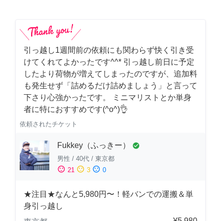
引っ越し1週間前の依頼にも関わらず快く引き受
けてくれてよかったです^^* 引っ越し前日に予定
したより荷物が増えてしまったのですが、追加料
も発生せず「詰めるだけ詰めましょう」と言って
下さり心強かったです。 ミニマリストとか単身
者に特におすすめです(^o^)👌
依頼されたチケット
Fukkey（ふっきー）
check_circle
男性
/
40代
/
東京都
sentiment_satisfied
sentiment_neutral
sentiment_dissatisfied
21
3
0
★注目★なんと5,980円〜！軽バンでの運搬＆単
身引っ越し
¥5,980