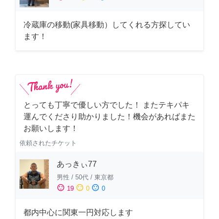
冷蔵庫の移動(家具移動）してくれる方探してい
ます！
とっても丁寧で優しい方でした！ またテキパキ
運んでくださり助かりました！機会があればまた
お願いします！
依頼されたチケット
あっきぃ77
男性
/
50代
/
東京都
sentiment_satisfied
sentiment_neutral
sentiment_dissatisfied
19
0
0
都内中心に関東一円対応します