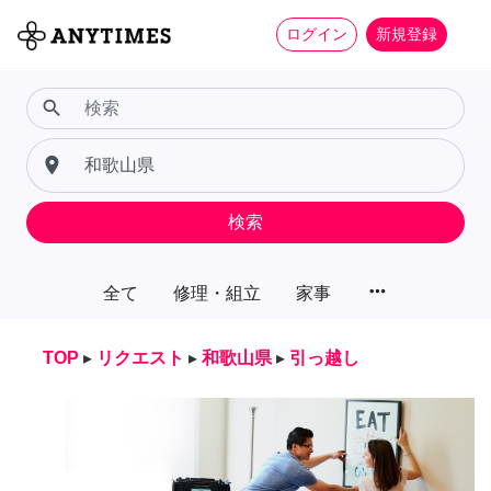
ログイン
新規登録
search
place
検索
more_horiz
全て
修理・組立
家事
TOP
▸
リクエスト
▸
和歌山県
▸
引っ越し