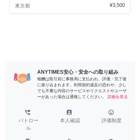
¥3,500
東京都
ANYTIMES安心・安全への取り組み
報酬は取引前に事務局に支払われ、評価・完了後
に振り込まれます。利用規約違反の恐れや、少し
でも不審な内容のサービスやリクエストやユーザ
ーがあった場合は通報してください。
詳細を見る
perm_phone_msg
assignment_ind
tag_faces
パトロー
本人確認
評価制度
ル