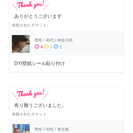
ありがとうございます
依頼されたチケット
男性
/
40代
/
神奈川県
sentiment_satisfied
sentiment_neutral
sentiment_dissatisfied
4
0
1
DYI壁紙シール貼り付け
有り難うございました。
依頼されたチケット
男性
/
60代
/
東京都