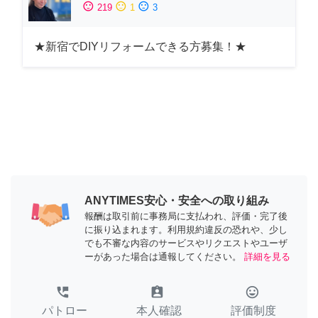
sentiment_satisfied
sentiment_neutral
sentiment_dissatisfied
219
1
3
★新宿でDIYリフォームできる方募集！★
ANYTIMES安心・安全への取り組み
報酬は取引前に事務局に支払われ、評価・完了後
に振り込まれます。利用規約違反の恐れや、少し
でも不審な内容のサービスやリクエストやユーザ
ーがあった場合は通報してください。
詳細を見る
perm_phone_msg
assignment_ind
tag_faces
パトロー
本人確認
評価制度