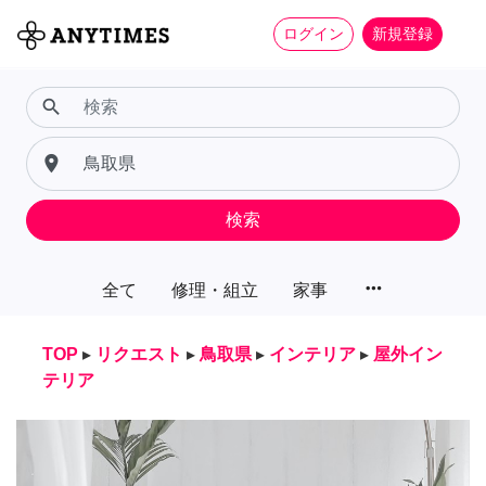
ログイン
新規登録
search
place
検索
more_horiz
全て
修理・組立
家事
TOP
▸
リクエスト
▸
鳥取県
▸
インテリア
▸
屋外イン
テリア