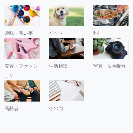
趣味・習い事
ペット
料理
美容・ファッシ
生活相談
写真・動画制作
ョン
その他
高齢者