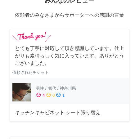
みんなのレビュー
依頼者のみなさまからサポーターへの感謝の言葉
とても丁寧に対応して頂き感謝しています。仕上
がりも素晴らしく気に入っています。ありがとう
ございました。
依頼されたチケット
男性
/
40代
/
神奈川県
sentiment_satisfied
sentiment_neutral
sentiment_dissatisfied
4
0
1
キッチンキャビネット シート張り替え