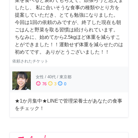
菜を食べると褒めてもらえて、頑張ろうと思えま
したし、 私に合いそうな食事の種類やとり方を
提案していただき、とても勉強になりました。
今回は1回の依頼のみですが、終了した現在も朝
ごはんと野菜を取る習慣は続けられています。
ちなみに、始めてから2.5kgほど体重を減らすこ
とができました！！運動せず体重を減らせたのは
初めてです。 ありがとうございました！！
依頼されたチケット
女性
/
40代
/
東京都
sentiment_satisfied
sentiment_neutral
sentiment_dissatisfied
76
3
0
★1か月集中★LINEで管理栄養士があなたの食事
をチェック！