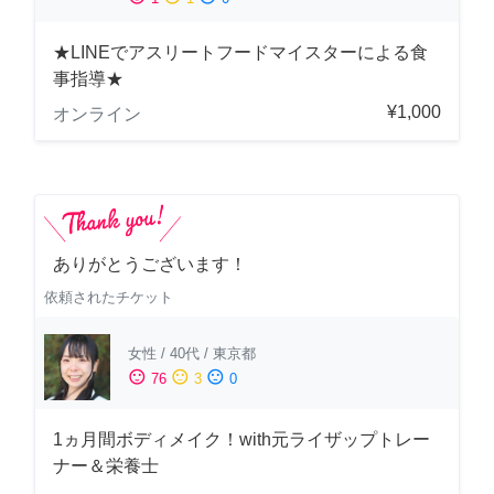
★LINEでアスリートフードマイスターによる食
事指導★
¥1,000
オンライン
ありがとうございます！
依頼されたチケット
女性
/
40代
/
東京都
sentiment_satisfied
sentiment_neutral
sentiment_dissatisfied
76
3
0
1ヵ月間ボディメイク！with元ライザップトレー
ナー＆栄養士