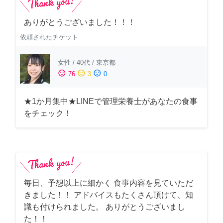
ありがとうございました！！！
依頼されたチケット
女性
/
40代
/
東京都
sentiment_satisfied
sentiment_neutral
sentiment_dissatisfied
76
3
0
★1か月集中★LINEで管理栄養士があなたの食事
をチェック！
毎日、予想以上に細かく 食事内容を見ていただ
きました！！ アドバイスもたくさん頂けて、知
識も付けられました。 ありがとうございまし
た！！