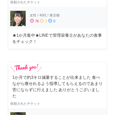
依頼されたチケット
女性
/
40代
/
東京都
sentiment_satisfied
sentiment_neutral
sentiment_dissatisfied
76
3
0
★1か月集中★LINEで管理栄養士があなたの食事
をチェック！
1か月で約3キロ減量することが出来ました 食べ
ながら痩せれるよう指導してもらえるのであまり
苦にならずに行えました ありがとうございまし
た
依頼されたチケット