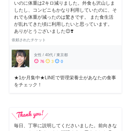
いのに体重は2キロ減りました。外食も沢山しま
したし、コンビニもかなり利用していたのに、そ
れでも体重が減ったのは驚きです。 また食生活
が乱れてきた頃に利用したいと思っています。
ありがとうございました😊❣️
依頼されたチケット
女性
/
40代
/
東京都
sentiment_satisfied
sentiment_neutral
sentiment_dissatisfied
76
3
0
★1か月集中★LINEで管理栄養士があなたの食事
をチェック！
毎日、丁寧に説明してくださいました。前向きな