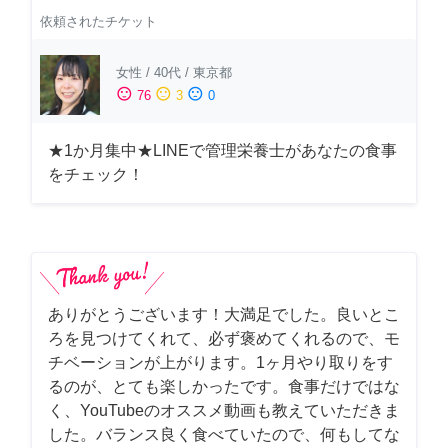
依頼されたチケット
女性
/
40代
/
東京都
sentiment_satisfied
sentiment_neutral
sentiment_dissatisfied
76
3
0
★1か月集中★LINEで管理栄養士があなたの食事
をチェック！
ありがとうございます！大満足でした。良いとこ
ろを見つけてくれて、必ず褒めてくれるので、モ
チベーションが上がります。1ヶ月やり取りをす
るのが、とても楽しかったです。食事だけではな
く、YouTubeのオススメ動画も教えていただきま
した。バランス良く食べていたので、何もしてな