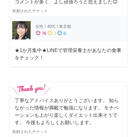
コメントが多く、よし頑張ろうと思えました😊
依頼されたチケット
女性
/
40代
/
東京都
sentiment_satisfied
sentiment_neutral
sentiment_dissatisfied
76
3
0
★1か月集中★LINEで管理栄養士があなたの食事
をチェック！
丁寧なアドバイスありがとうございます。 知ら
なかった情報が満載で勉強になります。 モチベ
ーションも上がり楽しくダイエット出来そうで
す。 今後もよろしくお願いします。
依頼されたチケット