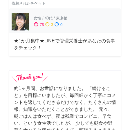
依頼されたチケット
女性
/
40代
/
東京都
sentiment_satisfied
sentiment_neutral
sentiment_dissatisfied
76
3
0
★1か月集中★LINEで管理栄養士があなたの食事
をチェック！
約1ヶ月間、お世話になりました。 「続けるこ
と」を目標にいましたが、毎回細かく丁寧にコメ
ントを返してくださるだけでなく、たくさんの情
報、知識をいただくことができました。 元々、
朝ごはんは食べず、夜は残業でコンビニ、早食
い、という食生活でしたが、 少しでも朝食や野