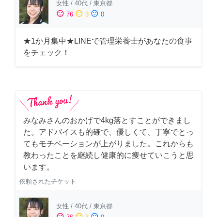
女性
/
40代
/
東京都
sentiment_satisfied
sentiment_neutral
sentiment_dissatisfied
76
3
0
★1か月集中★LINEで管理栄養士があなたの食事
をチェック！
みなみさんのおかげで4kg落とすことができまし
た。アドバイスも的確で、優しくて、丁寧でとっ
てもモチベーションが上がりました。これからも
教わったことを継続し健康的に痩せていこうと思
います。
依頼されたチケット
女性
/
40代
/
東京都
sentiment_satisfied
sentiment_neutral
sentiment_dissatisfied