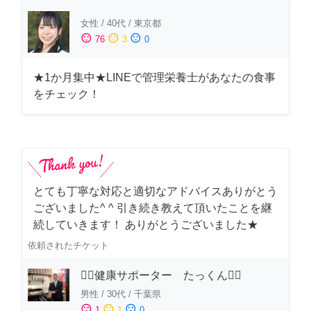
女性
/
40代
/
東京都
sentiment_satisfied
sentiment_neutral
sentiment_dissatisfied
76
3
0
★1か月集中★LINEで管理栄養士があなたの食事
をチェック！
とても丁寧な対応と適切なアドバイスありがとう
ございました^ ^ 引き続き教えて頂いたことを継
続していきます！ ありがとうございました★
依頼されたチケット
🏋️‍♂️健康サポーター たっくん🏋️‍♂️
男性
/
30代
/
千葉県
sentiment_satisfied
sentiment_neutral
sentiment_dissatisfied
1
1
0