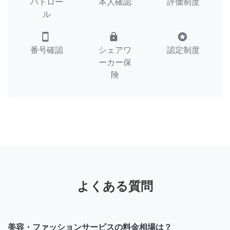
パトロー
本人確認
評価制度
ル
smartphone
lock
stars
番号確認
シェアワ
認定制度
ーカー保
険
よくある質問
美容・ファッションサービスの料金相場は？