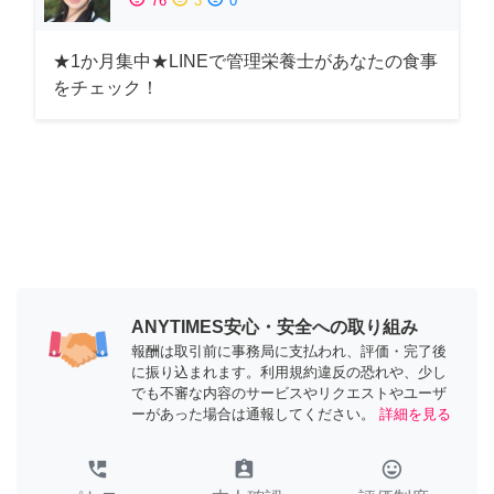
76
3
0
★1か月集中★LINEで管理栄養士があなたの食事
をチェック！
ANYTIMES安心・安全への取り組み
報酬は取引前に事務局に支払われ、評価・完了後
に振り込まれます。利用規約違反の恐れや、少し
でも不審な内容のサービスやリクエストやユーザ
ーがあった場合は通報してください。
詳細を見る
perm_phone_msg
assignment_ind
tag_faces