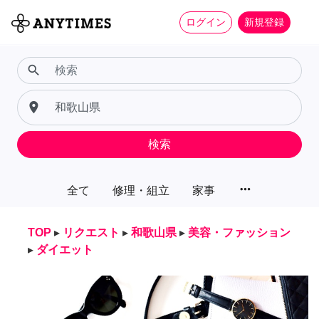
ログイン
新規登録
search
place
検索
more_horiz
全て
修理・組立
家事
TOP
▸
リクエスト
▸
和歌山県
▸
美容・ファッション
▸
ダイエット