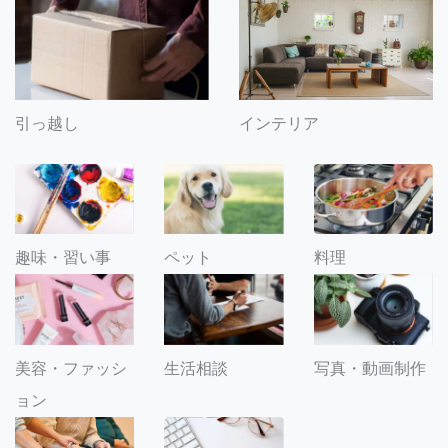
引っ越し
インテリア
趣味・習い事
ペット
料理
美容・ファッシ
生活相談
写真・動画制作
ョン