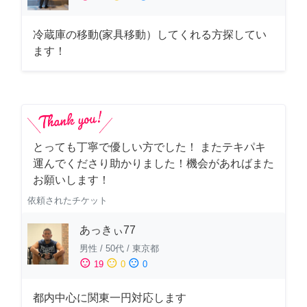
冷蔵庫の移動(家具移動）してくれる方探してい
ます！
とっても丁寧で優しい方でした！ またテキパキ
運んでくださり助かりました！機会があればまた
お願いします！
依頼されたチケット
あっきぃ77
男性
/
50代
/
東京都
sentiment_satisfied
sentiment_neutral
sentiment_dissatisfied
19
0
0
都内中心に関東一円対応します