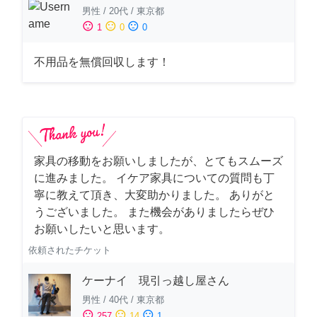
男性
/
20代
/
東京都
sentiment_satisfied
sentiment_neutral
sentiment_dissatisfied
1
0
0
不用品を無償回収します！
家具の移動をお願いしましたが、とてもスムーズ
に進みました。 イケア家具についての質問も丁
寧に教えて頂き、大変助かりました。 ありがと
うございました。 また機会がありましたらぜひ
お願いしたいと思います。
依頼されたチケット
ケーナイ 現引っ越し屋さん
男性
/
40代
/
東京都
sentiment_satisfied
sentiment_neutral
sentiment_dissatisfied
257
14
1