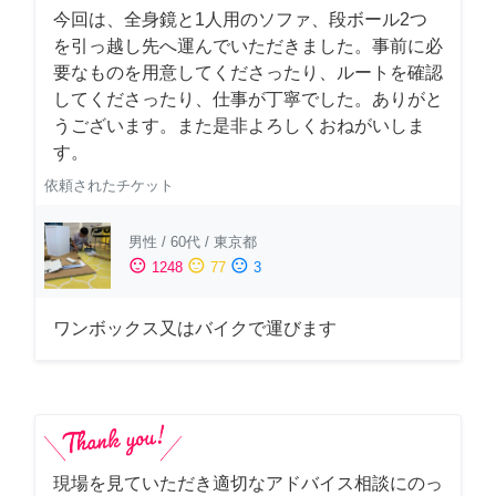
今回は、全身鏡と1人用のソファ、段ボール2つ
を引っ越し先へ運んでいただきました。事前に必
要なものを用意してくださったり、ルートを確認
してくださったり、仕事が丁寧でした。ありがと
うございます。また是非よろしくおねがいしま
す。
依頼されたチケット
男性
/
60代
/
東京都
sentiment_satisfied
sentiment_neutral
sentiment_dissatisfied
1248
77
3
ワンボックス又はバイクで運びます
現場を見ていただき適切なアドバイス相談にのっ