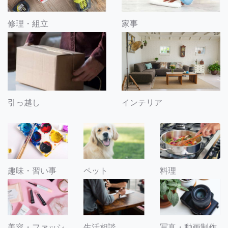
修理・組立
家事
引っ越し
インテリア
趣味・習い事
ペット
料理
美容・ファッシ
生活相談
写真・動画制作