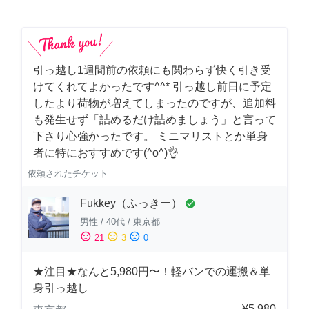
引っ越し1週間前の依頼にも関わらず快く引き受
けてくれてよかったです^^* 引っ越し前日に予定
したより荷物が増えてしまったのですが、追加料
も発生せず「詰めるだけ詰めましょう」と言って
下さり心強かったです。 ミニマリストとか単身
者に特におすすめです(^o^)👌
依頼されたチケット
Fukkey（ふっきー）
check_circle
男性
/
40代
/
東京都
sentiment_satisfied
sentiment_neutral
sentiment_dissatisfied
21
3
0
★注目★なんと5,980円〜！軽バンでの運搬＆単
身引っ越し
¥5,980