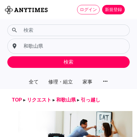
ログイン
新規登録
search
place
検索
more_horiz
全て
修理・組立
家事
TOP
▸
リクエスト
▸
和歌山県
▸
引っ越し