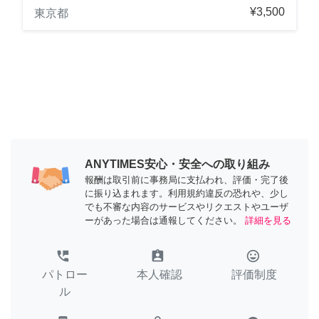
¥3,500
東京都
ANYTIMES安心・安全への取り組み
報酬は取引前に事務局に支払われ、評価・完了後
に振り込まれます。利用規約違反の恐れや、少し
でも不審な内容のサービスやリクエストやユーザ
ーがあった場合は通報してください。
詳細を見る
perm_phone_msg
assignment_ind
tag_faces
パトロー
本人確認
評価制度
ル