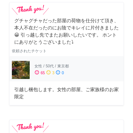
グチャグチャだった部屋の荷物を仕分けて頂き、
本人不在だったのにお陰でキレイに片付きました
😀 引っ越し先でまたお願いしたいです。 ホント
にありがとうございました⤵
依頼されたチケット
女性
/
50代
/
東京都
sentiment_satisfied
sentiment_neutral
sentiment_dissatisfied
65
3
0
引越し梱包します。女性の部屋、ご家族様のお家
限定