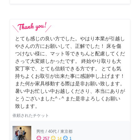
とても感じの良い方でした。やはり本業が引越し
やさんの方にお願いして、正解でした！ 床を傷
つけない様に、マット等できちんと配慮してくだ
さって大変嬉しかったです。 終始やり取りも大
変丁寧で、とても信頼できる方です。 とても気
持ちよくお取引が出来た事に感謝申し上げます！
また何か家具移動する際は是非お願い致します。
暑い中お忙しい中お越しくださり、本当にありが
とうございました^ - ^ また是非よろしくお願い
致します。
依頼されたチケット
男性
/
40代
/
東京都
sentiment_satisfied
sentiment_neutral
sentiment_dissatisfied
257
14
1