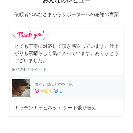
みんなのレビュー
依頼者のみなさまからサポーターへの感謝の言葉
とても丁寧に対応して頂き感謝しています。仕上
がりも素晴らしく気に入っています。ありがとう
ございました。
依頼されたチケット
男性
/
40代
/
神奈川県
sentiment_satisfied
sentiment_neutral
sentiment_dissatisfied
4
0
1
キッチンキャビネット シート張り替え