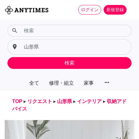
ログイン
新規登録
search
place
検索
more_horiz
全て
修理・組立
家事
TOP
▸
リクエスト
▸
山形県
▸
インテリア
▸
収納アド
バイス