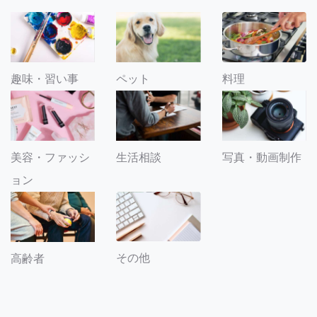
趣味・習い事
ペット
料理
美容・ファッシ
生活相談
写真・動画制作
ョン
その他
高齢者