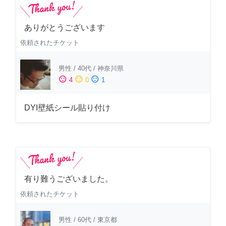
ありがとうございます
依頼されたチケット
男性
/
40代
/
神奈川県
sentiment_satisfied
sentiment_neutral
sentiment_dissatisfied
4
0
1
DYI壁紙シール貼り付け
有り難うございました。
依頼されたチケット
男性
/
60代
/
東京都