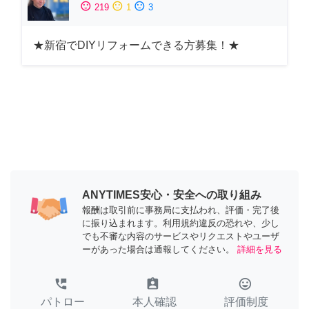
sentiment_satisfied
sentiment_neutral
sentiment_dissatisfied
219
1
3
★新宿でDIYリフォームできる方募集！★
ANYTIMES安心・安全への取り組み
報酬は取引前に事務局に支払われ、評価・完了後
に振り込まれます。利用規約違反の恐れや、少し
でも不審な内容のサービスやリクエストやユーザ
ーがあった場合は通報してください。
詳細を見る
perm_phone_msg
assignment_ind
tag_faces
パトロー
本人確認
評価制度