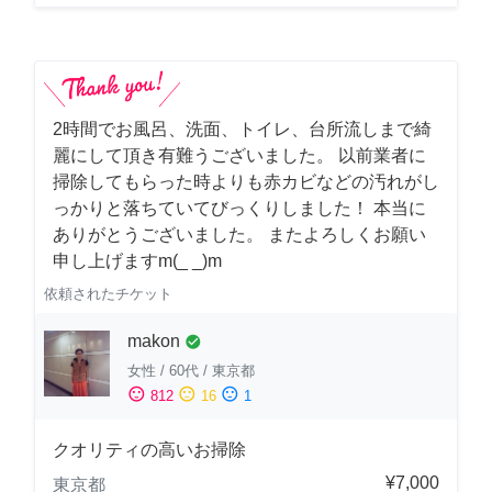
2時間でお風呂、洗面、トイレ、台所流しまで綺
麗にして頂き有難うございました。 以前業者に
掃除してもらった時よりも赤カビなどの汚れがし
っかりと落ちていてびっくりしました！ 本当に
ありがとうございました。 またよろしくお願い
申し上げますm(_ _)m
依頼されたチケット
makon
check_circle
女性
/
60代
/
東京都
sentiment_satisfied
sentiment_neutral
sentiment_dissatisfied
812
16
1
クオリティの高いお掃除
¥7,000
東京都