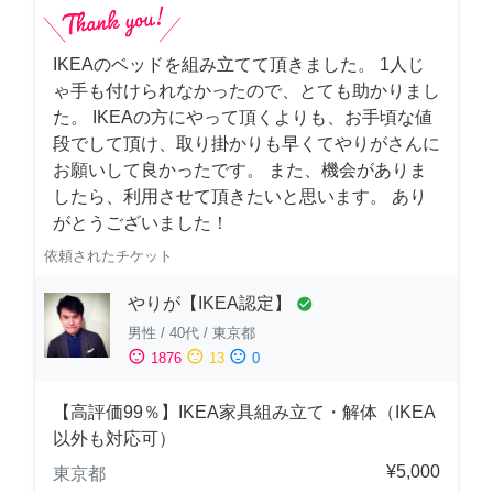
IKEAのベッドを組み立てて頂きました。 1人じ
ゃ手も付けられなかったので、とても助かりまし
た。 IKEAの方にやって頂くよりも、お手頃な値
段でして頂け、取り掛かりも早くてやりがさんに
お願いして良かったです。 また、機会がありま
したら、利用させて頂きたいと思います。 あり
がとうございました！
依頼されたチケット
やりが【IKEA認定】
check_circle
男性
/
40代
/
東京都
sentiment_satisfied
sentiment_neutral
sentiment_dissatisfied
1876
13
0
【高評価99％】IKEA家具組み立て・解体（IKEA
以外も対応可）
¥5,000
東京都