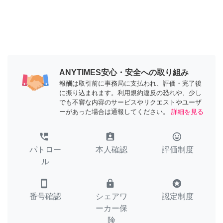
ANYTIMES安心・安全への取り組み
報酬は取引前に事務局に支払われ、評価・完了後
に振り込まれます。利用規約違反の恐れや、少し
でも不審な内容のサービスやリクエストやユーザ
ーがあった場合は通報してください。
詳細を見る
perm_phone_msg
assignment_ind
tag_faces
パトロー
本人確認
評価制度
ル
smartphone
lock
stars
番号確認
シェアワ
認定制度
ーカー保
険