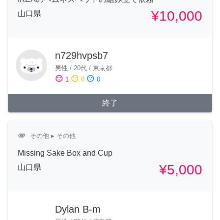
¥10,000
山口県
n729hvpsb7
男性
/
20代
/
東京都
sentiment_satisfied
sentiment_neutral
sentiment_dissatisfied
1
0
0
終了
attachment
その他
▸ その他
Missing Sake Box and Cup
¥5,000
山口県
Dylan B-m