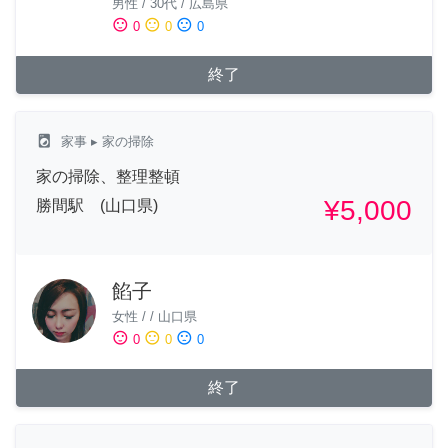
男性
/
30代
/
広島県
sentiment_satisfied
sentiment_neutral
sentiment_dissatisfied
0
0
0
終了
local_laundry_service
家事
▸ 家の掃除
家の掃除、整理整頓
¥5,000
勝間駅 (山口県)
餡子
女性
/
/
山口県
sentiment_satisfied
sentiment_neutral
sentiment_dissatisfied
0
0
0
終了