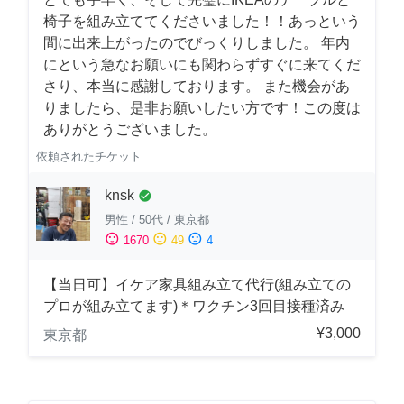
椅子を組み立ててくださいました！！あっという
間に出来上がったのでびっくりしました。 年内
にという急なお願いにも関わらずすぐに来てくだ
さり、本当に感謝しております。 また機会があ
りましたら、是非お願いしたい方です！この度は
ありがとうございました。
依頼されたチケット
knsk
check_circle
男性
/
50代
/
東京都
sentiment_satisfied
sentiment_neutral
sentiment_dissatisfied
1670
49
4
【当日可】イケア家具組み立て代行(組み立ての
プロが組み立てます)＊ワクチン3回目接種済み
¥3,000
東京都