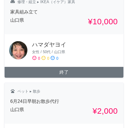
weekend
修理・組立
▸ IKEA（イケア）家具
家具組み立て
¥10,000
山口県
ハマダヤヨイ
女性
/
50代
/
山口県
sentiment_satisfied
sentiment_neutral
sentiment_dissatisfied
0
0
0
終了
pets
ペット
▸ 散歩
6月24日早朝お散歩代行
¥2,000
山口県