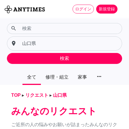
ログイン
新規登録
search
place
検索
more_horiz
全て
修理・組立
家事
TOP
▸
リクエスト
▸
山口県
みんなのリクエスト
ご近所の人の悩みやお願いが詰まったみんなのリク