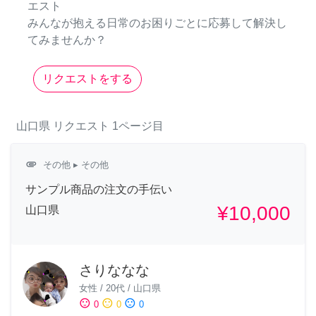
エスト
みんなが抱える日常のお困りごとに応募して解決し
てみませんか？
リクエストをする
山口県
リクエスト
1ページ目
attachment
その他
▸ その他
サンプル商品の注文の手伝い
¥10,000
山口県
さりななな
女性
/
20代
/
山口県
sentiment_satisfied
sentiment_neutral
sentiment_dissatisfied
0
0
0