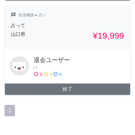
chat
生活相談
▸ 占い
占って
¥19,999
山口県
退会ユーザー
/
/
sentiment_satisfied
sentiment_neutral
sentiment_dissatisfied
0
0
0
終了
1