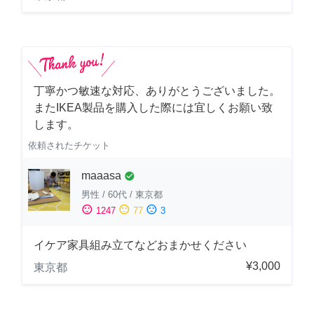
丁寧かつ敏速な対応、ありがとうございました。
またIKEA製品を購入した際には宜しくお願い致
します。
依頼されたチケット
maaasa
check_circle
男性
/
60代
/
東京都
sentiment_satisfied
sentiment_neutral
sentiment_dissatisfied
1247
77
3
イケア家具組み立てなどおまかせください
¥3,000
東京都