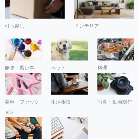
引っ越し
インテリア
趣味・習い事
ペット
料理
美容・ファッシ
生活相談
写真・動画制作
ョン